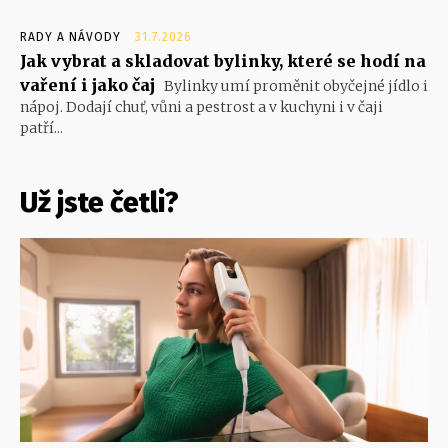
RADY A NÁVODY
31.7.2026
Jak vybrat a skladovat bylinky, které se hodí na
vaření i jako čaj
Bylinky umí proměnit obyčejné jídlo i
nápoj. Dodají chuť, vůni a pestrost a v kuchyni i v čaji
patří...
Už jste četli?