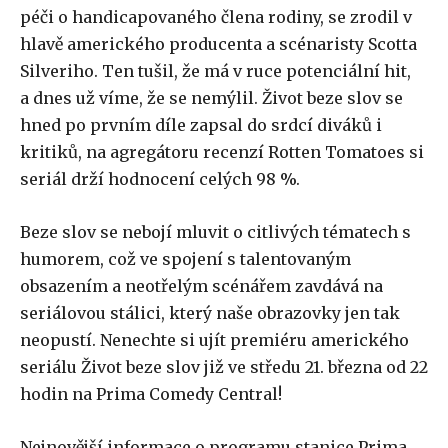
péči o handicapovaného člena rodiny, se zrodil v
hlavě amerického producenta a scénaristy Scotta
Silveriho. Ten tušil, že má v ruce potenciální hit,
a dnes
už víme, že se nemýlil. Život beze slov se
hned po prvním díle zapsal do srdcí diváků i
kritiků, na agregátoru recenzí Rotten Tomatoes si
seriál drží hodnocení celých 98 %.
Beze slov se nebojí mluvit o citlivých tématech s
humorem, což ve spojení s talentovaným
obsazením a neotřelým scénářem zavdává na
seriálovou stálici, který naše obrazovky jen tak
neopustí. Nenechte si ujít premiéru amerického
seriálu Život beze slov již ve středu 21. března od 22
hodin na Prima Comedy Central!
Nejnovější informace o programu stanice Prima