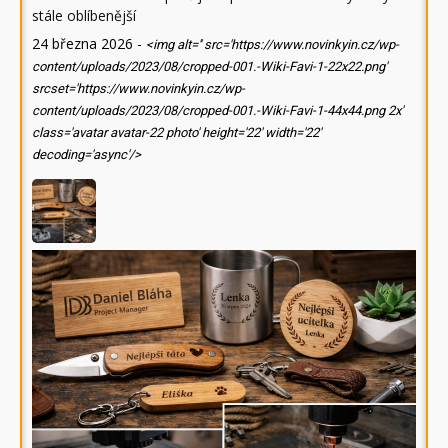
stále oblíbenější
24 března 2026
-
<img alt='' src='https://www.novinkyin.cz/wp-
content/uploads/2023/08/cropped-001.-Wiki-Favi-1-22x22.png'
srcset='https://www.novinkyin.cz/wp-
content/uploads/2023/08/cropped-001.-Wiki-Favi-1-44x44.png 2x'
class='avatar avatar-22 photo' height='22' width='22'
decoding='async'/>