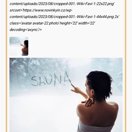
content/uploads/2023/08/cropped-001.-Wiki-Favi-1-22x22.png'
srcset='https://www.novinkyin.cz/wp-
content/uploads/2023/08/cropped-001.-Wiki-Favi-1-44x44.png 2x'
class='avatar avatar-22 photo' height='22' width='22'
decoding='async'/>