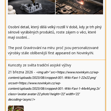
Osobní detail, který dělá velký rozdíl V době, kdy je trh plný
sériově vyráběných produktů, roste zájem o věci, které
mají osobní…
The post
Gravírování na míru: proč jsou personalizované
výrobky stále oblíbenější
first appeared on
NovinkyIN
.
Kuriozity ze světa tradiční asijské výživy
21 března 2026
-
<img alt='' src='https://www.novinkyin.cz/wp-
content/uploads/2023/08/cropped-001.-Wiki-Favi-1-22x22.png'
srcset='https://www.novinkyin.cz/wp-
content/uploads/2023/08/cropped-001.-Wiki-Favi-1-44x44.png 2x'
class='avatar avatar-22 photo' height='22' width='22'
decoding='async'/>