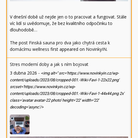
V dnešní době už nejde jen o to pracovat a fungovat. Stále
víc lidí si uvědomuje, že bez kvalitního odpočinku to
dlouhodobě…
The post
Finská sauna pro dva jako chytrá cesta k
domácímu wellness
first appeared on
NovinkyIN
.
Stres moderní doby a jak s ním bojovat
3 dubna 2026
-
<img alt='' src='https://www.novinkyin.cz/wp-
content/uploads/2023/08/cropped-001.-Wiki-Favi-1-22x22.png'
srcset='https://www.novinkyin.cz/wp-
content/uploads/2023/08/cropped-001.-Wiki-Favi-1-44x44.png 2x'
class='avatar avatar-22 photo' height='22' width='22'
decoding='async'/>