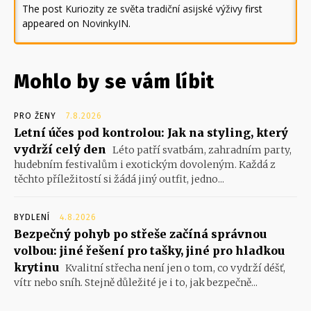
The post
Kuriozity ze světa tradiční asijské výživy
first
appeared on
NovinkyIN
.
Mohlo by se vám líbit
PRO ŽENY
7.8.2026
Letní účes pod kontrolou: Jak na styling, který
vydrží celý den
Léto patří svatbám, zahradním party,
hudebním festivalům i exotickým dovoleným. Každá z
těchto příležitostí si žádá jiný outfit, jedno...
BYDLENÍ
4.8.2026
Bezpečný pohyb po střeše začíná správnou
volbou: jiné řešení pro tašky, jiné pro hladkou
krytinu
Kvalitní střecha není jen o tom, co vydrží déšť,
vítr nebo sníh. Stejně důležité je i to, jak bezpečně...