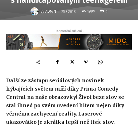
s handicapovaným teenagerem
-
By
ADMIN
1999
25.3.2018
0
- Komerční sdělení -
Další ze zástupu seriálových novinek
hýbajících světem míří díky Prima Comedy
Central na naše obrazovky! Život beze slov se
stal ihned po svém uvedení hitem nejen díky
věrnému zachycení reality. Laserové
ukazovátko je zkrátka lepší než tisíc slov.