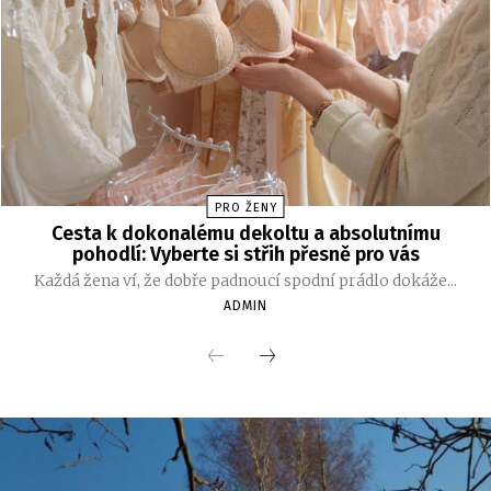
PRO ŽENY
Cesta k dokonalému dekoltu a absolutnímu
pohodlí: Vyberte si střih přesně pro vás
Každá žena ví, že dobře padnoucí spodní prádlo dokáže...
ADMIN