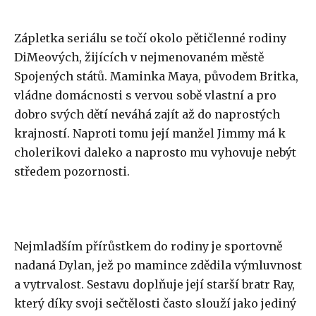
Zápletka seriálu se točí okolo pětičlenné rodiny
DiMeových, žijících v nejmenovaném městě
Spojených států. Maminka Maya, původem Britka,
vládne domácnosti s vervou sobě vlastní a pro
dobro svých dětí neváhá zajít až do naprostých
krajností. Naproti tomu její manžel Jimmy má k
cholerikovi daleko a naprosto mu vyhovuje nebýt
středem pozornosti.
Nejmladším přírůstkem do rodiny je sportovně
nadaná Dylan, jež po mamince zdědila výmluvnost
a vytrvalost. Sestavu doplňuje její starší bratr Ray,
který díky svoji sečtělosti často slouží jako jediný