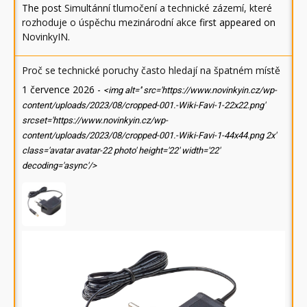
The post
Simultánní tlumočení a technické zázemí, které
rozhoduje o úspěchu mezinárodní akce
first appeared on
NovinkyIN
.
Proč se technické poruchy často hledají na špatném místě
1 července 2026
-
<img alt='' src='https://www.novinkyin.cz/wp-
content/uploads/2023/08/cropped-001.-Wiki-Favi-1-22x22.png'
srcset='https://www.novinkyin.cz/wp-
content/uploads/2023/08/cropped-001.-Wiki-Favi-1-44x44.png 2x'
class='avatar avatar-22 photo' height='22' width='22'
decoding='async'/>