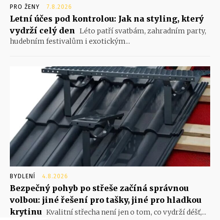
PRO ŽENY
7.8.2026
Letní účes pod kontrolou: Jak na styling, který
vydrží celý den
Léto patří svatbám, zahradním party,
hudebním festivalům i exotickým...
BYDLENÍ
4.8.2026
Bezpečný pohyb po střeše začíná správnou
volbou: jiné řešení pro tašky, jiné pro hladkou
krytinu
Kvalitní střecha není jen o tom, co vydrží déšť,...