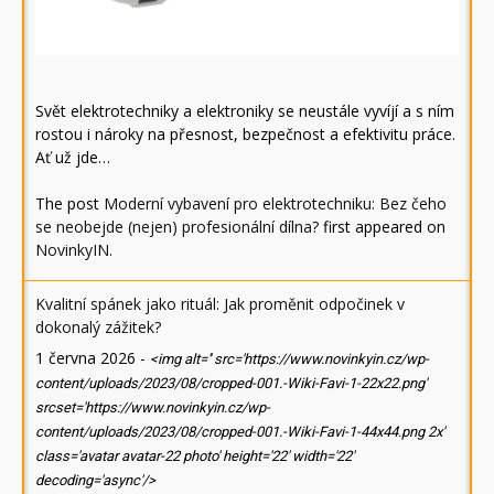
Svět elektrotechniky a elektroniky se neustále vyvíjí a s ním
rostou i nároky na přesnost, bezpečnost a efektivitu práce.
Ať už jde…
The post
Moderní vybavení pro elektrotechniku: Bez čeho
se neobejde (nejen) profesionální dílna?
first appeared on
NovinkyIN
.
Kvalitní spánek jako rituál: Jak proměnit odpočinek v
dokonalý zážitek?
1 června 2026
-
<img alt='' src='https://www.novinkyin.cz/wp-
content/uploads/2023/08/cropped-001.-Wiki-Favi-1-22x22.png'
srcset='https://www.novinkyin.cz/wp-
content/uploads/2023/08/cropped-001.-Wiki-Favi-1-44x44.png 2x'
class='avatar avatar-22 photo' height='22' width='22'
decoding='async'/>