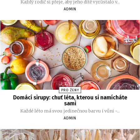
Každý rodič si přeje, aby jeho dítě vyrůstalo v...
ADMIN
PRO ŽENY
Domácí sirupy: chuť léta, kterou si namícháte
sami
Každé léto má svou jedinečnou barvu i vůni -...
ADMIN