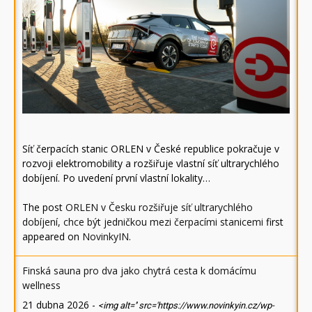
Síť čerpacích stanic ORLEN v České republice pokračuje v
rozvoji elektromobility a rozšiřuje vlastní síť ultrarychlého
dobíjení. Po uvedení první vlastní lokality…
The post
ORLEN v Česku rozšiřuje síť ultrarychlého
dobíjení, chce být jedničkou mezi čerpacími stanicemi
first
appeared on
NovinkyIN
.
Finská sauna pro dva jako chytrá cesta k domácímu
wellness
21 dubna 2026
-
<img alt='' src='https://www.novinkyin.cz/wp-