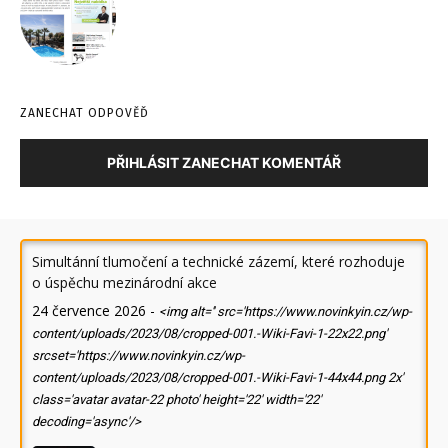
ZANECHAT ODPOVĚĎ
PŘIHLÁSIT ZANECHAT KOMENTÁŘ
Simultánní tlumočení a technické zázemí, které rozhoduje
o úspěchu mezinárodní akce
24 července 2026
-
<img alt='' src='https://www.novinkyin.cz/wp-
content/uploads/2023/08/cropped-001.-Wiki-Favi-1-22x22.png'
srcset='https://www.novinkyin.cz/wp-
content/uploads/2023/08/cropped-001.-Wiki-Favi-1-44x44.png 2x'
class='avatar avatar-22 photo' height='22' width='22'
decoding='async'/>