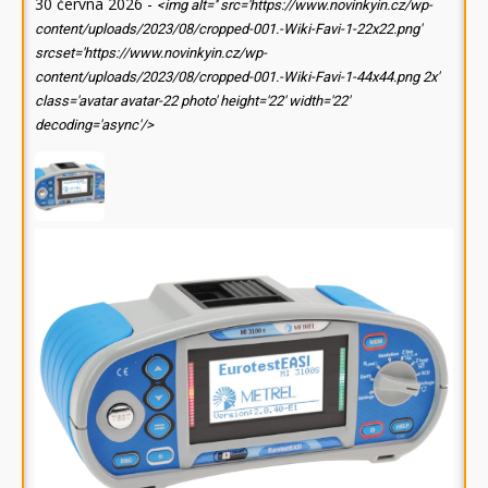
30 června 2026
-
<img alt='' src='https://www.novinkyin.cz/wp-
content/uploads/2023/08/cropped-001.-Wiki-Favi-1-22x22.png'
srcset='https://www.novinkyin.cz/wp-
content/uploads/2023/08/cropped-001.-Wiki-Favi-1-44x44.png 2x'
class='avatar avatar-22 photo' height='22' width='22'
decoding='async'/>