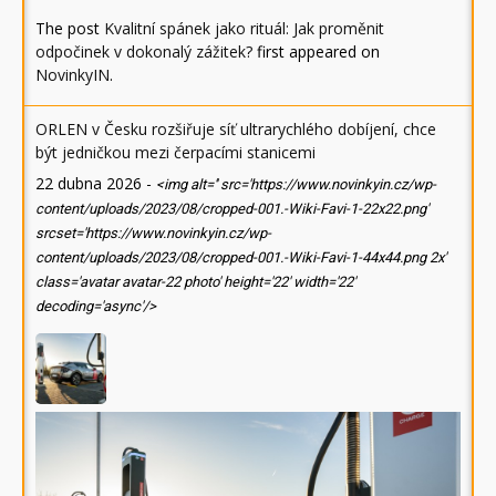
The post
Kvalitní spánek jako rituál: Jak proměnit
odpočinek v dokonalý zážitek?
first appeared on
NovinkyIN
.
ORLEN v Česku rozšiřuje síť ultrarychlého dobíjení, chce
být jedničkou mezi čerpacími stanicemi
22 dubna 2026
-
<img alt='' src='https://www.novinkyin.cz/wp-
content/uploads/2023/08/cropped-001.-Wiki-Favi-1-22x22.png'
srcset='https://www.novinkyin.cz/wp-
content/uploads/2023/08/cropped-001.-Wiki-Favi-1-44x44.png 2x'
class='avatar avatar-22 photo' height='22' width='22'
decoding='async'/>