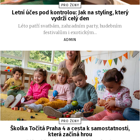
PRO ŽENY
Letní účes pod kontrolou: Jak na styling, který
vydrží celý den
Léto patří svatbám, zahradním party, hudebním
festivalům i exotickým...
ADMIN
PRO ŽENY
Školka Točitá Praha 4 a cesta k samostatnosti,
která začíná hrou