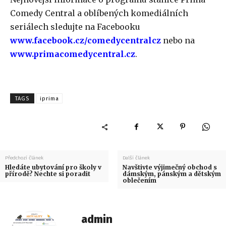
Comedy Central a oblíbených komediálních
seriálech sledujte na Facebooku
www.facebook.cz/comedycentralcz
nebo na
www.primacomedycentral.cz
.
TAGS
iprima
Předchozí článek
Další článek
Hledáte ubytování pro školy v
Navštivte výjimečný obchod s
přírodě? Nechte si poradit
dámským, pánským a dětským
oblečením
admin