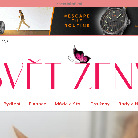
- Komerční sdělení -
elvet představuje limitovanou edici Ritual s podmanivou vůní Orientu
Bydlení
Finance
Móda a Styl
Pro ženy
Rady a 