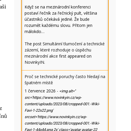
aši
Když se na mezinárodní konferenci
postaví řečník za řečnický pult, většina
účastníků očekává jediné. Že bude
rozumět každému slovu. Přitom jen
málokdo…
The post
Simultánní tlumočení a technické
zázemí, které rozhoduje o úspěchu
mezinárodní akce
first appeared on
NovinkyIN
.
Proč se technické poruchy často hledají na
špatném místě
1 července 2026
-
<img alt=''
src='https://www.novinkyin.cz/wp-
content/uploads/2023/08/cropped-001.-Wiki-
z
Favi-1-22x22.png'
ínů
srcset='https://www.novinkyin.cz/wp-
content/uploads/2023/08/cropped-001.-Wiki-
Favi-1-44x44.png 2x' class='avatar avatar-22