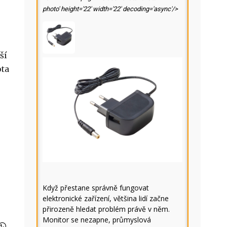
photo' height='22' width='22' decoding='async'/>
ší
ota
Když přestane správně fungovat
elektronické zařízení, většina lidí začne
přirozeně hledat problém právě v něm.
Monitor se nezapne, průmyslová