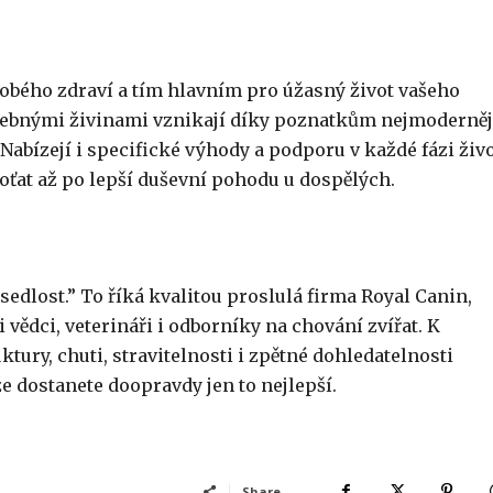
dobého zdraví a tím hlavním pro úžasný život vašeho
třebnými živinami vznikají díky poznatkům nejmoderněj
Nabízejí i specifické výhody a podporu v každé fázi živ
oťat až po lepší duševní pohodu u dospělých.
sedlost.” To říká kvalitou proslulá firma Royal Canin,
vědci, veterináři i odborníky na chování zvířat. K
ktury, chuti, stravitelnosti i zpětné dohledatelnosti
 že dostanete doopravdy jen to nejlepší.
Share