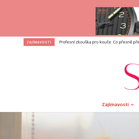
I na toaletě si zasloužíte dotek luxusu. V
ZAJÍMAVOSTI
Zajímavosti