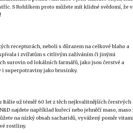
vstříc. S Rohlíkem proto můžete mít klidné svědomí, že v
!
ých recepturách, neboli s důrazem na celkové blaho a
ospívala i zvířatům s citlivým zažíváním či jinými
ch surovin od lokálních farmářů, jako jsou čerstvé a
y i superpotraviny jako brusinky.
u Itálie už téměř 60 let z těch nejkvalitnějších čerstvých
N&D najdete například kuřecí nebo jehněčí maso, maso 
 můžete na nízký obsah sacharidů, vyvážený poměr vitam
vé rostliny.