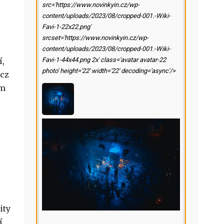
src='https://www.novinkyin.cz/wp-
content/uploads/2023/08/cropped-001.-Wiki-
Favi-1-22x22.png'
srcset='https://www.novinkyin.cz/wp-
content/uploads/2023/08/cropped-001.-Wiki-
í,
Favi-1-44x44.png 2x' class='avatar avatar-22
photo' height='22' width='22' decoding='async'/>
.cz
ém
ity
í