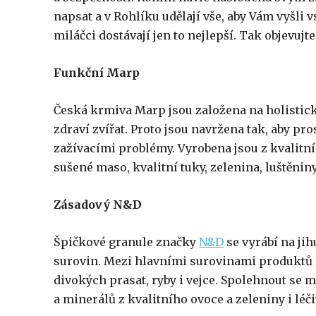
napsat a v Rohlíku udělají vše, aby Vám vyšli 
miláčci dostávají jen to nejlepší. Tak objevujte
Funkční Marp
Česká krmiva Marp jsou založena na holistick
zdraví zvířat. Proto jsou navržena tak, aby pr
zažívacími problémy. Vyrobena jsou z kvalitní
sušené maso, kvalitní tuky, zelenina, luštěnin
Zásadový N&D
Špičkové granule značky
N&D
se vyrábí na jih
surovin. Mezi hlavními surovinami produktů 
divokých prasat, ryby i vejce. Spolehnout se
a minerálů z kvalitního ovoce a zeleniny i léči