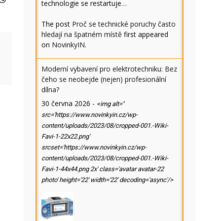
technologie se restartuje…
The post
Proč se technické poruchy často
hledají na špatném místě
first appeared
on
NovinkyIN
.
Moderní vybavení pro elektrotechniku: Bez
čeho se neobejde (nejen) profesionální
dílna?
30 června 2026
-
<img alt=''
src='https://www.novinkyin.cz/wp-
content/uploads/2023/08/cropped-001.-Wiki-
Favi-1-22x22.png'
srcset='https://www.novinkyin.cz/wp-
content/uploads/2023/08/cropped-001.-Wiki-
Favi-1-44x44.png 2x' class='avatar avatar-22
photo' height='22' width='22' decoding='async'/>