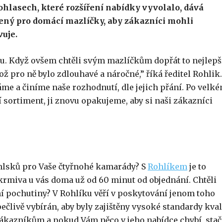
ohlasech, které rozšíření nabídky vyvolalo, dává
čený pro domácí mazlíčky, aby zákazníci mohli
vuje.
. Když ovšem chtěli svým mazlíčkům dopřát to nejlepš
ž pro ně bylo zdlouhavé a náročné,” říká ředitel Rohlik
e a činíme naše rozhodnutí, dle jejich přání. Po velk
í sortiment, ji znovu opakujeme, aby si naši zákazníci
mlsků pro Vaše čtyřnohé kamarády? S
Rohlíkem
je to
í krmiva u vás doma už od 60 minut od objednání. Chtěli
í pochutiny? V Rohlíku věří v poskytování jenom toho
ečlivě vybírán, aby byly zajištěny vysoké standardy kval
ákazníkům a pokud Vám něco v jeho nabídce chybí, stač