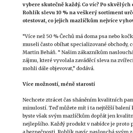
vybere skutečně každý. Co víc? Po skvělých 
Rohlík slevu 10 % na veškerý sortiment ur
otestovat, co jejich mazlíčkům nejvíce vyho
“Více než 50 % Čechů má doma psa nebo kočku
museli často obíhat specializované obchody, co
Martin Beháň. “ Našim zákazníkům naslouchám
zájmu, které vyvolala zaváděcí sleva na zvířec
mohli dále objevovat,” dodává.
Více možností, méně starostí
Nechcete ztrácet čas sháněním kvalitních pa
minulostí. Teď můžete mít i ta nejtěžší balen
byste však svým mazlíčkům dopřát jen kvalitn
nejlepšího. Každý produkt v nabídce je proto p
a bezpečnosti. Rohlík navíc naslouchá svým z