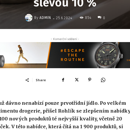
slevou 10 %
-
By
ADMIN
854
25.6.2024
0
- Komerční sdělení -
Share
 už dávno nenabízí pouze prvotřídní
jídlo. Po velkém
timentu drogerie, přišel Rohlík se zlepšením nabídk
1 100 nových
produktů té nejvyšší kvality, včetně 20
ček.
V této nabídce, která čítá na 1 900 produktů, si