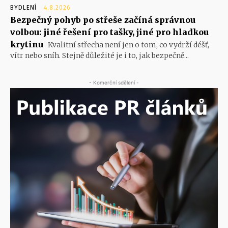
BYDLENÍ
4.8.2026
Bezpečný pohyb po střeše začíná správnou
volbou: jiné řešení pro tašky, jiné pro hladkou
krytinu
Kvalitní střecha není jen o tom, co vydrží déšť,
vítr nebo sníh. Stejně důležité je i to, jak bezpečně...
- Komerční sdělení -