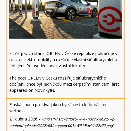
Síť čerpacích stanic ORLEN v České republice pokračuje v
rozvoji elektromobility a rozšiřuje vlastní síť ultrarychlého
dobíjení. Po uvedení první vlastní lokality…
The post
ORLEN v Česku rozšiřuje síť ultrarychlého
dobíjení, chce být jedničkou mezi čerpacími stanicemi
first
appeared on
NovinkyIN
.
Finská sauna pro dva jako chytrá cesta k domácímu
wellness
21 dubna 2026
-
<img alt='' src='https://www.novinkyin.cz/wp-
content/uploads/2023/08/cropped-001.-Wiki-Favi-1-22x22.png'