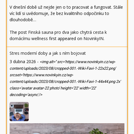
V dnešní době už nejde jen o to pracovat a fungovat. Stále
víc lidí si uvědomuje, že bez kvalitního odpočinku to
dlouhodobě…
The post
Finská sauna pro dva jako chytrá cesta k
domácímu wellness
first appeared on
NovinkyIN
.
Stres moderní doby a jak s ním bojovat
3 dubna 2026
-
<img alt='' src='https://www.novinkyin.cz/wp-
content/uploads/2023/08/cropped-001.-Wiki-Favi-1-22x22.png'
srcset='https://www.novinkyin.cz/wp-
content/uploads/2023/08/cropped-001.-Wiki-Favi-1-44x44.png 2x'
class='avatar avatar-22 photo' height='22' width='22'
decoding='async'/>