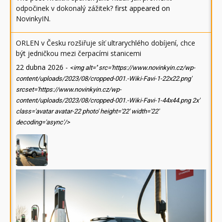
odpočinek v dokonalý zážitek?
first appeared on
NovinkyIN
.
ORLEN v Česku rozšiřuje síť ultrarychlého dobíjení, chce
být jedničkou mezi čerpacími stanicemi
22 dubna 2026
-
<img alt='' src='https://www.novinkyin.cz/wp-
content/uploads/2023/08/cropped-001.-Wiki-Favi-1-22x22.png'
srcset='https://www.novinkyin.cz/wp-
content/uploads/2023/08/cropped-001.-Wiki-Favi-1-44x44.png 2x'
class='avatar avatar-22 photo' height='22' width='22'
decoding='async'/>