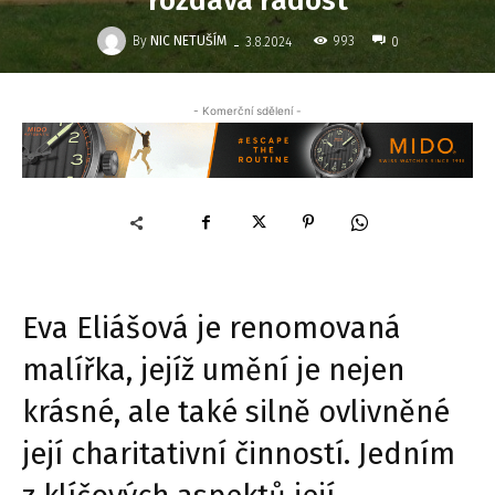
rozdává radost
-
By
NIC NETUŠÍM
993
3.8.2024
0
- Komerční sdělení -
Eva Eliášová je renomovaná
malířka, jejíž umění je nejen
krásné, ale také silně ovlivněné
její charitativní činností. Jedním