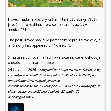
Jírovec maďal je klasický kaštan, které děti sbírají. Věděli
jste, že je to rostlina, která se po staletí využívá v
medicíně? Ne…
The post
Jírovec maďal je pomocníkem pro zdravé cévy a
lehčí nohy
first appeared on
NovinkyIN
.
Simultánní tlumočení a technické zázemí, které rozhoduje
o úspěchu mezinárodní akce
24 července 2026
-
<img alt='' src='https://www.novinkyin.cz/wp-
content/uploads/2023/08/cropped-001.-Wiki-Favi-1-22x22.png'
srcset='https://www.novinkyin.cz/wp-
content/uploads/2023/08/cropped-001.-Wiki-Favi-1-44x44.png 2x'
class='avatar avatar-22 photo' height='22' width='22'
decoding='async'/>