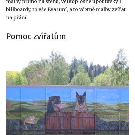
malby přímo na stěnu, velkoplošné upoutávky i
billboardy, to vše Eva umí, a to včetně malby zvířat
na přání.
Pomoc zvířatům