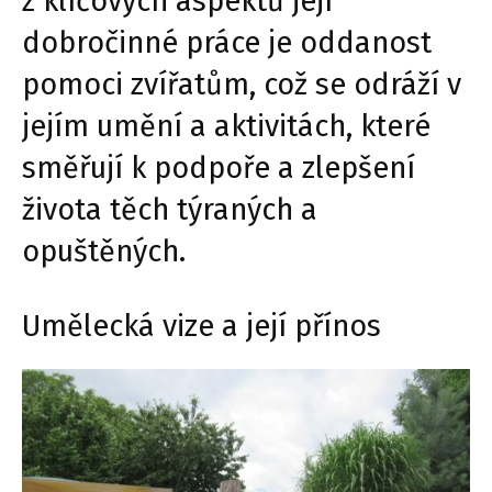
z klíčových aspektů její
dobročinné práce je oddanost
pomoci zvířatům, což se odráží v
jejím umění a aktivitách, které
směřují k podpoře a zlepšení
života těch týraných a
opuštěných.
Umělecká vize a její přínos