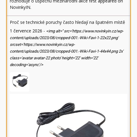
rozhoduje o úspěchu mezinárodní akce
first appeared on
NovinkyIN
.
Proč se technické poruchy často hledají na špatném místě
1 července 2026
-
<img alt='' src='https://www.novinkyin.cz/wp-
content/uploads/2023/08/cropped-001.-Wiki-Favi-1-22x22.png'
srcset='https://www.novinkyin.cz/wp-
content/uploads/2023/08/cropped-001.-Wiki-Favi-1-44x44.png 2x'
class='avatar avatar-22 photo' height='22' width='22'
decoding='async'/>