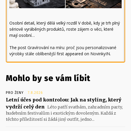
Osobní detail, který dělá velký rozdíl V době, kdy je trh plný
sériově vyráběných produktů, roste zájem o věci, které
mají osobní…
The post
Gravírování na míru: proč jsou personalizované
výrobky stále oblíbenější
first appeared on
NovinkyIN
.
Mohlo by se vám líbit
PRO ŽENY
7.8.2026
Letní účes pod kontrolou: Jak na styling, který
vydrží celý den
Léto patří svatbám, zahradním party,
hudebním festivalům i exotickým dovoleným. Každá z
těchto příležitostí si žádá jiný outfit, jedno...