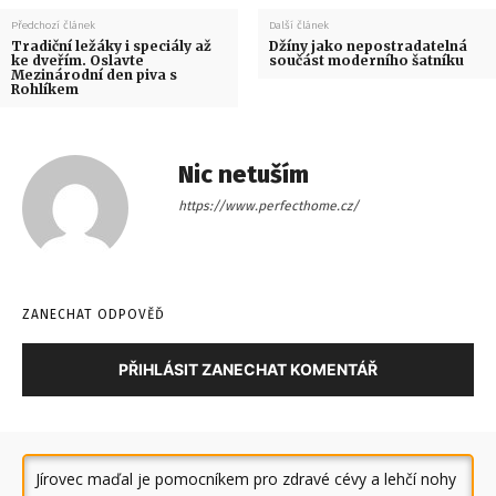
Předchozí článek
Další článek
Tradiční ležáky i speciály až
Džíny jako nepostradatelná
ke dveřím. Oslavte
součást moderního šatníku
Mezinárodní den piva s
Rohlíkem
Nic netuším
https://www.perfecthome.cz/
ZANECHAT ODPOVĚĎ
PŘIHLÁSIT ZANECHAT KOMENTÁŘ
Jírovec maďal je pomocníkem pro zdravé cévy a lehčí nohy