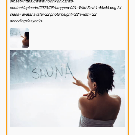
srcset='https://www.novinkyin.cz/wp-
content/uploads/2023/08/cropped-001.-Wiki-Favi-1-44x44.png 2x'
class='avatar avatar-22 photo' height='22' width='22'
decoding='async'/>