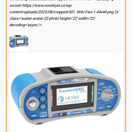
srcset='https://www.novinkyin.cz/wp-
content/uploads/2023/08/cropped-001.-Wiki-Favi-1-44x44.png 2x'
class='avatar avatar-22 photo' height='22' width='22'
decoding='async'/>