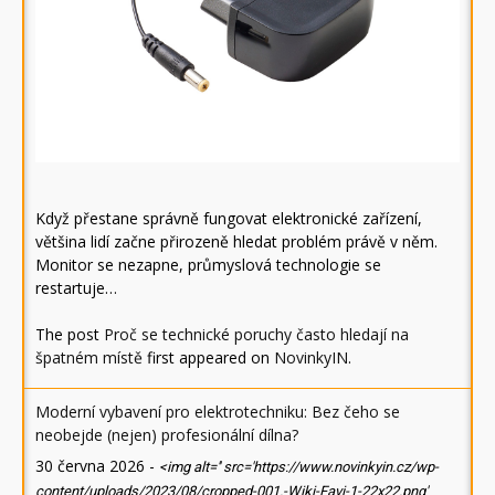
Když přestane správně fungovat elektronické zařízení,
většina lidí začne přirozeně hledat problém právě v něm.
Monitor se nezapne, průmyslová technologie se
restartuje…
The post
Proč se technické poruchy často hledají na
špatném místě
first appeared on
NovinkyIN
.
Moderní vybavení pro elektrotechniku: Bez čeho se
neobejde (nejen) profesionální dílna?
30 června 2026
-
<img alt='' src='https://www.novinkyin.cz/wp-
content/uploads/2023/08/cropped-001.-Wiki-Favi-1-22x22.png'