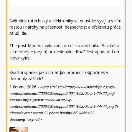
Svět elektrotechniky a elektroniky se neustále vyvíjí a s ním
rostou i nároky na přesnost, bezpečnost a efektivitu práce.
Ať už jde…
The post
Moderní vybavení pro elektrotechniku: Bez čeho
se neobejde (nejen) profesionální dílna?
first appeared on
NovinkyIN
.
Kvalitní spánek jako rituál: Jak proměnit odpočinek v
dokonalý zážitek?
1 června 2026
-
<img alt='' src='https://www.novinkyin.cz/wp-
content/uploads/2023/08/cropped-001.-Wiki-Favi-1-22x22.png'
srcset='https://www.novinkyin.cz/wp-
content/uploads/2023/08/cropped-001.-Wiki-Favi-1-44x44.png 2x'
class='avatar avatar-22 photo' height='22' width='22'
decoding='async'/>