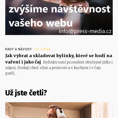
RADY A NÁVODY
31.7.2026
Jak vybrat a skladovat bylinky, které se hodí na
vaření i jako čaj
Bylinky umí proměnit obyčejné jídlo i
nápoj. Dodají chuť, vůni a pestrost a v kuchyni i v čaji
patří...
Už jste četli?