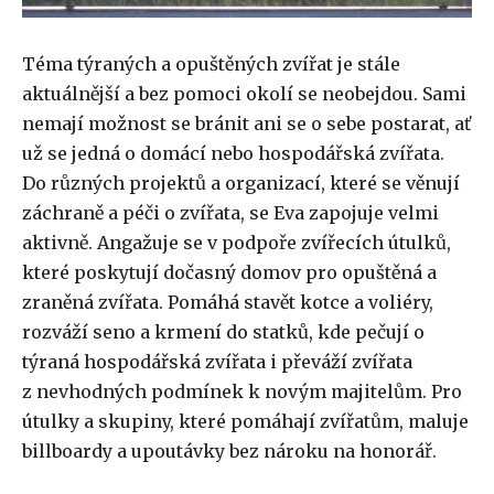
Téma týraných a opuštěných zvířat je stále
aktuálnější a bez pomoci okolí se neobejdou. Sami
nemají možnost se bránit ani se o sebe postarat, ať
už se jedná o domácí nebo hospodářská zvířata.
Do různých projektů a organizací, které se věnují
záchraně a péči o zvířata, se Eva zapojuje velmi
aktivně. Angažuje se v podpoře zvířecích útulků,
které poskytují dočasný domov pro opuštěná a
zraněná zvířata. Pomáhá stavět kotce a voliéry,
rozváží seno a krmení do statků, kde pečují o
týraná hospodářská zvířata i převáží zvířata
z nevhodných podmínek k novým majitelům. Pro
útulky a skupiny, které pomáhají zvířatům, maluje
billboardy a upoutávky bez nároku na honorář.