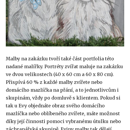
Malby na zakázku tvoří také část portfolia této
nadané malířky. Portréty zvířat maluje na zakázku
ve dvou velikostech (40 x 60 cm a 60 x 80 cm).
Přispívá 60 % z každé malby zvířete nebo
domácího mazlíčka na přání, a to jednotlivcům i
skupinám, vždy po domluvě s klientem. Pokud si
tak u Evy objednáte obraz svého domácího
mazlíčka nebo oblíbeného zvířete, máte možnost
díky její činnosti pomoci vybranému útulku nebo
záchranářské skupině. Eviny malby tak dělají