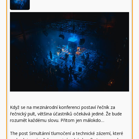
Když se na mezinárodní konferenci postaví řečník za
řečnický pult, většina účastníků očekává jediné. Že bude
rozumět každému slovu. Přitom jen málokdo…
The post
Simultánní tlumočení a technické zázemí, které