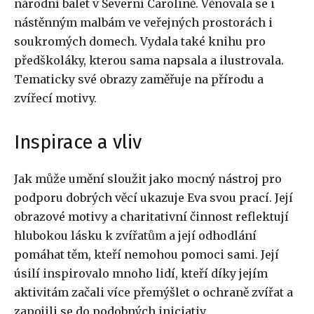
národní balet v Severní Carolině. Věnovala se i
nástěnným malbám ve veřejných prostorách i
soukromých domech. Vydala také knihu pro
předškoláky, kterou sama napsala a ilustrovala.
Tematicky své obrazy zaměřuje na přírodu a
zvířecí motivy.
Inspirace a vliv
Jak může umění sloužit jako mocný nástroj pro
podporu dobrých věcí ukazuje Eva svou prací. Její
obrazové motivy a charitativní činnost reflektují
hlubokou lásku k zvířatům a její odhodlání
pomáhat těm, kteří nemohou pomoci sami. Její
úsilí inspirovalo mnoho lidí, kteří díky jejím
aktivitám začali více přemýšlet o ochraně zvířat a
zapojili se do podobných iniciativ.