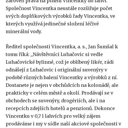
zároveň práva na plnění Vincentky do lahví.
Společnost Vincentka neustále rozšiřuje počet
svých doplňkových výrobků řady Vincentka, ve
kterých využívá jedinečné složení léčivé
minerální vody.
Ředitel společnosti Vincentka, a. s., Jan Šumšal k
tomu říká: ,,Návštěvníci Luhačovic si vedle
Luhačovické bylinné, což je oblíbený likér, rádi
odnášejí z Luhačovic i originální suvenýry v
podobě různých balení Vincentky a výrobků z ní.
Dostanete je nejen v obchůdcích na kolonádě, ale
prakticky v celém městě a okolí. Prodávají se v
obchodech se suvenýry, drogériích, ale i na
recepcích zdejších hotelů a penzionů. Dokonce
Vincentku v 0,7 l lahvích pro velký zájem
prodáváme i my v sídle naší akciové společnosti v