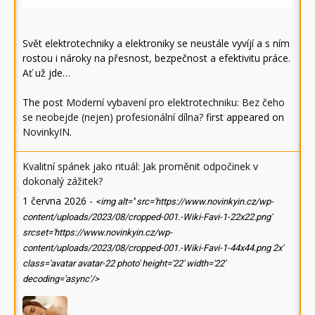
Svět elektrotechniky a elektroniky se neustále vyvíjí a s ním
rostou i nároky na přesnost, bezpečnost a efektivitu práce.
Ať už jde…
The post
Moderní vybavení pro elektrotechniku: Bez čeho
se neobejde (nejen) profesionální dílna?
first appeared on
NovinkyIN
.
Kvalitní spánek jako rituál: Jak proměnit odpočinek v
dokonalý zážitek?
1 června 2026
-
<img alt='' src='https://www.novinkyin.cz/wp-
content/uploads/2023/08/cropped-001.-Wiki-Favi-1-22x22.png'
srcset='https://www.novinkyin.cz/wp-
content/uploads/2023/08/cropped-001.-Wiki-Favi-1-44x44.png 2x'
class='avatar avatar-22 photo' height='22' width='22'
decoding='async'/>