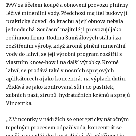
1997 za účelem koupě a obnovení provozu plnírny
léčivé minerální vody. Předchozí majitel budovy ji
prakticky dovedl do krachu a její obnova nebyla
jednoduchá. Současní majitelé ji provozují jako
rodinnou firmu. Rodina Šumšálových stála i za
rozšířením výroby, když kromě plnění minerální
vody do lahví, se její výrobní program rozšířil s
vlastním know-how i na další výrobky. Kromě
lahví, se prodává také v nosních sprejových
aplikátorech a jako koncentrát na výplach dutin.
Přidává se jako kontrovaná sůl i do pastilek,
zubních past, sirupů, hydratačních krémů a sprejů
Vincentka.
,,Z Vincentky v nádržích se energeticky náročným
tepelným procesem odpaří voda, koncentrát se
usuší a vypadá jako krystalická sůl. Výtěžnost je