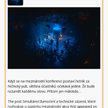
Když se na mezinárodní konferenci postaví řečník za
řečnický pult, většina účastníků očekává jediné. Že bude
rozumět každému slovu. Přitom jen málokdo…
The post
Simultánní tlumočení a technické zázemí, které
rozhoduje o úspěchu mezinárodní akce
first appeared on