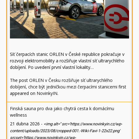
Síť čerpacích stanic ORLEN v České republice pokračuje v
rozvoji elektromobility a rozšiřuje vlastní síť ultrarychlého
dobíjení. Po uvedení první vlastní lokality…
The post
ORLEN v Česku rozšiřuje síť ultrarychlého
dobíjení, chce být jedničkou mezi čerpacími stanicemi
first
appeared on
NovinkyIN
.
Finská sauna pro dva jako chytrá cesta k domácímu
wellness
21 dubna 2026
-
<img alt='' src='https://www.novinkyin.cz/wp-
content/uploads/2023/08/cropped-001.-Wiki-Favi-1-22x22.png'
srcset='https://www.novinkyin.cz/wp-