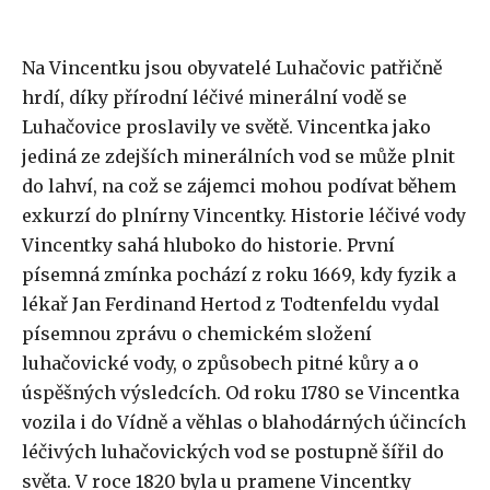
Na Vincentku jsou obyvatelé Luhačovic patřičně
hrdí, díky přírodní léčivé minerální vodě se
Luhačovice proslavily ve světě. Vincentka jako
jediná ze zdejších minerálních vod se může plnit
do lahví, na což se zájemci mohou podívat během
exkurzí do plnírny Vincentky. Historie léčivé vody
Vincentky sahá hluboko do historie. První
písemná zmínka pochází z roku 1669, kdy fyzik a
lékař Jan Ferdinand Hertod z Todtenfeldu vydal
písemnou zprávu o chemickém složení
luhačovické vody, o způsobech pitné kůry a o
úspěšných výsledcích. Od roku 1780 se Vincentka
vozila i do Vídně a věhlas o blahodárných účincích
léčivých luhačovických vod se postupně šířil do
světa. V roce 1820 byla u pramene Vincentky