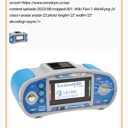
srcset='https://www.novinkyin.cz/wp-
content/uploads/2023/08/cropped-001.-Wiki-Favi-1-44x44.png 2x'
class='avatar avatar-22 photo' height='22' width='22'
decoding='async'/>