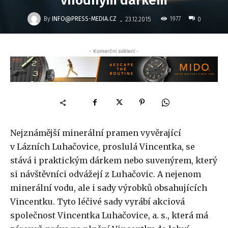
vhodným dárkem
-
By
INFO@PRESS-MEDIA.CZ
1977
23.12.2015
0
- Komerční sdělení -
Nejznámější minerální pramen vyvěrající
v Lázních Luhačovice, proslulá Vincentka, se
stává i praktickým dárkem nebo suvenýrem, který
si návštěvníci odvážejí z Luhačovic. A nejenom
minerální vodu, ale i sady výrobků obsahujících
Vincentku. Tyto léčivé sady vyrábí akciová
společnost Vincentka Luhačovice, a. s., která má