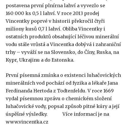
postavena první plnírna lahví a vyvezlo se
160 000 ks 0,5 l lahví. V roce 2013 prodej
Vincentky poprvé v historii překročil čtyři
miliony kusů 0,7 l lahví. Obliba Vincentky i
ostatních produktů obsahující léčivou minerální
vodu stále vrůstá a Vincentka dobývá i zahraniční
trhy – vyváží se na Slovensko, do Číny, Ruska, na
Kypr, Ukrajinu a do Estonska.
První písemná zmínka o existenci luhačovických
minerálních vod pochází od fyzika a lékaře Jana
Ferdinanda Hertoda z Todtenfeldu. V roce 1669
vydal písemnou zprávu o chemickém složení
luhačovické vody, popsal způsob pitné kúry a její
úspěšné výsledky. Více informací je na
www.vincentka.cz