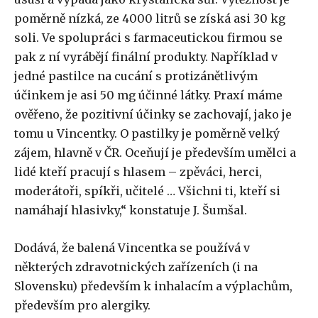
poměrně nízká, ze 4000 litrů se získá asi 30 kg
soli. Ve spolupráci s farmaceutickou firmou se
pak z ní vyrábějí finální produkty. Například v
jedné pastilce na cucání s protizánětlivým
účinkem je asi 50 mg účinné látky. Praxí máme
ověřeno, že pozitivní účinky se zachovají, jako je
tomu u Vincentky. O pastilky je poměrně velký
zájem, hlavně v ČR. Oceňují je především umělci a
lidé kteří pracují s hlasem – zpěváci, herci,
moderátoři, spíkři, učitelé … Všichni ti, kteří si
namáhají hlasivky,“ konstatuje J. Šumšal.
Dodává, že balená Vincentka se používá v
některých zdravotnických zařízeních (i na
Slovensku) především k inhalacím a výplachům,
především pro alergiky.