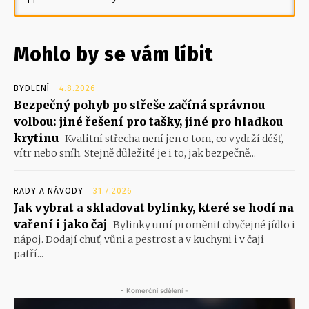
Mohlo by se vám líbit
BYDLENÍ
4.8.2026
Bezpečný pohyb po střeše začíná správnou
volbou: jiné řešení pro tašky, jiné pro hladkou
krytinu
Kvalitní střecha není jen o tom, co vydrží déšť,
vítr nebo sníh. Stejně důležité je i to, jak bezpečně...
RADY A NÁVODY
31.7.2026
Jak vybrat a skladovat bylinky, které se hodí na
vaření i jako čaj
Bylinky umí proměnit obyčejné jídlo i
nápoj. Dodají chuť, vůni a pestrost a v kuchyni i v čaji
patří...
- Komerční sdělení -