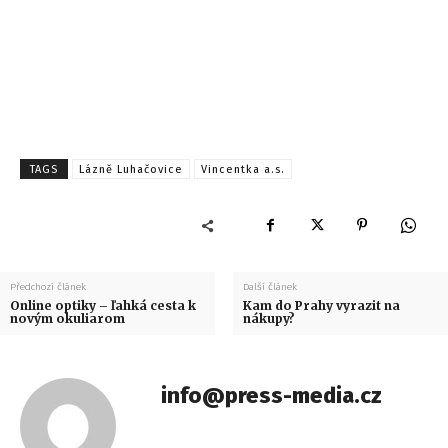
TAGS
Lázně Luhačovice
Vincentka a.s.
Předchozí článek
Další článek
Online optiky – ľahká cesta k
Kam do Prahy vyrazit na
novým okuliarom
nákupy?
info@press-media.cz