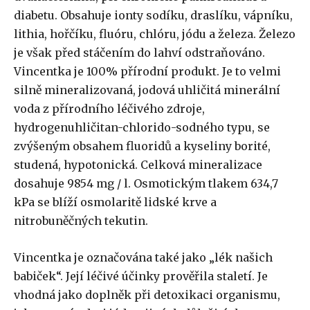
diabetu. Obsahuje ionty sodíku, draslíku, vápníku,
lithia, hořčíku, fluóru, chlóru, jódu a železa. Železo
je však před stáčením do lahví odstraňováno.
Vincentka je 100% přírodní produkt. Je to velmi
silně mineralizovaná, jodová uhličitá minerální
voda z přírodního léčivého zdroje,
hydrogenuhličitan-chlorido-sodného typu, se
zvýšeným obsahem fluoridů a kyseliny borité,
studená, hypotonická. Celková mineralizace
dosahuje 9854 mg / l. Osmotickým tlakem 634,7
kPa se blíží osmolaritě lidské krve a
nitrobuněčných tekutin.
Vincentka je označována také jako „lék našich
babiček“. Její léčivé účinky prověřila staletí. Je
vhodná jako doplněk při detoxikaci organismu,