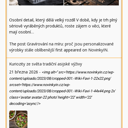
Osobní detail, který dělá velký rozdíl V době, kdy je trh plný
sériově vyráběných produktů, roste zájem o věci, které
mají osobní…
The post
Gravírování na míru: proč jsou personalizované
výrobky stále oblíbenější
first appeared on
NovinkyIN
.
Kuriozity ze světa tradiční asijské výživy
21 března 2026
-
<img alt='' src='https://www.novinkyin.cz/wp-
content/uploads/2023/08/cropped-001.-Wiki-Favi-1-22x22.png'
srcset='https://www.novinkyin.cz/wp-
content/uploads/2023/08/cropped-001.-Wiki-Favi-1-44x44.png 2x'
class='avatar avatar-22 photo' height='22' width='22'
decoding='async'/>