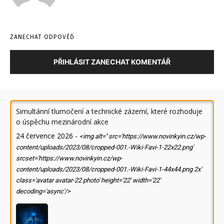
ZANECHAT ODPOVĚĎ
PŘIHLÁSIT ZANECHAT KOMENTÁŘ
Simultánní tlumočení a technické zázemí, které rozhoduje
o úspěchu mezinárodní akce
24 července 2026
-
<img alt='' src='https://www.novinkyin.cz/wp-
content/uploads/2023/08/cropped-001.-Wiki-Favi-1-22x22.png'
srcset='https://www.novinkyin.cz/wp-
content/uploads/2023/08/cropped-001.-Wiki-Favi-1-44x44.png 2x'
class='avatar avatar-22 photo' height='22' width='22'
decoding='async'/>