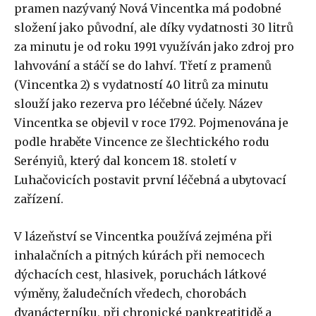
pramen nazývaný Nová Vincentka má podobné
složení jako původní, ale díky vydatnosti 30 litrů
za minutu je od roku 1991 využíván jako zdroj pro
lahvování a stáčí se do lahví. Třetí z pramenů
(Vincentka 2) s vydatností 40 litrů za minutu
slouží jako rezerva pro léčebné účely. Název
Vincentka se objevil v roce 1792. Pojmenována je
podle hraběte Vincence ze šlechtického rodu
Serényiů, který dal koncem 18. století v
Luhačovicích postavit první léčebná a ubytovací
zařízení.
V lázeňství se Vincentka používá zejména při
inhalačních a pitných kúrách při nemocech
dýchacích cest, hlasivek, poruchách látkové
výměny, žaludečních vředech, chorobách
dvanácterníku, při chronické pankreatitidě a