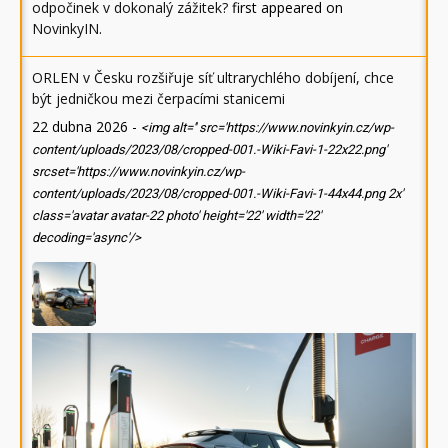
odpočinek v dokonalý zážitek?
first appeared on
NovinkyIN
.
ORLEN v Česku rozšiřuje síť ultrarychlého dobíjení, chce
být jedničkou mezi čerpacími stanicemi
22 dubna 2026
-
<img alt='' src='https://www.novinkyin.cz/wp-
content/uploads/2023/08/cropped-001.-Wiki-Favi-1-22x22.png'
srcset='https://www.novinkyin.cz/wp-
content/uploads/2023/08/cropped-001.-Wiki-Favi-1-44x44.png 2x'
class='avatar avatar-22 photo' height='22' width='22'
decoding='async'/>