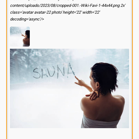
content/uploads/2023/08/cropped-001.-Wiki-Favi-1-44x44.png 2x'
class='avatar avatar-22 photo' height='22' width='22'
decoding='async'/>