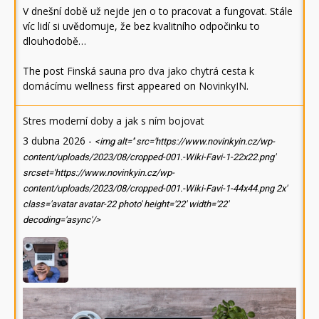
V dnešní době už nejde jen o to pracovat a fungovat. Stále
víc lidí si uvědomuje, že bez kvalitního odpočinku to
dlouhodobě…
The post
Finská sauna pro dva jako chytrá cesta k
domácímu wellness
first appeared on
NovinkyIN
.
Stres moderní doby a jak s ním bojovat
3 dubna 2026
-
<img alt='' src='https://www.novinkyin.cz/wp-
content/uploads/2023/08/cropped-001.-Wiki-Favi-1-22x22.png'
srcset='https://www.novinkyin.cz/wp-
content/uploads/2023/08/cropped-001.-Wiki-Favi-1-44x44.png 2x'
class='avatar avatar-22 photo' height='22' width='22'
decoding='async'/>