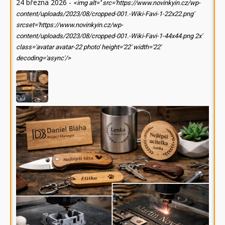
24 března 2026
-
<img alt='' src='https://www.novinkyin.cz/wp-
content/uploads/2023/08/cropped-001.-Wiki-Favi-1-22x22.png'
srcset='https://www.novinkyin.cz/wp-
content/uploads/2023/08/cropped-001.-Wiki-Favi-1-44x44.png 2x'
class='avatar avatar-22 photo' height='22' width='22'
decoding='async'/>