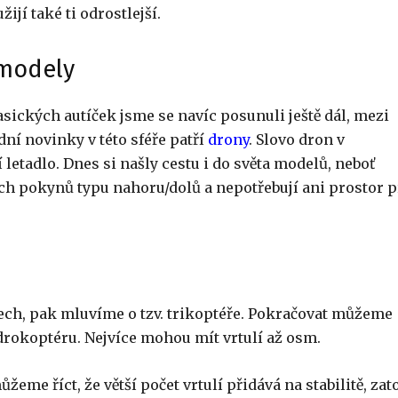
žijí také ti odrostlejší.
modely
asických autíček jsme se navíc posunuli ještě dál, mezi
dní novinky v této sféře patří
drony
. Slovo dron v
etadlo. Dnes si našly cestu i do světa modelů, neboť
h pokynů typu nahoru/dolů a nepotřebují ani prostor 
třech, pak mluvíme o tzv. trikoptéře. Pokračovat můžeme
rokoptéru. Nejvíce mohou mít vrtulí až osm.
žeme říct, že větší počet vrtulí přidává na stabilitě, zat