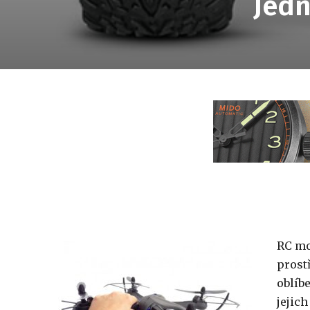
Jedn
RC mo
prost
oblíb
jejich