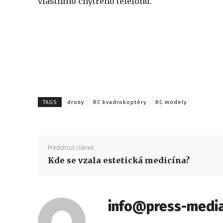
vlastního chytrého telefonu.
TAGS
drony
RC kvadrokoptéry
RC modely
Předchozí článek
Kde se vzala estetická medicína?
info@press-media