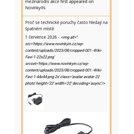
mezinárodní akce
first appeared on
NovinkyIN
.
Proč se technické poruchy často hledají na
špatném místě
1 července 2026
-
<img alt=''
src='https://www.novinkyin.cz/wp-
content/uploads/2023/08/cropped-001.-Wiki-
Favi-1-22x22.png'
srcset='https://www.novinkyin.cz/wp-
content/uploads/2023/08/cropped-001.-Wiki-
Favi-1-44x44.png 2x' class='avatar avatar-22
photo' height='22' width='22' decoding='async'/>