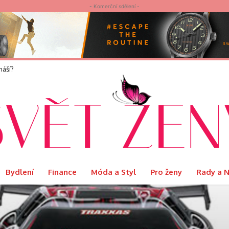
- Komerční sdělení -
náší?
Bydlení
Finance
Móda a Styl
Pro ženy
Rady a 