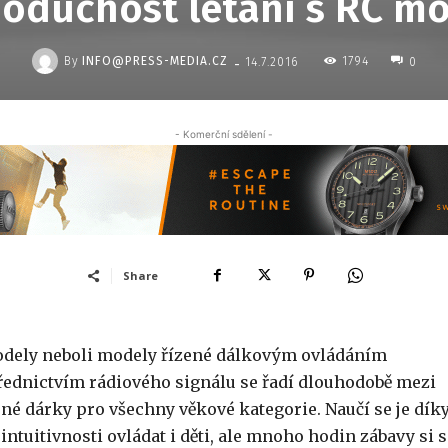
oduchost létání s RC m
-
By
INFO@PRESS-MEDIA.CZ
1794
14.7.2016
0
- Komerční sdělení -
Share
dely neboli modely řízené dálkovým ovládáním
řednictvím rádiového signálu se řadí dlouhodobě mezi
ené dárky pro všechny věkové kategorie. Naučí se je dík
 intuitivnosti ovládat i děti, ale mnoho hodin zábavy si s