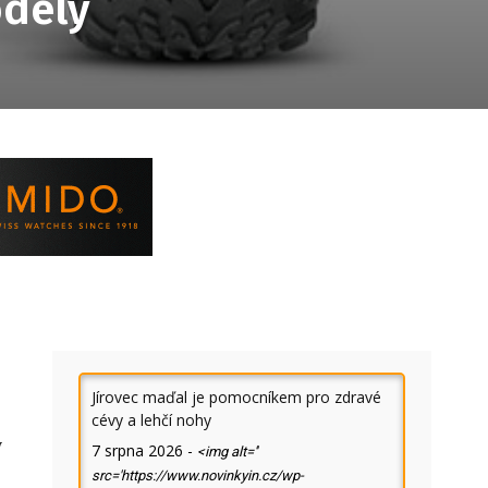
odely
Jírovec maďal je pomocníkem pro zdravé
cévy a lehčí nohy
y
7 srpna 2026
-
<img alt=''
src='https://www.novinkyin.cz/wp-