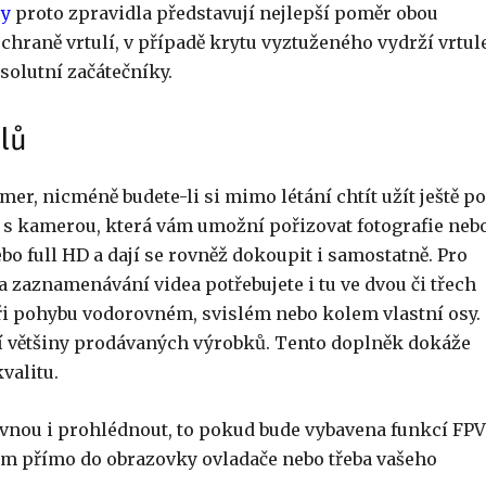
ry
proto zpravidla představují nejlepší poměr obou
chraně vrtulí, v případě krytu vyztuženého vydrží vrtule
solutní začátečníky.
lů
mer, nicméně budete-li si mimo létání chtít užít ještě po
é s kamerou, která vám umožní pořizovat fotografie neb
bo full HD a dají se rovněž dokoupit i samostatně. Pro
na zaznamenávání videa potřebujete i tu ve dvou či třech
ři pohybu vodorovném, svislém nebo kolem vlastní osy.
tí většiny prodávaných výrobků. Tento doplněk dokáže
valitu.
rovnou i prohlédnout, to pokud bude vybavena funkcí FPV
am přímo do obrazovky ovladače nebo třeba vašeho