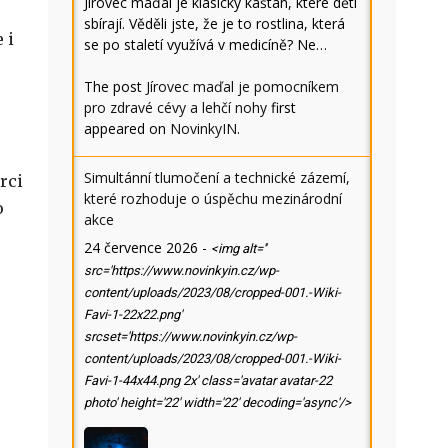
Jírovec maďal je klasický kaštan, které děti
sbírají. Věděli jste, že je to rostlina, která
 i
se po staletí využívá v medicíně? Ne…
The post
Jírovec maďal je pomocníkem
pro zdravé cévy a lehčí nohy
first
appeared on
NovinkyIN
.
Simultánní tlumočení a technické zázemí,
rci
které rozhoduje o úspěchu mezinárodní
o
akce
24 července 2026
-
<img alt=''
src='https://www.novinkyin.cz/wp-
content/uploads/2023/08/cropped-001.-Wiki-
Favi-1-22x22.png'
srcset='https://www.novinkyin.cz/wp-
content/uploads/2023/08/cropped-001.-Wiki-
Favi-1-44x44.png 2x' class='avatar avatar-22
photo' height='22' width='22' decoding='async'/>