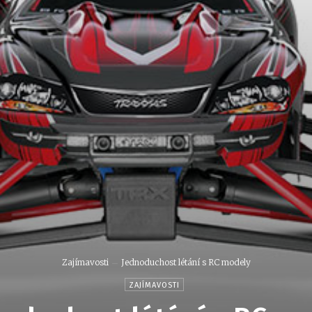
Zajímavosti
Jednoduchost létání s RC modely
ZAJÍMAVOSTI