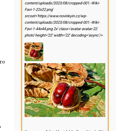
content/uploads/2023/08/cropped-001.-Wiki-
Favi-1-22x22.png'
srcset='https://www.novinkyin.cz/wp-
content/uploads/2023/08/cropped-001.-Wiki-
Favi-1-44x44.png 2x' class='avatar avatar-22
photo' height='22' width='22' decoding='async'/>
pro
o