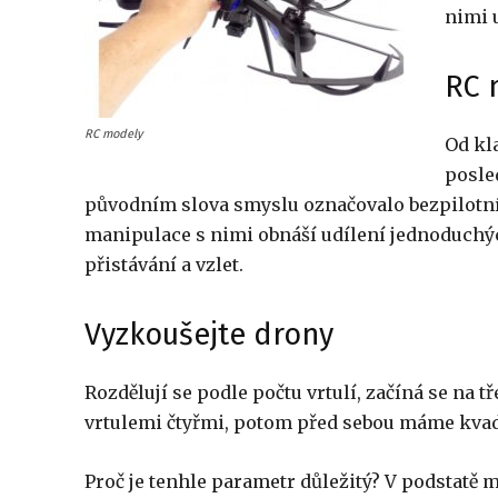
nimi u
RC 
RC modely
Od kl
posle
původním slova smyslu označovalo bezpilotní l
manipulace s nimi obnáší udílení jednoduchýc
přistávání a vzlet.
Vyzkoušejte drony
Rozdělují se podle počtu vrtulí, začíná se na 
vrtulemi čtyřmi, potom před sebou máme kvad
Proč je tenhle parametr důležitý? V podstatě mů