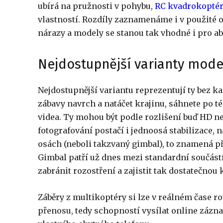
ubírá na pružnosti v pohybu,
RC kvadrokopté
vlastností. Rozdíly zaznamenáme i v použité o
nárazy a modely se stanou tak vhodné i pro ab
Nejdostupnější varianty mode
Nejdostupnější variantu reprezentují ty bez ka
zábavy navrch a natáčet krajinu, sáhnete po t
videa. Ty mohou být podle rozlišení buď HD ne
fotografování postačí i jednoosá stabilizace, 
osách (neboli takzvaný gimbal), to znamená p
Gimbal patří už dnes mezi standardní součás
zabránit rozostření a zajistit tak dostatečnou k
Záběry z multikoptéry si lze v reálném čase 
přenosu, tedy schopností vysílat online zázn