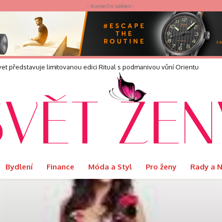
- Komerční sdělení -
et představuje limitovanou edici Ritual s podmanivou vůní Orientu
áda stala kulturním fenoménem
Bydlení
Finance
Móda a Styl
Pro ženy
Rady a 