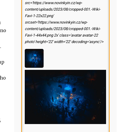
src='https://www.novinkyin.cz/wp-
content/uploads/2023/08/cropped-001.-Wiki-
Favi-1-22x22.png'
u
srcset='https://www.novinkyin.cz/wp-
content/uploads/2023/08/cropped-001.-Wiki-
 no
Favi-1-44x44.png 2x' class='avatar avatar-22
photo' height='22' width='22' decoding='async'/>
.
up
 ho
,