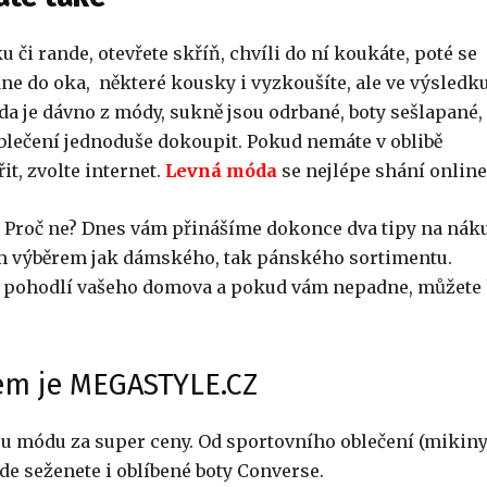
u či rande, otevřete skříň, chvíli do ní koukáte, poté se
ne do oka, některé kousky i vyzkoušíte, ale ve výsledk
unda je dávno z módy, sukně jsou odrbané, boty sešlapané,
oblečení jednoduše dokoupit. Pokud nemáte v oblibě
t, zvolte internet.
Levná móda
se nejlépe shání online
? Proč ne? Dnes vám přinášíme dokonce dva tipy na nák
kým výběrem jak dámského, tak pánského sortimentu.
 z pohodlí vašeho domova a pokud vám nepadne, můžete
em je MEGASTYLE.CZ
u módu za super ceny. Od sportovního oblečení (mikiny
zde seženete i oblíbené boty Converse.