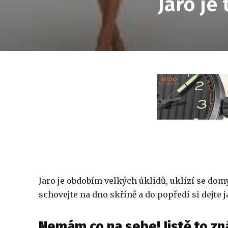
Jaro je 
Jaro je obdobím velkých úklidů, uklízí se domy,
schovejte na dno skříně a do popředí si dejte j
Nemám co na sebe! Jistě to zn