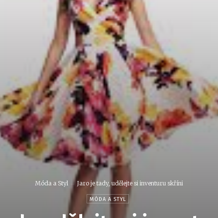
Móda a Styl
Jaro je tady, udělejte si inventuru skříni
MÓDA A STYL