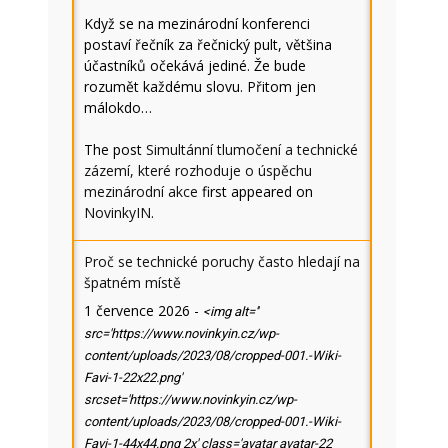
Když se na mezinárodní konferenci
postaví řečník za řečnický pult, většina
účastníků očekává jediné. Že bude
rozumět každému slovu. Přitom jen
málokdo…
The post
Simultánní tlumočení a technické
zázemí, které rozhoduje o úspěchu
mezinárodní akce
first appeared on
NovinkyIN
.
Proč se technické poruchy často hledají na
špatném místě
1 července 2026
-
<img alt=''
src='https://www.novinkyin.cz/wp-
content/uploads/2023/08/cropped-001.-Wiki-
Favi-1-22x22.png'
srcset='https://www.novinkyin.cz/wp-
content/uploads/2023/08/cropped-001.-Wiki-
Favi-1-44x44.png 2x' class='avatar avatar-22