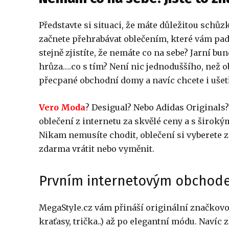
Představte si situaci, že máte důležitou schůzk
začnete přehrabávat oblečením, které vám pad
stejně zjistíte, že nemáte co na sebe? Jarní b
hrůza….co s tím? Není nic jednoduššího, než 
přecpané obchodní domy a navíc chcete i ušetři
Vero Moda
? Desigual? Nebo Adidas Originals
oblečení z internetu za skvělé ceny a s širo
Nikam nemusíte chodit, oblečení si vyberete
zdarma vrátit nebo vyměnit.
Prvním internetovým obchod
MegaStyle.cz vám přináší originální značkovo
kraťasy, trička..) až po elegantní módu. Navíc 