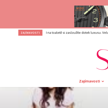
I na toaletě si zasloužíte dotek luxusu. Velv
Ze Super Bowlu do vesmíru: Jak se čokol
ZAJÍMAVOSTI
Zajímavosti