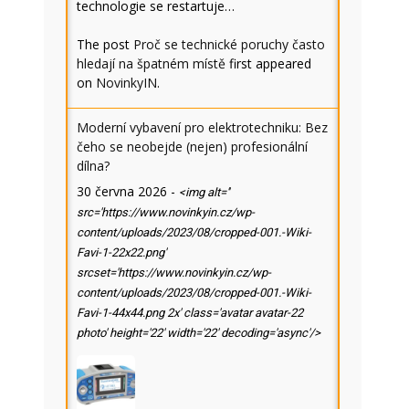
technologie se restartuje…
The post
Proč se technické poruchy často
hledají na špatném místě
first appeared
on
NovinkyIN
.
Moderní vybavení pro elektrotechniku: Bez
čeho se neobejde (nejen) profesionální
dílna?
30 června 2026
-
<img alt=''
src='https://www.novinkyin.cz/wp-
content/uploads/2023/08/cropped-001.-Wiki-
Favi-1-22x22.png'
srcset='https://www.novinkyin.cz/wp-
content/uploads/2023/08/cropped-001.-Wiki-
Favi-1-44x44.png 2x' class='avatar avatar-22
photo' height='22' width='22' decoding='async'/>