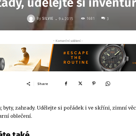
tady, udělejte si inventu
-
By
SILVIE
1681
9.4.2015
3
- Komerční sdělení -
Share
 byty, zahrady. Udělejte si pořádek i ve skříni, zimní věc
arní oblečení.
áte také