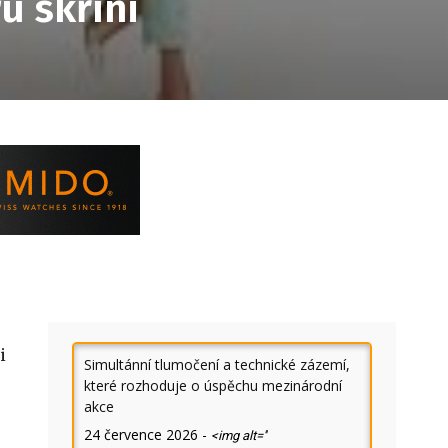
ru skříni
i
Simultánní tlumočení a technické zázemí,
které rozhoduje o úspěchu mezinárodní
akce
24 července 2026
-
<img alt=''