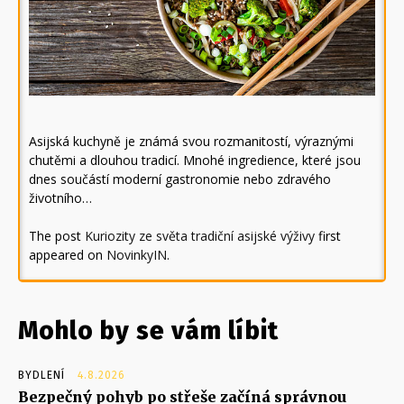
Asijská kuchyně je známá svou rozmanitostí, výraznými
chutěmi a dlouhou tradicí. Mnohé ingredience, které jsou
dnes součástí moderní gastronomie nebo zdravého
životního…
The post
Kuriozity ze světa tradiční asijské výživy
first
appeared on
NovinkyIN
.
Mohlo by se vám líbit
BYDLENÍ
4.8.2026
Bezpečný pohyb po střeše začíná správnou