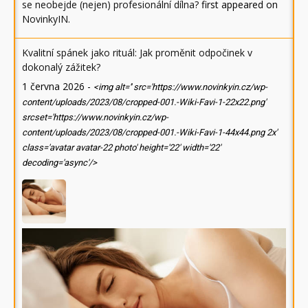
se neobejde (nejen) profesionální dílna?
first appeared on
NovinkyIN
.
Kvalitní spánek jako rituál: Jak proměnit odpočinek v
dokonalý zážitek?
1 června 2026
-
<img alt='' src='https://www.novinkyin.cz/wp-
content/uploads/2023/08/cropped-001.-Wiki-Favi-1-22x22.png'
srcset='https://www.novinkyin.cz/wp-
content/uploads/2023/08/cropped-001.-Wiki-Favi-1-44x44.png 2x'
class='avatar avatar-22 photo' height='22' width='22'
decoding='async'/>