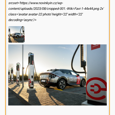
srcset='https://www.novinkyin.cz/wp-
content/uploads/2023/08/cropped-001.-Wiki-Favi-1-44x44.png 2x'
class='avatar avatar-22 photo' height='22' width='22'
decoding='async'/>