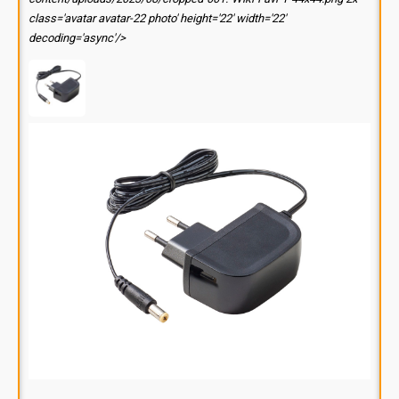
class='avatar avatar-22 photo' height='22' width='22'
decoding='async'/>