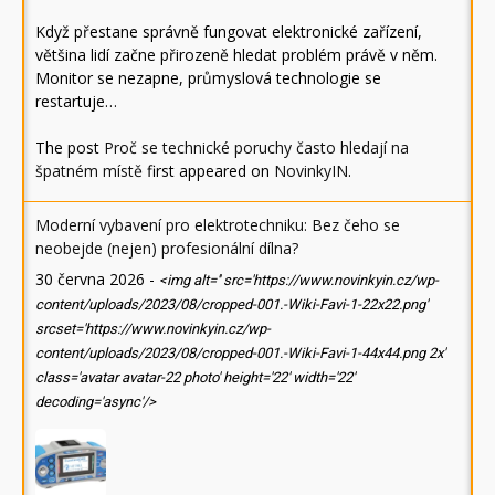
Když přestane správně fungovat elektronické zařízení,
většina lidí začne přirozeně hledat problém právě v něm.
Monitor se nezapne, průmyslová technologie se
restartuje…
The post
Proč se technické poruchy často hledají na
špatném místě
first appeared on
NovinkyIN
.
Moderní vybavení pro elektrotechniku: Bez čeho se
neobejde (nejen) profesionální dílna?
30 června 2026
-
<img alt='' src='https://www.novinkyin.cz/wp-
content/uploads/2023/08/cropped-001.-Wiki-Favi-1-22x22.png'
srcset='https://www.novinkyin.cz/wp-
content/uploads/2023/08/cropped-001.-Wiki-Favi-1-44x44.png 2x'
class='avatar avatar-22 photo' height='22' width='22'
decoding='async'/>