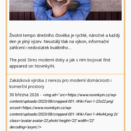
Životní tempo dnešního člověka je rychlé, náročné a každý
den je plný výzev. Neustálý tlak na výkon, informační
zahlcení i nedostatek kvalitního…
The post
Stres moderní doby a jak s ním bojovat
first
appeared on
NovinkyIN
.
Zakázková výroba z nerezu pro moderní domácnosti i
komerční prostory
30 března 2026
-
<img alt='' src='https://www.novinkyin.cz/wp-
content/uploads/2023/08/cropped-001.-Wiki-Favi-1-22x22.png'
srcset='https://www.novinkyin.cz/wp-
content/uploads/2023/08/cropped-001.-Wiki-Favi-1-44x44.png 2x'
class='avatar avatar-22 photo' height='22' width='22'
decoding='async'/>