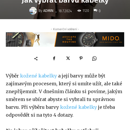
Jak vybrat barvu kabelky
-
By
ADMIN
1120
18.7.2024
0
- Komerční sdělení -
Výběr
kožené kabelky
a její barvy může být
zajímavým procesem, který si umíte užít, ale také
znepříjemnit. V dnešním článku si povíme, jakým
směrem se ubírat abyste si vybrali tu správnou
barvu. Při výběru barvy
kožené kabelky
je třeba
odpovědět si na tyto 4 dotazy.