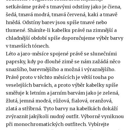
setkáváme právě s tmavými odstíny jako je čiena,
šedá, tmavá modrá, tmavá červená, kaki a tmavě
hnědá. Odstíny barev jsou spíše tmavé nebo
tlumené. Sháníte-li kabelku právě na zimnější a
chladnější období spíše doporučujeme výběr barvy
v tmavších tónech.
Léto a jaro-měsíce spojené právě se slunečními
paprsky, kdy po dlouhé zimě se nám zažádá něco
snazšího, barevnějšího a možná i výraznějšího.
Právě proto v těchto měsících je větší touha po
veselejších barvách, a proto výběr kabelky spíše
směřuje k letním a jarním barvám jako je zelená,
žlutá, jemná modrá, růžová, fialová, oranžová,
zlatá a stříbrná. Tyto barvy na kabelkách dokáží
zvýraznit jakýkoli nudný outfit. Výborně vyniknou
při monochromatických outfitech. Vybírejte