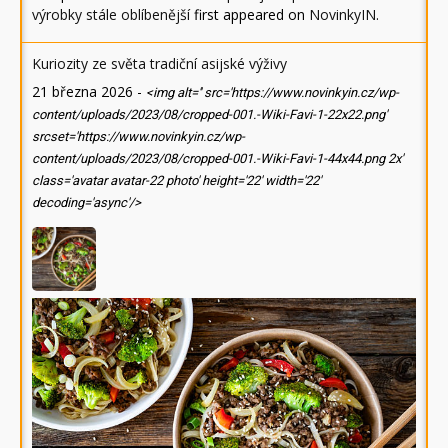
výrobky stále oblíbenější
first appeared on
NovinkyIN
.
Kuriozity ze světa tradiční asijské výživy
21 března 2026
-
<img alt='' src='https://www.novinkyin.cz/wp-
content/uploads/2023/08/cropped-001.-Wiki-Favi-1-22x22.png'
srcset='https://www.novinkyin.cz/wp-
content/uploads/2023/08/cropped-001.-Wiki-Favi-1-44x44.png 2x'
class='avatar avatar-22 photo' height='22' width='22'
decoding='async'/>