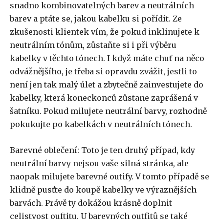
snadno kombinovatelných barev a neutrálních
barev a ptáte se, jakou kabelku si pořídit. Ze
zkušenosti klientek vím, že pokud inklinujete k
neutrálním tónům, zůstaňte si i při výběru
kabelky v těchto tónech. I když máte chuť na něco
odvážnějšího, je třeba si opravdu zvážit, jestli to
není jen tak malý úlet a zbytečně zainvestujete do
kabelky, která koneckonců zůstane zaprášená v
šatníku. Pokud milujete neutrální barvy, rozhodně
pokukujte po kabelkách v neutrálních tónech.
Barevné oblečení: Toto je ten druhý případ, kdy
neutrální barvy nejsou vaše silná stránka, ale
naopak milujete barevné outify. V tomto případě se
klidně pusťte do koupě kabelky ve výraznějších
barvách. Právě ty dokážou krásně doplnit
celistvost ouftitu. U barevných outfitů se také