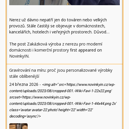
Nerez už dávno nepatří jen do továren nebo velkých
provozů. Stále častěji se objevuje v domácnostech,
kancelářích, hotelech i veřejných prostorech. Důvod…
The post
Zakázková výroba z nerezu pro moderní
domácnosti i komerční prostory
first appeared on
NovinkyIN
.
Gravírování na míru: proč jsou personalizované výrobky
stále oblíbenější
24 března 2026
-
<img alt='' src='https://www.novinkyin.cz/wp-
content/uploads/2023/08/cropped-001.-Wiki-Favi-1-22x22.png'
srcset='https://www.novinkyin.cz/wp-
content/uploads/2023/08/cropped-001.-Wiki-Favi-1-44x44.png 2x'
class='avatar avatar-22 photo' height='22' width='22'
decoding='async'/>