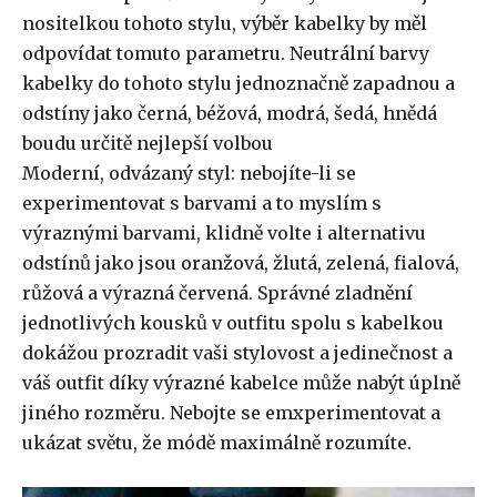
nositelkou tohoto stylu, výběr kabelky by měl
odpovídat tomuto parametru. Neutrální barvy
kabelky do tohoto stylu jednoznačně zapadnou a
odstíny jako černá, béžová, modrá, šedá, hnědá
boudu určitě nejlepší volbou
Moderní, odvázaný styl: nebojíte-li se
experimentovat s barvami a to myslím s
výraznými barvami, klidně volte i alternativu
odstínů jako jsou oranžová, žlutá, zelená, fialová,
růžová a výrazná červená. Správné zladnění
jednotlivých kousků v outfitu spolu s kabelkou
dokážou prozradit vaši stylovost a jedinečnost a
váš outfit díky výrazné kabelce může nabýt úplně
jiného rozměru. Nebojte se emxperimentovat a
ukázat světu, že módě maximálně rozumíte.