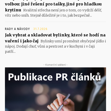
volbou: jiné řešení pro tašky, jiné pro hladkou
krytinu
Kvalitní střecha není jen o tom, co vydrží déšť,
vítr nebo sníh. Stejně důležité je i to, jak bezpečně...
RADY A NÁVODY
31.7.2026
Jak vybrat a skladovat bylinky, které se hodí na
vaření i jako čaj
Bylinky umí proměnit obyčejné jídlo i
nápoj. Dodají chuť, vůni a pestrost a v kuchyni i v čaji
patří...
- Komerční sdělení -