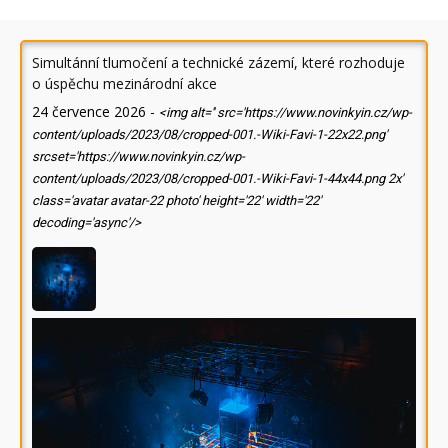
Simultánní tlumočení a technické zázemí, které rozhoduje
o úspěchu mezinárodní akce
24 července 2026
-
<img alt='' src='https://www.novinkyin.cz/wp-
content/uploads/2023/08/cropped-001.-Wiki-Favi-1-22x22.png'
srcset='https://www.novinkyin.cz/wp-
content/uploads/2023/08/cropped-001.-Wiki-Favi-1-44x44.png 2x'
class='avatar avatar-22 photo' height='22' width='22'
decoding='async'/>