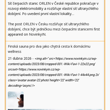
Síť čerpacích stanic ORLEN v České republice pokračuje v
rozvoji elektromobility a rozšiřuje vlastní síť ultrarychlého
dobíjení. Po uvedení první vlastní lokality…
The post
ORLEN v Česku rozšiřuje síť ultrarychlého
dobíjení, chce být jedničkou mezi čerpacími stanicemi
first
appeared on
NovinkyIN
.
Finská sauna pro dva jako chytrá cesta k domácímu
wellness
21 dubna 2026
-
<img alt='' src='https://www.novinkyin.cz/wp-
content/uploads/2023/08/cropped-001.-Wiki-Favi-1-22x22.png'
srcset='https://www.novinkyin.cz/wp-
content/uploads/2023/08/cropped-001.-Wiki-Favi-1-44x44.png 2x'
class='avatar avatar-22 photo' height='22' width='22'
decoding='async'/>