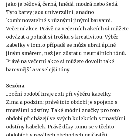
jako je béžová, černá, hnědá, modrá nebo šedá.
Tyto barvy jsou univerzální, snadno
kombinovatelné s různými jinými barvami.
Večerní akce: Právě na večerních akcích si můžete
odvázat a pohrát si trošku s kreativitou. Výběr
kabelky v tomto případě se může ubrat úplně
jiným směrem, než jen zůstat u neutrálních tónů.
Právě na večerní akce si můžete dovolit také
barevnější a veselejší tóny.
Sezóna
I roční období hraje roli při výběru kabelky.
Zima a podzim: právě toto období je spojeno s
tmavšími odstíny. Také módní značky pro toto
období přicházejí ve svých kolekcích s tmavšími
odstíny kabelek. Právě díky tomu se v těchto
obdobích v regálech obchodech nejčastěji