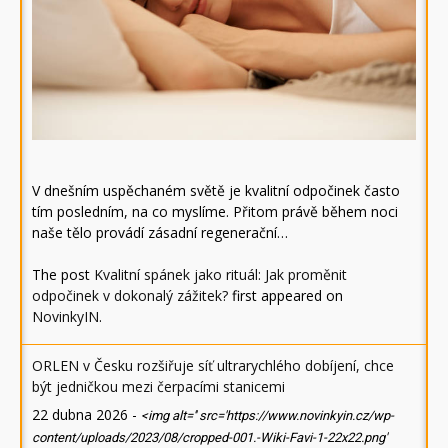
V dnešním uspěchaném světě je kvalitní odpočinek často
tím posledním, na co myslíme. Přitom právě během noci
naše tělo provádí zásadní regenerační…
The post
Kvalitní spánek jako rituál: Jak proměnit
odpočinek v dokonalý zážitek?
first appeared on
NovinkyIN
.
ORLEN v Česku rozšiřuje síť ultrarychlého dobíjení, chce
být jedničkou mezi čerpacími stanicemi
22 dubna 2026
-
<img alt='' src='https://www.novinkyin.cz/wp-
content/uploads/2023/08/cropped-001.-Wiki-Favi-1-22x22.png'