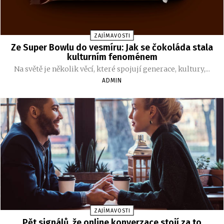
ZAJÍMAVOSTI
Ze Super Bowlu do vesmíru: Jak se čokoláda stala
kulturním fenoménem
Na světě je několik věcí, které spojují generace, kultury,...
ADMIN
ZAJÍMAVOSTI
Pět signálů, že online konverzace stojí za to