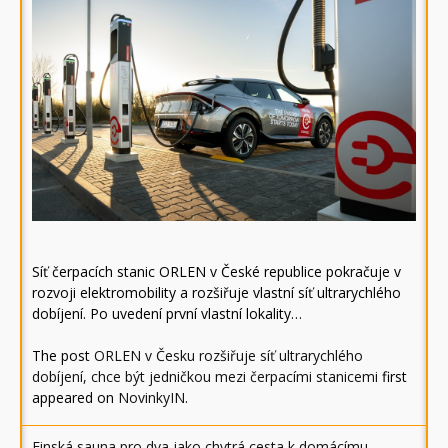
Síť čerpacích stanic ORLEN v České republice pokračuje v
rozvoji elektromobility a rozšiřuje vlastní síť ultrarychlého
dobíjení. Po uvedení první vlastní lokality…
The post
ORLEN v Česku rozšiřuje síť ultrarychlého
dobíjení, chce být jedničkou mezi čerpacími stanicemi
first
appeared on
NovinkyIN
.
Finská sauna pro dva jako chytrá cesta k domácímu