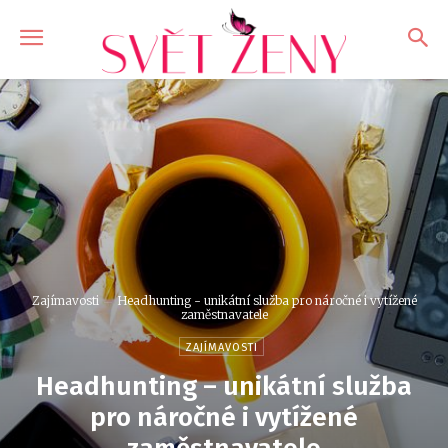
Zajímavosti
Headhunting - unikátní služba pro náročné i vytížené
zaměstnavatele
ZAJÍMAVOSTI
Headhunting – unikátní služba
pro náročné i vytížené