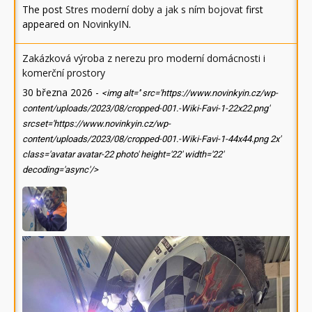
The post
Stres moderní doby a jak s ním bojovat
first
appeared on
NovinkyIN
.
Zakázková výroba z nerezu pro moderní domácnosti i
komerční prostory
30 března 2026
-
<img alt='' src='https://www.novinkyin.cz/wp-
content/uploads/2023/08/cropped-001.-Wiki-Favi-1-22x22.png'
srcset='https://www.novinkyin.cz/wp-
content/uploads/2023/08/cropped-001.-Wiki-Favi-1-44x44.png 2x'
class='avatar avatar-22 photo' height='22' width='22'
decoding='async'/>