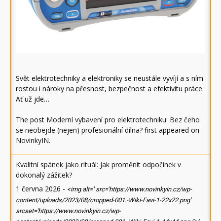
Svět elektrotechniky a elektroniky se neustále vyvíjí a s ním
rostou i nároky na přesnost, bezpečnost a efektivitu práce.
Ať už jde…
The post
Moderní vybavení pro elektrotechniku: Bez čeho
se neobejde (nejen) profesionální dílna?
first appeared on
NovinkyIN
.
Kvalitní spánek jako rituál: Jak proměnit odpočinek v
dokonalý zážitek?
1 června 2026
-
<img alt='' src='https://www.novinkyin.cz/wp-
content/uploads/2023/08/cropped-001.-Wiki-Favi-1-22x22.png'
srcset='https://www.novinkyin.cz/wp-