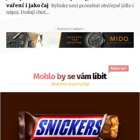
vaření i jako čaj
Bylinky umí proměnit obyčejné jídlo i
nápoj. Dodají chuť,...
- Komerční sdělení -
Nebo ne?
Mohlo by se vám líbit
Redakce doporučuje