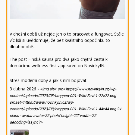
V dnešní době už nejde jen o to pracovat a fungovat. Stále
víc lidí si uvědomuje, že bez kvalitního odpočinku to
dlouhodobě…
The post
Finská sauna pro dva jako chytrá cesta k
domácímu wellness
first appeared on
NovinkyIN
.
Stres moderní doby a jak s ním bojovat
3 dubna 2026
-
<img alt='' src='https://www.novinkyin.cz/wp-
content/uploads/2023/08/cropped-001.-Wiki-Favi-1-22x22.png'
srcset='https://www.novinkyin.cz/wp-
content/uploads/2023/08/cropped-001.-Wiki-Favi-1-44x44.png 2x'
class='avatar avatar-22 photo' height='22' width='22'
decoding='async'/>