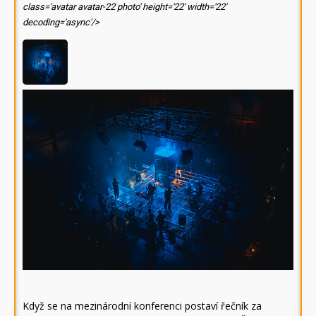
class='avatar avatar-22 photo' height='22' width='22'
decoding='async'/>
Když se na mezinárodní konferenci postaví řečník za