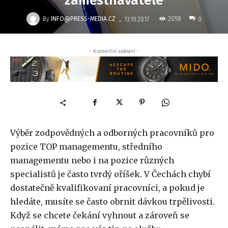
zaměstnavatele
-
By
INFO@PRESS-MEDIA.CZ
2058
13.10.2017
0
- Komerční sdělení -
Výběr zodpovědných a odborných pracovníků pro
pozice TOP managementu, středního
managementu nebo i na pozice různých
specialistů je často tvrdý oříšek. V Čechách chybí
dostatečně kvalifikovaní pracovníci, a pokud je
hledáte, musíte se často obrnit dávkou trpělivosti.
Když se chcete čekání vyhnout a zároveň se