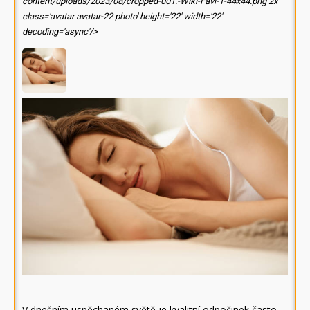
content/uploads/2023/08/cropped-001.-Wiki-Favi-1-44x44.png 2x'
class='avatar avatar-22 photo' height='22' width='22'
decoding='async'/>
V dnešním uspěchaném světě je kvalitní odpočinek často