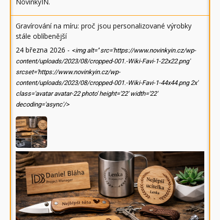
NovinkyIN
.
Gravírování na míru: proč jsou personalizované výrobky
stále oblíbenější
24 března 2026
-
<img alt='' src='https://www.novinkyin.cz/wp-
content/uploads/2023/08/cropped-001.-Wiki-Favi-1-22x22.png'
srcset='https://www.novinkyin.cz/wp-
content/uploads/2023/08/cropped-001.-Wiki-Favi-1-44x44.png 2x'
class='avatar avatar-22 photo' height='22' width='22'
decoding='async'/>