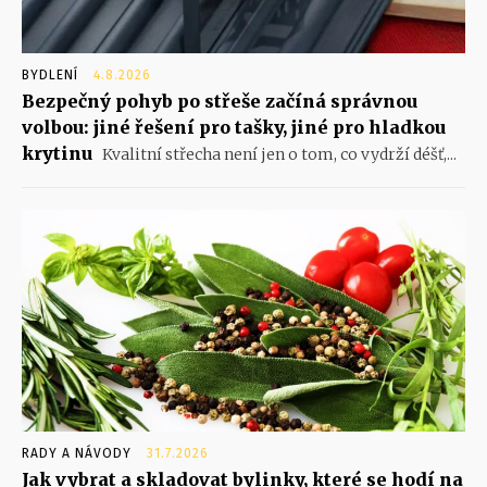
BYDLENÍ
4.8.2026
Bezpečný pohyb po střeše začíná správnou
volbou: jiné řešení pro tašky, jiné pro hladkou
krytinu
Kvalitní střecha není jen o tom, co vydrží déšť,...
RADY A NÁVODY
31.7.2026
Jak vybrat a skladovat bylinky, které se hodí na