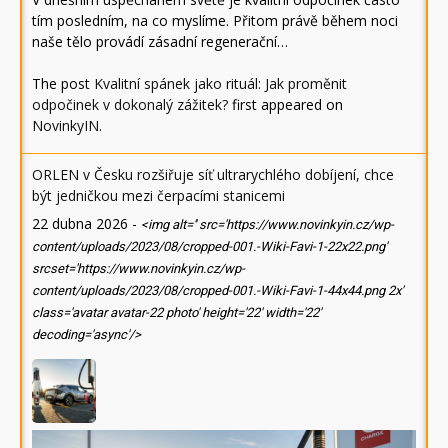
tím posledním, na co myslíme. Přitom právě během noci
naše tělo provádí zásadní regenerační…
The post
Kvalitní spánek jako rituál: Jak proměnit
odpočinek v dokonalý zážitek?
first appeared on
NovinkyIN
.
ORLEN v Česku rozšiřuje síť ultrarychlého dobíjení, chce
být jedničkou mezi čerpacími stanicemi
22 dubna 2026
-
<img alt='' src='https://www.novinkyin.cz/wp-
content/uploads/2023/08/cropped-001.-Wiki-Favi-1-22x22.png'
srcset='https://www.novinkyin.cz/wp-
content/uploads/2023/08/cropped-001.-Wiki-Favi-1-44x44.png 2x'
class='avatar avatar-22 photo' height='22' width='22'
decoding='async'/>