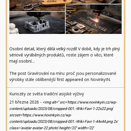
Osobní detail, který dělá velký rozdíl V době, kdy je trh plný
sériově vyráběných produktů, roste zájem o věci, které
mají osobní…
The post
Gravírování na míru: proč jsou personalizované
výrobky stále oblíbenější
first appeared on
NovinkyIN
.
Kuriozity ze světa tradiční asijské výživy
21 března 2026
-
<img alt='' src='https://www.novinkyin.cz/wp-
content/uploads/2023/08/cropped-001.-Wiki-Favi-1-22x22.png'
srcset='https://www.novinkyin.cz/wp-
content/uploads/2023/08/cropped-001.-Wiki-Favi-1-44x44.png 2x'
class='avatar avatar-22 photo' height='22' width='22'