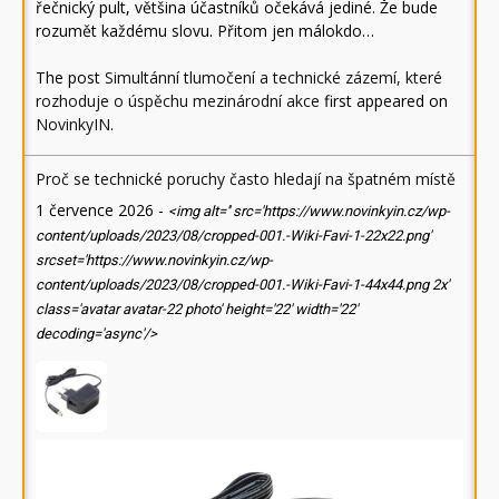
řečnický pult, většina účastníků očekává jediné. Že bude
rozumět každému slovu. Přitom jen málokdo…
The post
Simultánní tlumočení a technické zázemí, které
rozhoduje o úspěchu mezinárodní akce
first appeared on
NovinkyIN
.
Proč se technické poruchy často hledají na špatném místě
1 července 2026
-
<img alt='' src='https://www.novinkyin.cz/wp-
content/uploads/2023/08/cropped-001.-Wiki-Favi-1-22x22.png'
srcset='https://www.novinkyin.cz/wp-
content/uploads/2023/08/cropped-001.-Wiki-Favi-1-44x44.png 2x'
class='avatar avatar-22 photo' height='22' width='22'
decoding='async'/>