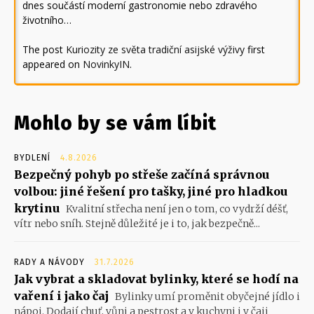
dnes součástí moderní gastronomie nebo zdravého
životního…
The post
Kuriozity ze světa tradiční asijské výživy
first
appeared on
NovinkyIN
.
Mohlo by se vám líbit
BYDLENÍ
4.8.2026
Bezpečný pohyb po střeše začíná správnou
volbou: jiné řešení pro tašky, jiné pro hladkou
krytinu
Kvalitní střecha není jen o tom, co vydrží déšť,
vítr nebo sníh. Stejně důležité je i to, jak bezpečně...
RADY A NÁVODY
31.7.2026
Jak vybrat a skladovat bylinky, které se hodí na
vaření i jako čaj
Bylinky umí proměnit obyčejné jídlo i
nápoj. Dodají chuť, vůni a pestrost a v kuchyni i v čaji