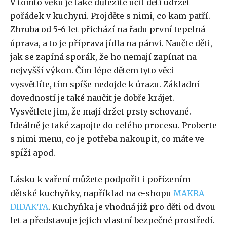
V tomto věku je také důležité učit děti udržet
pořádek v kuchyni. Projděte s nimi, co kam patří.
Zhruba od 5-6 let přichází na řadu první tepelná
úprava, a to je příprava jídla na pánvi. Naučte děti,
jak se zapíná sporák, že ho nemají zapínat na
nejvyšší výkon. Čím lépe dětem tyto věci
vysvětlíte, tím spíše nedojde k úrazu. Základní
dovedností je také naučit je dobře krájet.
Vysvětlete jim, že mají držet prsty schované.
Ideálně je také zapojte do celého procesu. Proberte
s nimi menu, co je potřeba nakoupit, co máte ve
spíži apod.
Lásku k vaření můžete podpořit i pořízením
dětské kuchyňky, například na e-shopu
MAKRA
DIDAKTA
. Kuchyňka je vhodná již pro děti od dvou
let a představuje jejich vlastní bezpečné prostředí.