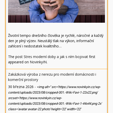
Životní tempo dnešního člověka je rychlé, náročné a každý
den je plný výzev. Neustálý tlak na výkon, informační
zahlcení i nedostatek kvalitního…
The post
Stres moderní doby a jak s ním bojovat
first
appeared on
NovinkyIN
.
Zakázková výroba z nerezu pro moderní domácnosti i
komerční prostory
30 března 2026
-
<img alt='' src='https://www.novinkyin.cz/wp-
content/uploads/2023/08/cropped-001.-Wiki-Favi-1-22x22.png'
srcset='https://www.novinkyin.cz/wp-
content/uploads/2023/08/cropped-001.-Wiki-Favi-1-44x44.png 2x'
class='avatar avatar-22 photo' height='22' width='22'