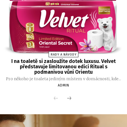
RADY A NÁVODY
I na toaletě si zasloužíte dotek luxusu. Velvet
představuje limitovanou edici Ritual s
podmanivou vůní Orientu
Pro někoho je toaleta jediným místem v domácnosti, kde...
ADMIN