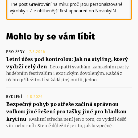
The post
Gravírování na míru: proč jsou personalizované
výrobky stále oblíbenější
first appeared on
NovinkyIN
.
Mohlo by se vám líbit
PRO ŽENY
7.8.2026
Letní účes pod kontrolou: Jak na styling, který
vydrží celý den
Léto patří svatbám, zahradním party,
hudebním festivalům i exotickým dovoleným. Každá z
těchto příležitostí si žádá jiný outfit, jedno...
BYDLENÍ
4.8.2026
Bezpečný pohyb po střeše začíná správnou
volbou: jiné řešení pro tašky, jiné pro hladkou
krytinu
Kvalitní střecha není jen o tom, co vydrží déšť,
vítr nebo sníh. Stejně důležité je i to, jak bezpečně...