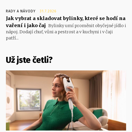
RADY A NÁVODY
31.7.2026
Jak vybrat a skladovat bylinky, které se hodí na
vaření i jako čaj
Bylinky umí proměnit obyčejné jídlo i
nápoj. Dodají chuť, vůni a pestrost a v kuchyni i v čaji
patří...
Už jste četli?