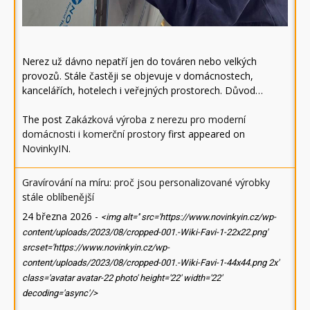
Nerez už dávno nepatří jen do továren nebo velkých
provozů. Stále častěji se objevuje v domácnostech,
kancelářích, hotelech i veřejných prostorech. Důvod…
The post
Zakázková výroba z nerezu pro moderní
domácnosti i komerční prostory
first appeared on
NovinkyIN
.
Gravírování na míru: proč jsou personalizované výrobky
stále oblíbenější
24 března 2026
-
<img alt='' src='https://www.novinkyin.cz/wp-
content/uploads/2023/08/cropped-001.-Wiki-Favi-1-22x22.png'
srcset='https://www.novinkyin.cz/wp-
content/uploads/2023/08/cropped-001.-Wiki-Favi-1-44x44.png 2x'
class='avatar avatar-22 photo' height='22' width='22'
decoding='async'/>