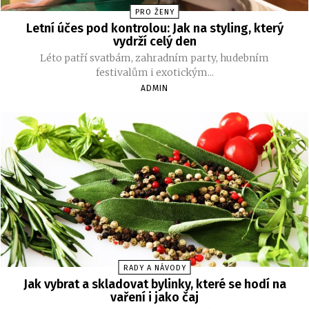
PRO ŽENY
Letní účes pod kontrolou: Jak na styling, který
vydrží celý den
Léto patří svatbám, zahradním party, hudebním
festivalům i exotickým...
ADMIN
RADY A NÁVODY
Jak vybrat a skladovat bylinky, které se hodí na
vaření i jako čaj