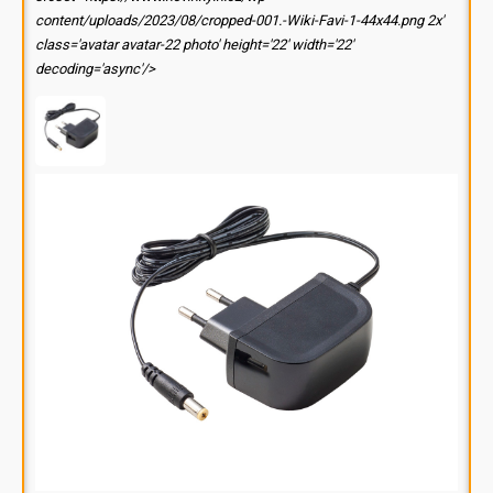
content/uploads/2023/08/cropped-001.-Wiki-Favi-1-44x44.png 2x'
class='avatar avatar-22 photo' height='22' width='22'
decoding='async'/>