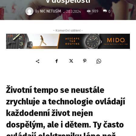
v dospělosti
-
By
NIC NETUŠÍM
989
20.3.2024
0
- Komerční sdělení -
Životní tempo se neustále
zrychluje a technologie ovládají
každodenní život nejen
dospělým, ale i dětem. Ty často