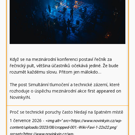
Když se na mezinárodní konferenci postaví řečník za
řečnický pult, většina účastníků očekává jediné. Že bude
rozumět každému slovu. Přitom jen málokdo…
The post
Simultánní tlumočení a technické zázemí, které
rozhoduje o úspěchu mezinárodní akce
first appeared on
NovinkyIN
.
Proč se technické poruchy často hledají na špatném místě
1 července 2026
-
<img alt='' src='https://www.novinkyin.cz/wp-
content/uploads/2023/08/cropped-001.-Wiki-Favi-1-22x22.png'
srcset='https://www.novinkyin.cz/wp-