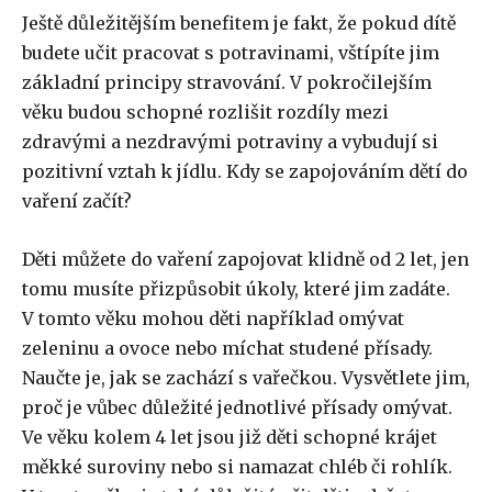
Ještě důležitějším benefitem je fakt, že pokud dítě
budete učit pracovat s potravinami, vštípíte jim
základní principy stravování. V pokročilejším
věku budou schopné rozlišit rozdíly mezi
zdravými a nezdravými potraviny a vybudují si
pozitivní vztah k jídlu. Kdy se zapojováním dětí do
vaření začít?
Děti můžete do vaření zapojovat klidně od 2 let, jen
tomu musíte přizpůsobit úkoly, které jim zadáte.
V tomto věku mohou děti například omývat
zeleninu a ovoce nebo míchat studené přísady.
Naučte je, jak se zachází s vařečkou. Vysvětlete jim,
proč je vůbec důležité jednotlivé přísady omývat.
Ve věku kolem 4 let jsou již děti schopné krájet
měkké suroviny nebo si namazat chléb či rohlík.