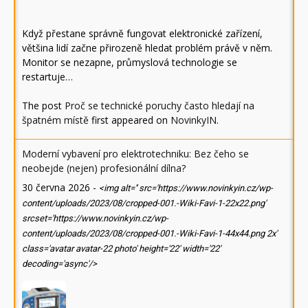
Když přestane správně fungovat elektronické zařízení,
většina lidí začne přirozeně hledat problém právě v něm.
Monitor se nezapne, průmyslová technologie se
restartuje…
The post
Proč se technické poruchy často hledají na
špatném místě
first appeared on
NovinkyIN
.
Moderní vybavení pro elektrotechniku: Bez čeho se
neobejde (nejen) profesionální dílna?
30 června 2026
-
<img alt='' src='https://www.novinkyin.cz/wp-
content/uploads/2023/08/cropped-001.-Wiki-Favi-1-22x22.png'
srcset='https://www.novinkyin.cz/wp-
content/uploads/2023/08/cropped-001.-Wiki-Favi-1-44x44.png 2x'
class='avatar avatar-22 photo' height='22' width='22'
decoding='async'/>