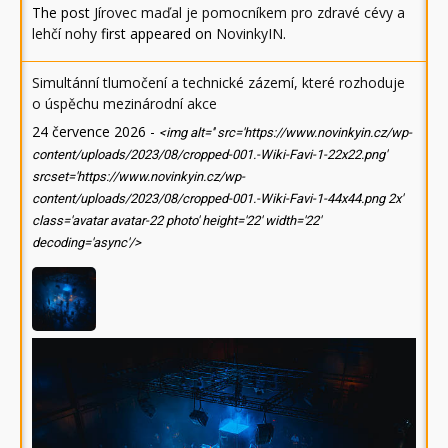
The post
Jírovec maďal je pomocníkem pro zdravé cévy a
lehčí nohy
first appeared on
NovinkyIN
.
Simultánní tlumočení a technické zázemí, které rozhoduje
o úspěchu mezinárodní akce
24 července 2026
-
<img alt='' src='https://www.novinkyin.cz/wp-
content/uploads/2023/08/cropped-001.-Wiki-Favi-1-22x22.png'
srcset='https://www.novinkyin.cz/wp-
content/uploads/2023/08/cropped-001.-Wiki-Favi-1-44x44.png 2x'
class='avatar avatar-22 photo' height='22' width='22'
decoding='async'/>