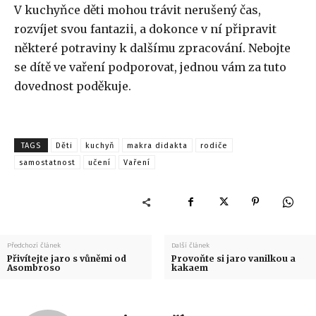
V kuchyňce děti mohou trávit nerušený čas,
rozvíjet svou fantazii, a dokonce v ní připravit
některé potraviny k dalšímu zpracování. Nebojte
se dítě ve vaření podporovat, jednou vám za tuto
dovednost poděkuje.
TAGS
Děti
kuchyň
makra didakta
rodiče
samostatnost
učení
Vaření
Předchozí článek
Další článek
Přivítejte jaro s vůněmi od
Provoňte si jaro vanilkou a
Asombroso
kakaem