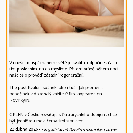
V dnešním uspěchaném světě je kvalitní odpočinek často
tím posledním, na co myslíme. Přitom právě během noci
naše tělo provádí zásadní regenerační…
The post
Kvalitní spánek jako rituál: Jak proměnit
odpočinek v dokonalý zážitek?
first appeared on
NovinkyIN
.
ORLEN v Česku rozšiřuje síť ultrarychlého dobíjení, chce
být jedničkou mezi čerpacími stanicemi
22 dubna 2026
-
<img alt='' src='https://www.novinkyin.cz/wp-