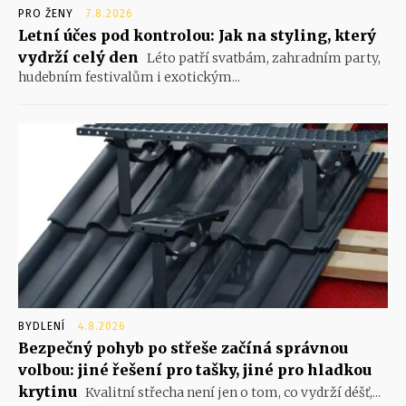
PRO ŽENY
7.8.2026
Letní účes pod kontrolou: Jak na styling, který
vydrží celý den
Léto patří svatbám, zahradním party,
hudebním festivalům i exotickým...
BYDLENÍ
4.8.2026
Bezpečný pohyb po střeše začíná správnou
volbou: jiné řešení pro tašky, jiné pro hladkou
krytinu
Kvalitní střecha není jen o tom, co vydrží déšť,...