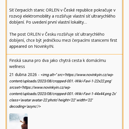
Síť čerpacích stanic ORLEN v České republice pokračuje v
rozvoji elektromobility a rozšiřuje vlastní síť ultrarychlého
dobíjení. Po uvedení první vlastní lokality…
The post
ORLEN v Česku rozšiřuje síť ultrarychlého
dobíjení, chce být jedničkou mezi čerpacími stanicemi
first
appeared on
NovinkyIN
.
Finská sauna pro dva jako chytrá cesta k domácímu
wellness
21 dubna 2026
-
<img alt='' src='https://www.novinkyin.cz/wp-
content/uploads/2023/08/cropped-001.-Wiki-Favi-1-22x22.png'
srcset='https://www.novinkyin.cz/wp-
content/uploads/2023/08/cropped-001.-Wiki-Favi-1-44x44.png 2x'
class='avatar avatar-22 photo' height='22' width='22'
decoding='async'/>