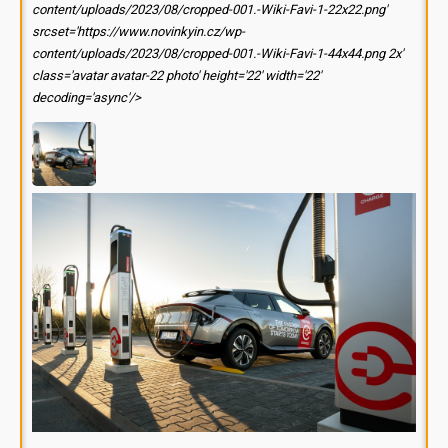
content/uploads/2023/08/cropped-001.-Wiki-Favi-1-22x22.png'
srcset='https://www.novinkyin.cz/wp-
content/uploads/2023/08/cropped-001.-Wiki-Favi-1-44x44.png 2x'
class='avatar avatar-22 photo' height='22' width='22'
decoding='async'/>