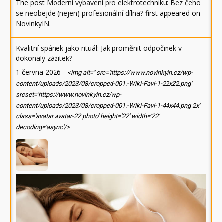
The post
Moderní vybavení pro elektrotechniku: Bez čeho
se neobejde (nejen) profesionální dílna?
first appeared on
NovinkyIN
.
Kvalitní spánek jako rituál: Jak proměnit odpočinek v
dokonalý zážitek?
1 června 2026
-
<img alt='' src='https://www.novinkyin.cz/wp-
content/uploads/2023/08/cropped-001.-Wiki-Favi-1-22x22.png'
srcset='https://www.novinkyin.cz/wp-
content/uploads/2023/08/cropped-001.-Wiki-Favi-1-44x44.png 2x'
class='avatar avatar-22 photo' height='22' width='22'
decoding='async'/>