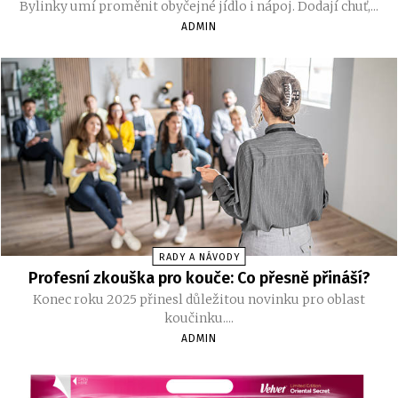
Bylinky umí proměnit obyčejné jídlo i nápoj. Dodají chuť,...
ADMIN
RADY A NÁVODY
Profesní zkouška pro kouče: Co přesně přináší?
Konec roku 2025 přinesl důležitou novinku pro oblast
koučinku....
ADMIN