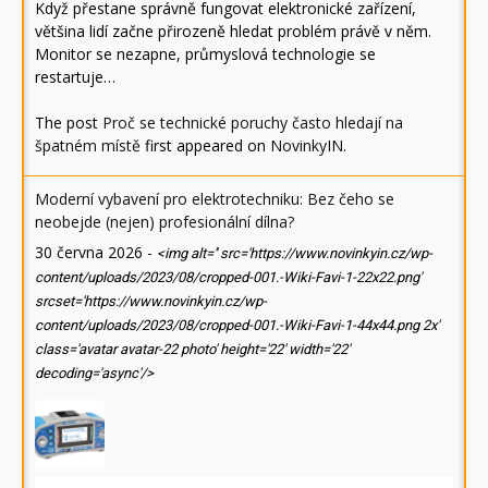
Když přestane správně fungovat elektronické zařízení,
většina lidí začne přirozeně hledat problém právě v něm.
Monitor se nezapne, průmyslová technologie se
restartuje…
The post
Proč se technické poruchy často hledají na
špatném místě
first appeared on
NovinkyIN
.
Moderní vybavení pro elektrotechniku: Bez čeho se
neobejde (nejen) profesionální dílna?
30 června 2026
-
<img alt='' src='https://www.novinkyin.cz/wp-
content/uploads/2023/08/cropped-001.-Wiki-Favi-1-22x22.png'
srcset='https://www.novinkyin.cz/wp-
content/uploads/2023/08/cropped-001.-Wiki-Favi-1-44x44.png 2x'
class='avatar avatar-22 photo' height='22' width='22'
decoding='async'/>