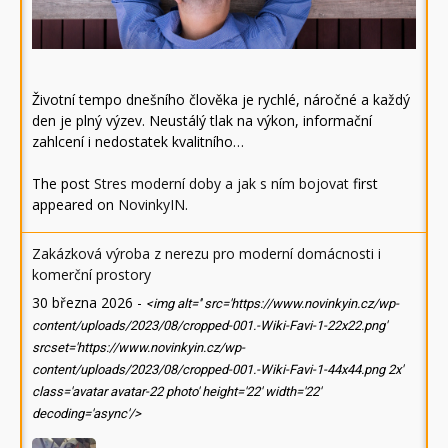
Životní tempo dnešního člověka je rychlé, náročné a každý
den je plný výzev. Neustálý tlak na výkon, informační
zahlcení i nedostatek kvalitního…
The post
Stres moderní doby a jak s ním bojovat
first
appeared on
NovinkyIN
.
Zakázková výroba z nerezu pro moderní domácnosti i
komerční prostory
30 března 2026
-
<img alt='' src='https://www.novinkyin.cz/wp-
content/uploads/2023/08/cropped-001.-Wiki-Favi-1-22x22.png'
srcset='https://www.novinkyin.cz/wp-
content/uploads/2023/08/cropped-001.-Wiki-Favi-1-44x44.png 2x'
class='avatar avatar-22 photo' height='22' width='22'
decoding='async'/>