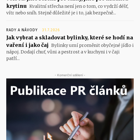
krytinu
Kvalitní střecha není jen o tom, co vydrží déšť,
vítr nebo sníh. Stejně důležité je i to, jak bezpečně...
RADY A NÁVODY
31.7.2026
Jak vybrat a skladovat bylinky, které se hodí na
vaření i jako čaj
Bylinky umí proměnit obyčejné jídlo i
nápoj. Dodají chuť, vůni a pestrost a v kuchyni i v čaji
patří...
- Komerční sdělení -