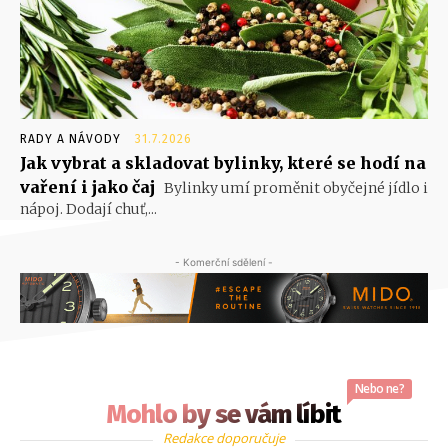
RADY A NÁVODY
31.7.2026
Jak vybrat a skladovat bylinky, které se hodí na
vaření i jako čaj
Bylinky umí proměnit obyčejné jídlo i
nápoj. Dodají chuť,...
- Komerční sdělení -
Nebo ne?
Mohlo by se vám líbit
Redakce doporučuje