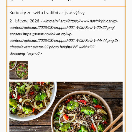
Kuriozity ze světa tradiční asijské výživy
21 března 2026
-
<img alt='' src='https://www.novinkyin.cz/wp-
content/uploads/2023/08/cropped-001.-Wiki-Favi-1-22x22.png'
srcset='https://www.novinkyin.cz/wp-
content/uploads/2023/08/cropped-001.-Wiki-Favi-1-44x44.png 2x'
class='avatar avatar-22 photo' height='22' width='22'
decoding='async'/>