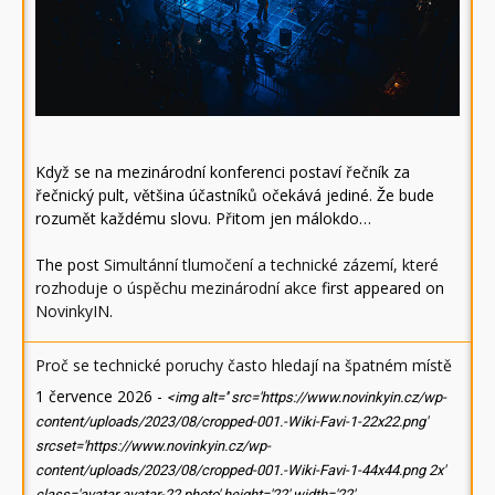
Když se na mezinárodní konferenci postaví řečník za
řečnický pult, většina účastníků očekává jediné. Že bude
rozumět každému slovu. Přitom jen málokdo…
The post
Simultánní tlumočení a technické zázemí, které
rozhoduje o úspěchu mezinárodní akce
first appeared on
NovinkyIN
.
Proč se technické poruchy často hledají na špatném místě
1 července 2026
-
<img alt='' src='https://www.novinkyin.cz/wp-
content/uploads/2023/08/cropped-001.-Wiki-Favi-1-22x22.png'
srcset='https://www.novinkyin.cz/wp-
content/uploads/2023/08/cropped-001.-Wiki-Favi-1-44x44.png 2x'
class='avatar avatar-22 photo' height='22' width='22'