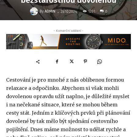
bezstarostnou dovolenou
-
By
ADMIN
1201
28.10.2024
0
- Komerční sdělení -
Cestování je pro mnohé z nás oblíbenou formou
relaxace a odpočinku. Abychom si však mohli
dovolenou opravdu užít naplno, je důležité myslet
i na nečekané situace, které se mohou během
cesty stát. Jedním z klíčových prvků při plánování
dovolené by tak mělo být sjednání cestovního
pojištění. Dnes máme možnost to udělat rychle a