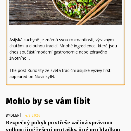
Asijská kuchyně je známá svou rozmanitostí, výraznými
chutěmi a dlouhou tradicí. Mnohé ingredience, které jsou
dnes součástí moderní gastronomie nebo zdravého
životního…
The post
Kuriozity ze světa tradiční asijské výživy
first
appeared on
NovinkyIN
.
Mohlo by se vám líbit
BYDLENÍ
4.8.2026
Bezpečný pohyb po střeše začíná správnou
volbou: jiné řešení pro tašky, jiné pro hladkou