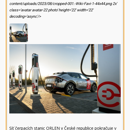
content/uploads/2023/08/cropped-001.-Wiki-Favi-1-44x44.png 2x'
class='avatar avatar-22 photo' height='22' width='22'
decoding='async'/>
Síť čerpacích stanic ORLEN v České republice pokračuje v