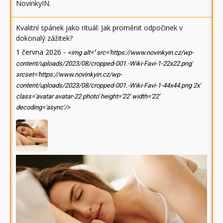
NovinkyIN
.
Kvalitní spánek jako rituál: Jak proměnit odpočinek v
dokonalý zážitek?
1 června 2026
-
<img alt='' src='https://www.novinkyin.cz/wp-
content/uploads/2023/08/cropped-001.-Wiki-Favi-1-22x22.png'
srcset='https://www.novinkyin.cz/wp-
content/uploads/2023/08/cropped-001.-Wiki-Favi-1-44x44.png 2x'
class='avatar avatar-22 photo' height='22' width='22'
decoding='async'/>