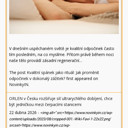
V dnešním uspěchaném světě je kvalitní odpočinek často
tím posledním, na co myslíme. Přitom právě během noci
naše tělo provádí zásadní regenerační…
The post
Kvalitní spánek jako rituál: Jak proměnit
odpočinek v dokonalý zážitek?
first appeared on
NovinkyIN
.
ORLEN v Česku rozšiřuje síť ultrarychlého dobíjení, chce
být jedničkou mezi čerpacími stanicemi
22 dubna 2026
-
<img alt='' src='https://www.novinkyin.cz/wp-
content/uploads/2023/08/cropped-001.-Wiki-Favi-1-22x22.png'
srcset='https://www.novinkyin.cz/wp-