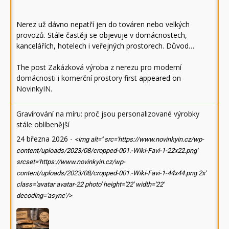
Nerez už dávno nepatří jen do továren nebo velkých
provozů. Stále častěji se objevuje v domácnostech,
kancelářích, hotelech i veřejných prostorech. Důvod…
The post
Zakázková výroba z nerezu pro moderní
domácnosti i komerční prostory
first appeared on
NovinkyIN
.
Gravírování na míru: proč jsou personalizované výrobky
stále oblíbenější
24 března 2026
-
<img alt='' src='https://www.novinkyin.cz/wp-
content/uploads/2023/08/cropped-001.-Wiki-Favi-1-22x22.png'
srcset='https://www.novinkyin.cz/wp-
content/uploads/2023/08/cropped-001.-Wiki-Favi-1-44x44.png 2x'
class='avatar avatar-22 photo' height='22' width='22'
decoding='async'/>