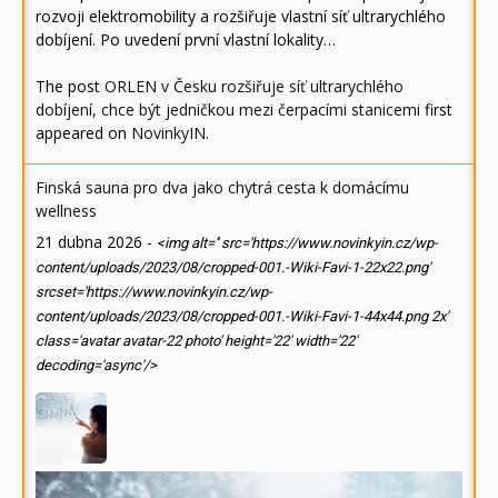
rozvoji elektromobility a rozšiřuje vlastní síť ultrarychlého
dobíjení. Po uvedení první vlastní lokality…
The post
ORLEN v Česku rozšiřuje síť ultrarychlého
dobíjení, chce být jedničkou mezi čerpacími stanicemi
first
appeared on
NovinkyIN
.
Finská sauna pro dva jako chytrá cesta k domácímu
wellness
21 dubna 2026
-
<img alt='' src='https://www.novinkyin.cz/wp-
content/uploads/2023/08/cropped-001.-Wiki-Favi-1-22x22.png'
srcset='https://www.novinkyin.cz/wp-
content/uploads/2023/08/cropped-001.-Wiki-Favi-1-44x44.png 2x'
class='avatar avatar-22 photo' height='22' width='22'
decoding='async'/>