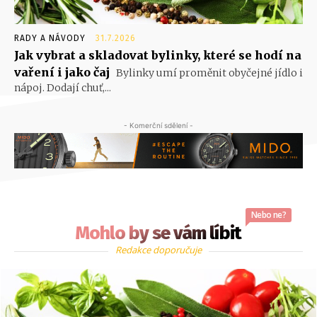
RADY A NÁVODY
31.7.2026
Jak vybrat a skladovat bylinky, které se hodí na
vaření i jako čaj
Bylinky umí proměnit obyčejné jídlo i
nápoj. Dodají chuť,...
- Komerční sdělení -
Nebo ne?
Mohlo by se vám líbit
Redakce doporučuje