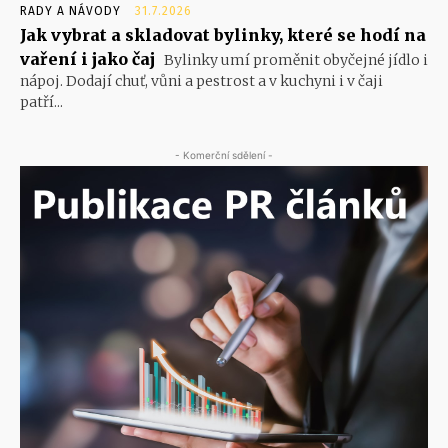
RADY A NÁVODY
31.7.2026
Jak vybrat a skladovat bylinky, které se hodí na
vaření i jako čaj
Bylinky umí proměnit obyčejné jídlo i
nápoj. Dodají chuť, vůni a pestrost a v kuchyni i v čaji
patří...
- Komerční sdělení -