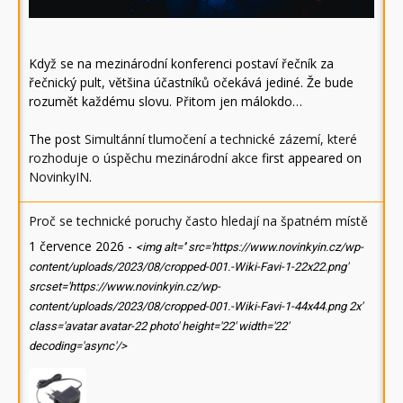
Když se na mezinárodní konferenci postaví řečník za
řečnický pult, většina účastníků očekává jediné. Že bude
rozumět každému slovu. Přitom jen málokdo…
The post
Simultánní tlumočení a technické zázemí, které
rozhoduje o úspěchu mezinárodní akce
first appeared on
NovinkyIN
.
Proč se technické poruchy často hledají na špatném místě
1 července 2026
-
<img alt='' src='https://www.novinkyin.cz/wp-
content/uploads/2023/08/cropped-001.-Wiki-Favi-1-22x22.png'
srcset='https://www.novinkyin.cz/wp-
content/uploads/2023/08/cropped-001.-Wiki-Favi-1-44x44.png 2x'
class='avatar avatar-22 photo' height='22' width='22'
decoding='async'/>