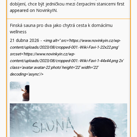
dobíjení, chce být jedničkou mezi čerpacími stanicemi
first
appeared on
NovinkyIN
.
Finská sauna pro dva jako chytrá cesta k domácímu
wellness
21 dubna 2026
-
<img alt='' src='https://www.novinkyin.cz/wp-
content/uploads/2023/08/cropped-001.-Wiki-Favi-1-22x22.png'
srcset='https://www.novinkyin.cz/wp-
content/uploads/2023/08/cropped-001.-Wiki-Favi-1-44x44.png 2x'
class='avatar avatar-22 photo' height='22' width='22'
decoding='async'/>