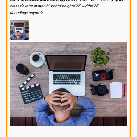
class='avatar avatar-22 photo' height='22' width='22'
decoding='async'/>