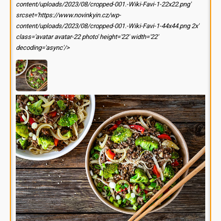
content/uploads/2023/08/cropped-001.-Wiki-Favi-1-22x22.png'
srcset='https://www.novinkyin.cz/wp-
content/uploads/2023/08/cropped-001.-Wiki-Favi-1-44x44.png 2x'
class='avatar avatar-22 photo' height='22' width='22'
decoding='async'/>