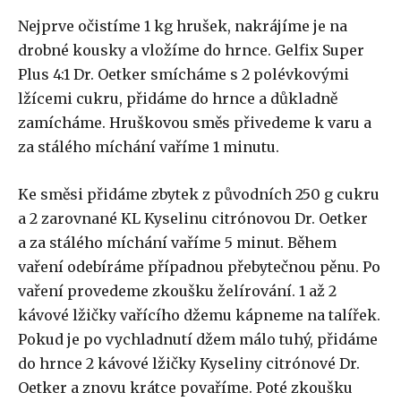
Nejprve očistíme 1 kg hrušek, nakrájíme je na
drobné kousky a vložíme do hrnce. Gelfix Super
Plus 4:1 Dr. Oetker smícháme s 2 polévkovými
lžícemi cukru, přidáme do hrnce a důkladně
zamícháme. Hruškovou směs přivedeme k varu a
za stálého míchání vaříme 1 minutu.
Ke směsi přidáme zbytek z původních 250 g cukru
a 2 zarovnané KL Kyselinu citrónovou Dr. Oetker
a za stálého míchání vaříme 5 minut. Během
vaření odebíráme případnou přebytečnou pěnu. Po
vaření provedeme zkoušku želírování. 1 až 2
kávové lžičky vařícího džemu kápneme na talířek.
Pokud je po vychladnutí džem málo tuhý, přidáme
do hrnce 2 kávové lžičky Kyseliny citrónové Dr.
Oetker a znovu krátce povaříme. Poté zkoušku