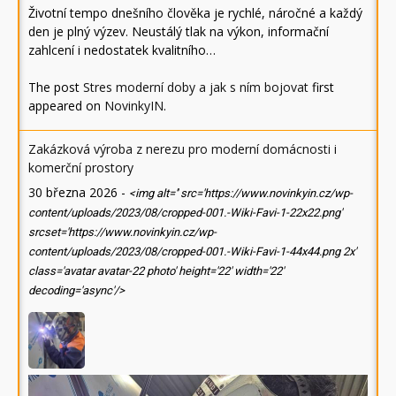
Životní tempo dnešního člověka je rychlé, náročné a každý
den je plný výzev. Neustálý tlak na výkon, informační
zahlcení i nedostatek kvalitního…
The post
Stres moderní doby a jak s ním bojovat
first
appeared on
NovinkyIN
.
Zakázková výroba z nerezu pro moderní domácnosti i
komerční prostory
30 března 2026
-
<img alt='' src='https://www.novinkyin.cz/wp-
content/uploads/2023/08/cropped-001.-Wiki-Favi-1-22x22.png'
srcset='https://www.novinkyin.cz/wp-
content/uploads/2023/08/cropped-001.-Wiki-Favi-1-44x44.png 2x'
class='avatar avatar-22 photo' height='22' width='22'
decoding='async'/>