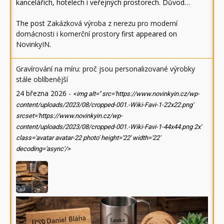
kancelářích, hotelech i veřejných prostorech. Důvod…
The post
Zakázková výroba z nerezu pro moderní
domácnosti i komerční prostory
first appeared on
NovinkyIN
.
Gravírování na míru: proč jsou personalizované výrobky
stále oblíbenější
24 března 2026
-
<img alt='' src='https://www.novinkyin.cz/wp-
content/uploads/2023/08/cropped-001.-Wiki-Favi-1-22x22.png'
srcset='https://www.novinkyin.cz/wp-
content/uploads/2023/08/cropped-001.-Wiki-Favi-1-44x44.png 2x'
class='avatar avatar-22 photo' height='22' width='22'
decoding='async'/>