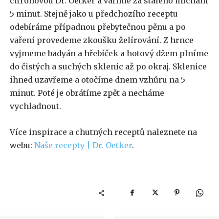
citrónovou Dr. Oetker a vaříme za stálého míchání
5 minut. Stejně jako u předchozího receptu
odebíráme případnou přebytečnou pěnu a po
vaření provedeme zkoušku želírování. Z hrnce
vyjmeme badyán a hřebíček a hotový džem plníme
do čistých a suchých sklenic až po okraj. Sklenice
ihned uzavřeme a otočíme dnem vzhůru na 5
minut. Poté je obrátíme zpět a necháme
vychladnout.
Více inspirace a chutných receptů naleznete na
webu:
Naše recepty | Dr. Oetker
.