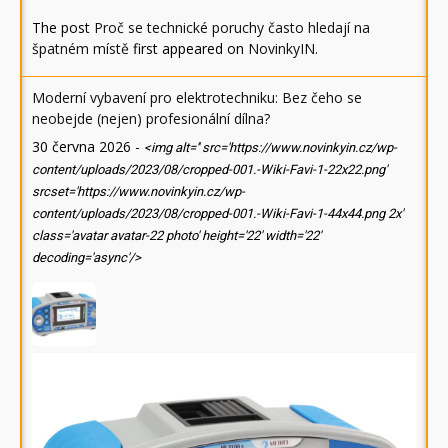
The post
Proč se technické poruchy často hledají na
špatném místě
first appeared on
NovinkyIN
.
Moderní vybavení pro elektrotechniku: Bez čeho se
neobejde (nejen) profesionální dílna?
30 června 2026
-
<img alt='' src='https://www.novinkyin.cz/wp-
content/uploads/2023/08/cropped-001.-Wiki-Favi-1-22x22.png'
srcset='https://www.novinkyin.cz/wp-
content/uploads/2023/08/cropped-001.-Wiki-Favi-1-44x44.png 2x'
class='avatar avatar-22 photo' height='22' width='22'
decoding='async'/>