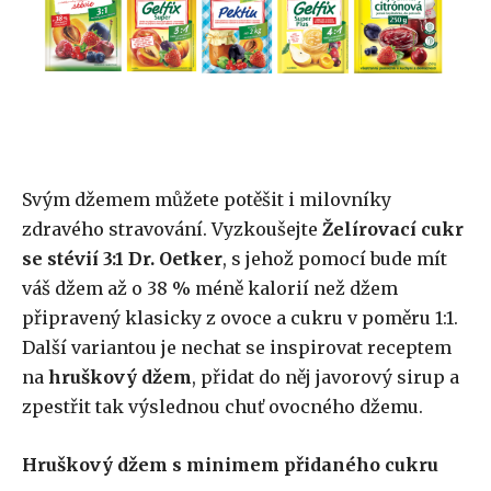
Svým džemem můžete potěšit i milovníky
zdravého stravování. Vyzkoušejte
Želírovací cukr
se stévií 3:1 Dr. Oetker
, s jehož pomocí bude mít
váš džem až o 38 % méně kalorií než džem
připravený klasicky z ovoce a cukru v poměru 1:1.
Další variantou je nechat se inspirovat receptem
na
hruškový džem
, přidat do něj javorový sirup a
zpestřit tak výslednou chuť ovocného džemu.
Hruškový džem s minimem přidaného cukru