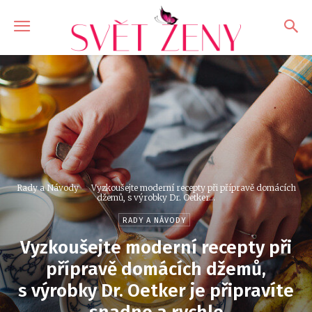
Rady a Návody
Vyzkoušejte moderní recepty při přípravě domácích
džemů, s výrobky Dr. Oetker...
RADY A NÁVODY
Vyzkoušejte moderní recepty při
přípravě domácích džemů,
s výrobky Dr. Oetker je připravíte