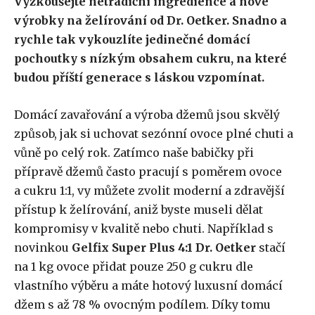
Vyzkoušejte netradiční ingredience a nové
výrobky na želírování od Dr. Oetker. Snadno a
rychle tak vykouzlíte jedinečné domácí
pochoutky s nízkým obsahem cukru, na které
budou příští generace s láskou vzpomínat.
Domácí zavařování a výroba džemů jsou skvělý
způsob, jak si uchovat sezónní ovoce plné chuti a
vůně po celý rok. Zatímco naše babičky při
přípravě džemů často pracují s poměrem ovoce
a cukru 1:1, vy můžete zvolit moderní a zdravější
přístup k želírování, aniž byste museli dělat
kompromisy v kvalitě nebo chuti. Například s
novinkou
Gelfix Super Plus 4:1 Dr. Oetker
stačí
na 1 kg ovoce přidat pouze 250 g cukru dle
vlastního výběru a máte hotový luxusní domácí
džem s až 78 % ovocným podílem. Díky tomu