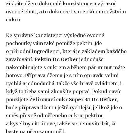
získáte džem dokonalé konzistence a výrazné
ovocné chuti, a to dokonce i s menším množstvím
cukru.
Ke správné konzistenci výsledné ovocné
pochoutky vám také pomůže pektin. Jde
o přírodní ingredienci, která je základem každého
zavařování.
Pektin
Dr. Oetker
jednoduše
nakombinujete s cukrem a během pár minut máte
hotovo. Příprava džemu je s ním opravdu velmi
rychlá a jednoduchá, takže vše hravě zvládnete, i
když to třeba sami zkoušíte poprvé. Pokud navíc
použijete
Želírovací cukr Super 3:1 Dr. Oetker
,
bude příprava džemu ještě rychlejší, jelikož jde o
směs přesně odměřeného cukru, pektinu
a kyseliny citrónové, takže se nemusíte bát, že
byste na něco zapomněli.