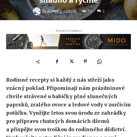
snadno a rychle
-
By
ADMIN
712
9.6.2025
0
- Komerční sdělení -
Rodinné recepty si každý z nás střeží jako
vzácný poklad. Připomínají nám prázdninové
chvíle strávené u babičky plné slunečných
paprsků, zralého ovoce a ledové vody v zurčícím
potůčku. Využijte letos svou úrodu ze zahrádky
pro přípravu chutných domácích džemů
a přispějte svou troškou do rodinného dědictví.