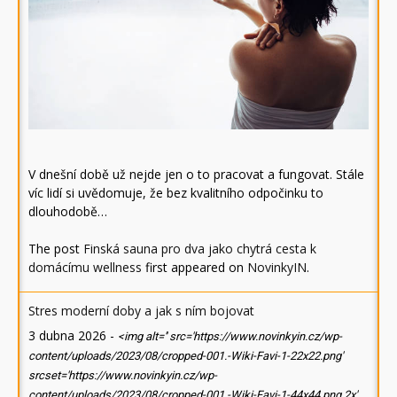
V dnešní době už nejde jen o to pracovat a fungovat. Stále
víc lidí si uvědomuje, že bez kvalitního odpočinku to
dlouhodobě…
The post
Finská sauna pro dva jako chytrá cesta k
domácímu wellness
first appeared on
NovinkyIN
.
Stres moderní doby a jak s ním bojovat
3 dubna 2026
-
<img alt='' src='https://www.novinkyin.cz/wp-
content/uploads/2023/08/cropped-001.-Wiki-Favi-1-22x22.png'
srcset='https://www.novinkyin.cz/wp-
content/uploads/2023/08/cropped-001.-Wiki-Favi-1-44x44.png 2x'