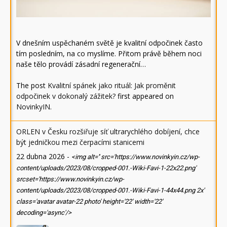
V dnešním uspěchaném světě je kvalitní odpočinek často
tím posledním, na co myslíme. Přitom právě během noci
naše tělo provádí zásadní regenerační…
The post
Kvalitní spánek jako rituál: Jak proměnit
odpočinek v dokonalý zážitek?
first appeared on
NovinkyIN
.
ORLEN v Česku rozšiřuje síť ultrarychlého dobíjení, chce
být jedničkou mezi čerpacími stanicemi
22 dubna 2026
-
<img alt='' src='https://www.novinkyin.cz/wp-
content/uploads/2023/08/cropped-001.-Wiki-Favi-1-22x22.png'
srcset='https://www.novinkyin.cz/wp-
content/uploads/2023/08/cropped-001.-Wiki-Favi-1-44x44.png 2x'
class='avatar avatar-22 photo' height='22' width='22'
decoding='async'/>