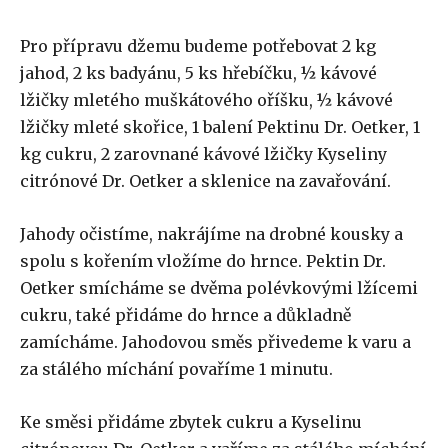
Pro přípravu džemu budeme potřebovat 2 kg
jahod, 2 ks badyánu, 5 ks hřebíčku, ½ kávové
lžičky mletého muškátového oříšku, ½ kávové
lžičky mleté skořice, 1 balení Pektinu Dr. Oetker, 1
kg cukru, 2 zarovnané kávové lžičky Kyseliny
citrónové Dr. Oetker a sklenice na zavařování.
Jahody očistíme, nakrájíme na drobné kousky a
spolu s kořením vložíme do hrnce. Pektin Dr.
Oetker smícháme se dvěma polévkovými lžícemi
cukru, také přidáme do hrnce a důkladně
zamícháme. Jahodovou směs přivedeme k varu a
za stálého míchání povaříme 1 minutu.
Ke směsi přidáme zbytek cukru a Kyselinu