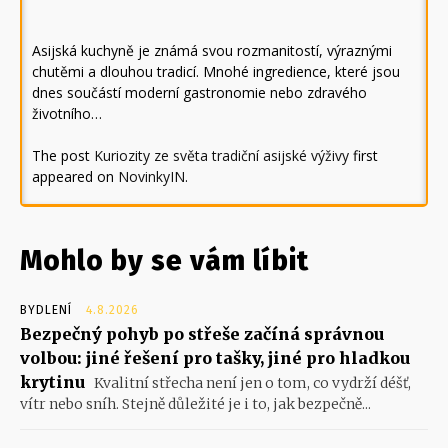
Asijská kuchyně je známá svou rozmanitostí, výraznými
chutěmi a dlouhou tradicí. Mnohé ingredience, které jsou
dnes součástí moderní gastronomie nebo zdravého
životního…
The post
Kuriozity ze světa tradiční asijské výživy
first
appeared on
NovinkyIN
.
Mohlo by se vám líbit
BYDLENÍ
4.8.2026
Bezpečný pohyb po střeše začíná správnou
volbou: jiné řešení pro tašky, jiné pro hladkou
krytinu
Kvalitní střecha není jen o tom, co vydrží déšť,
vítr nebo sníh. Stejně důležité je i to, jak bezpečně...