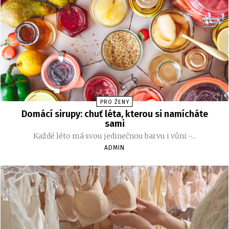
PRO ŽENY
Domácí sirupy: chuť léta, kterou si namícháte
sami
Každé léto má svou jedinečnou barvu i vůni -...
ADMIN