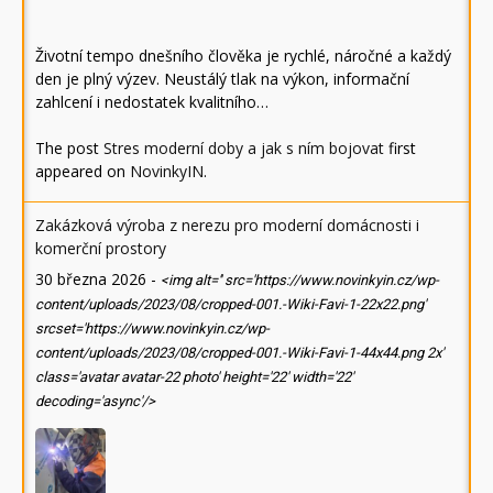
Životní tempo dnešního člověka je rychlé, náročné a každý
den je plný výzev. Neustálý tlak na výkon, informační
zahlcení i nedostatek kvalitního…
The post
Stres moderní doby a jak s ním bojovat
first
appeared on
NovinkyIN
.
Zakázková výroba z nerezu pro moderní domácnosti i
komerční prostory
30 března 2026
-
<img alt='' src='https://www.novinkyin.cz/wp-
content/uploads/2023/08/cropped-001.-Wiki-Favi-1-22x22.png'
srcset='https://www.novinkyin.cz/wp-
content/uploads/2023/08/cropped-001.-Wiki-Favi-1-44x44.png 2x'
class='avatar avatar-22 photo' height='22' width='22'
decoding='async'/>