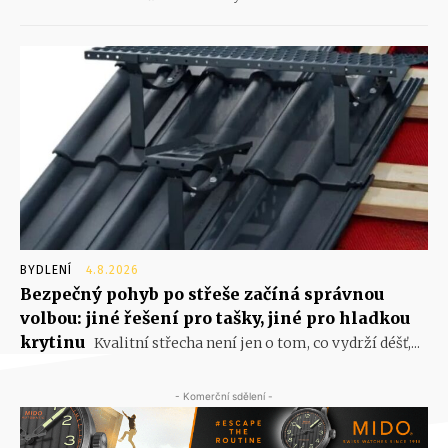
BYDLENÍ
4.8.2026
Bezpečný pohyb po střeše začíná správnou
volbou: jiné řešení pro tašky, jiné pro hladkou
krytinu
Kvalitní střecha není jen o tom, co vydrží déšť,...
- Komerční sdělení -