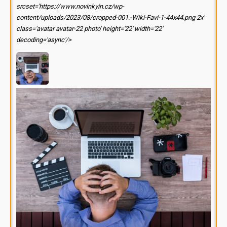
srcset='https://www.novinkyin.cz/wp-
content/uploads/2023/08/cropped-001.-Wiki-Favi-1-44x44.png 2x'
class='avatar avatar-22 photo' height='22' width='22'
decoding='async'/>