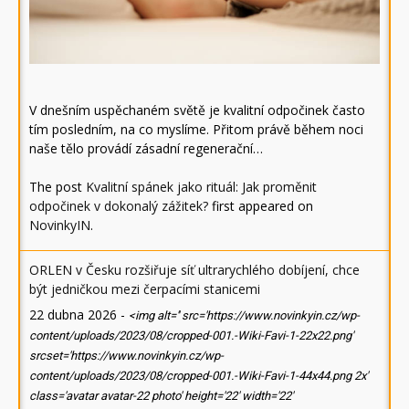
V dnešním uspěchaném světě je kvalitní odpočinek často
tím posledním, na co myslíme. Přitom právě během noci
naše tělo provádí zásadní regenerační…
The post
Kvalitní spánek jako rituál: Jak proměnit
odpočinek v dokonalý zážitek?
first appeared on
NovinkyIN
.
ORLEN v Česku rozšiřuje síť ultrarychlého dobíjení, chce
být jedničkou mezi čerpacími stanicemi
22 dubna 2026
-
<img alt='' src='https://www.novinkyin.cz/wp-
content/uploads/2023/08/cropped-001.-Wiki-Favi-1-22x22.png'
srcset='https://www.novinkyin.cz/wp-
content/uploads/2023/08/cropped-001.-Wiki-Favi-1-44x44.png 2x'
class='avatar avatar-22 photo' height='22' width='22'