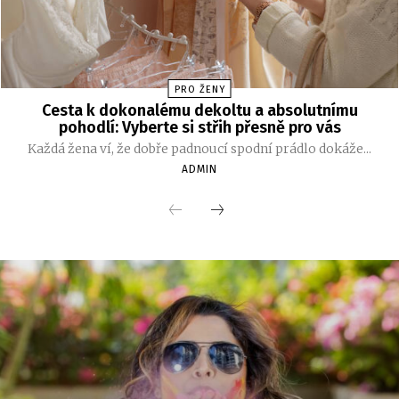
PRO ŽENY
Cesta k dokonalému dekoltu a absolutnímu
pohodlí: Vyberte si střih přesně pro vás
Každá žena ví, že dobře padnoucí spodní prádlo dokáže...
ADMIN