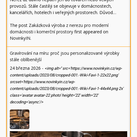
provozů. Stále častěji se objevuje v domácnostech,
kancelářích, hotelech i veřejných prostorech. Důvod…
The post
Zakázková výroba z nerezu pro moderní
domácnosti i komerční prostory
first appeared on
NovinkyIN
.
Gravírování na míru: proč jsou personalizované výrobky
stále oblíbenější
24 března 2026
-
<img alt='' src='https://www.novinkyin.cz/wp-
content/uploads/2023/08/cropped-001.-Wiki-Favi-1-22x22.png'
srcset='https://www.novinkyin.cz/wp-
content/uploads/2023/08/cropped-001.-Wiki-Favi-1-44x44.png 2x'
class='avatar avatar-22 photo' height='22' width='22'
decoding='async'/>