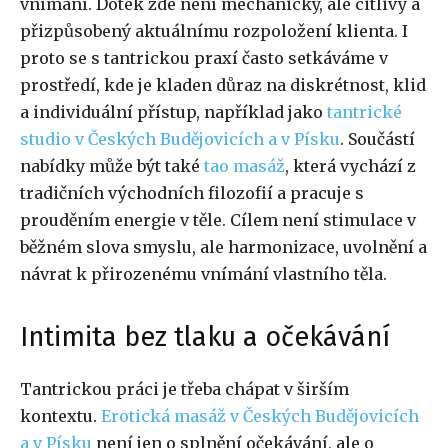
vnímání. Dotek zde není mechanický, ale citlivý a
přizpůsobený aktuálnímu rozpoložení klienta. I
proto se s tantrickou praxí často setkáváme v
prostředí, kde je kladen důraz na diskrétnost, klid
a individuální přístup, například jako
tantrické
studio v Českých Budějovicích a v Písku
. Součástí
nabídky může být také
tao masáž
, která vychází z
tradičních východních filozofií a pracuje s
prouděním energie v těle. Cílem není stimulace v
běžném slova smyslu, ale harmonizace, uvolnění a
návrat k přirozenému vnímání vlastního těla.
Intimita bez tlaku a očekávání
Tantrickou práci je třeba chápat v širším
kontextu.
Erotická masáž v Českých Budějovicích
a v Písku
není jen o splnění očekávání, ale o