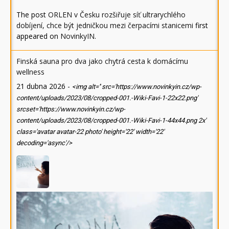
The post
ORLEN v Česku rozšiřuje síť ultrarychlého
dobíjení, chce být jedničkou mezi čerpacími stanicemi
first
appeared on
NovinkyIN
.
Finská sauna pro dva jako chytrá cesta k domácímu
wellness
21 dubna 2026
-
<img alt='' src='https://www.novinkyin.cz/wp-
content/uploads/2023/08/cropped-001.-Wiki-Favi-1-22x22.png'
srcset='https://www.novinkyin.cz/wp-
content/uploads/2023/08/cropped-001.-Wiki-Favi-1-44x44.png 2x'
class='avatar avatar-22 photo' height='22' width='22'
decoding='async'/>