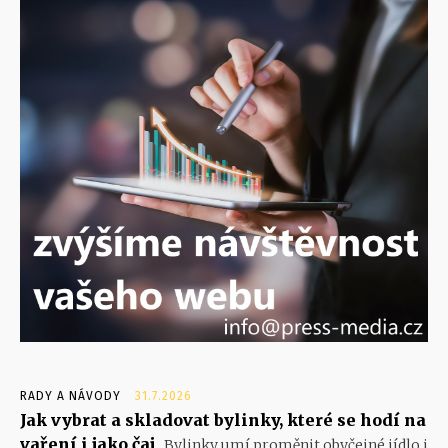
RADY A NÁVODY
31.7.2026
Jak vybrat a skladovat bylinky, které se hodí na
vaření i jako čaj
Bylinky umí proměnit obyčejné jídlo i