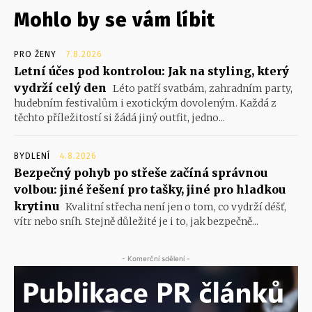
Mohlo by se vám líbit
PRO ŽENY
7.8.2026
Letní účes pod kontrolou: Jak na styling, který
vydrží celý den
Léto patří svatbám, zahradním party,
hudebním festivalům i exotickým dovoleným. Každá z
těchto příležitostí si žádá jiný outfit, jedno...
BYDLENÍ
4.8.2026
Bezpečný pohyb po střeše začíná správnou
volbou: jiné řešení pro tašky, jiné pro hladkou
krytinu
Kvalitní střecha není jen o tom, co vydrží déšť,
vítr nebo sníh. Stejně důležité je i to, jak bezpečně...
- Komerční sdělení -