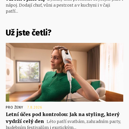
nápoj. Dodají chuť, vůni a pestrost a v kuchyni i v čaji
patří...
Už jste četli?
PRO ŽENY
7.8.2026
Letní účes pod kontrolou: Jak na styling, který
vydrží celý den
Léto patří svatbám, zahradním party,
hudebním festivalům i exotickým...