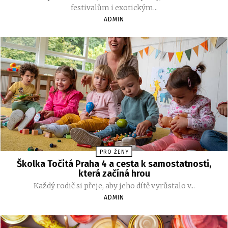
festivalům i exotickým...
ADMIN
PRO ŽENY
Školka Točitá Praha 4 a cesta k samostatnosti,
která začíná hrou
Každý rodič si přeje, aby jeho dítě vyrůstalo v...
ADMIN