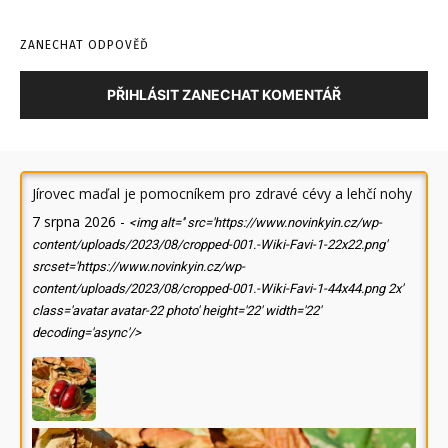
ZANECHAT ODPOVĚĎ
PŘIHLÁSIT ZANECHAT KOMENTÁŘ
Jírovec maďal je pomocníkem pro zdravé cévy a lehčí nohy
7 srpna 2026
-
<img alt='' src='https://www.novinkyin.cz/wp-
content/uploads/2023/08/cropped-001.-Wiki-Favi-1-22x22.png'
srcset='https://www.novinkyin.cz/wp-
content/uploads/2023/08/cropped-001.-Wiki-Favi-1-44x44.png 2x'
class='avatar avatar-22 photo' height='22' width='22'
decoding='async'/>