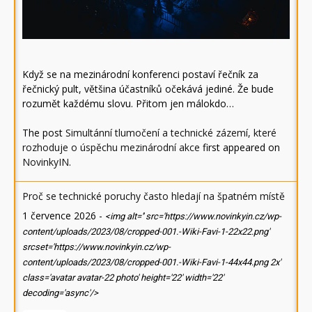
Když se na mezinárodní konferenci postaví řečník za
řečnický pult, většina účastníků očekává jediné. Že bude
rozumět každému slovu. Přitom jen málokdo…
The post
Simultánní tlumočení a technické zázemí, které
rozhoduje o úspěchu mezinárodní akce
first appeared on
NovinkyIN
.
Proč se technické poruchy často hledají na špatném místě
1 července 2026
-
<img alt='' src='https://www.novinkyin.cz/wp-
content/uploads/2023/08/cropped-001.-Wiki-Favi-1-22x22.png'
srcset='https://www.novinkyin.cz/wp-
content/uploads/2023/08/cropped-001.-Wiki-Favi-1-44x44.png 2x'
class='avatar avatar-22 photo' height='22' width='22'
decoding='async'/>