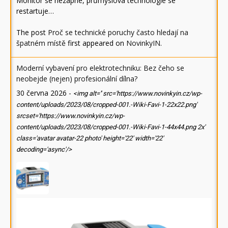
Monitor se nezapne, průmyslová technologie se
restartuje…
The post
Proč se technické poruchy často hledají na
špatném místě
first appeared on
NovinkyIN
.
Moderní vybavení pro elektrotechniku: Bez čeho se
neobejde (nejen) profesionální dílna?
30 června 2026
-
<img alt='' src='https://www.novinkyin.cz/wp-
content/uploads/2023/08/cropped-001.-Wiki-Favi-1-22x22.png'
srcset='https://www.novinkyin.cz/wp-
content/uploads/2023/08/cropped-001.-Wiki-Favi-1-44x44.png 2x'
class='avatar avatar-22 photo' height='22' width='22'
decoding='async'/>