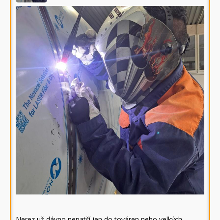
Nerez už dávno nepatří jen do továren nebo velkých