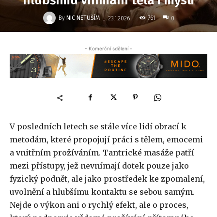
hlubšímu vnímání těla i mysli
-
By
NIC NETUŠÍM
761
23.1.2026
0
- Komerční sdělení -
V posledních letech se stále více lidí obrací k
metodám, které propojují práci s tělem, emocemi
a vnitřním prožíváním. Tantrické masáže patří
mezi přístupy, jež nevnímají dotek pouze jako
fyzický podnět, ale jako prostředek ke zpomalení,
uvolnění a hlubšímu kontaktu se sebou samým.
Nejde o výkon ani o rychlý efekt, ale o proces,