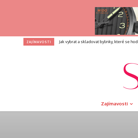
Jak vybrat a skladovat bylinky, které se hodí
Profesní zkouška pro kouče: Co přesně 
ZAJÍMAVOSTI
Zajímavosti