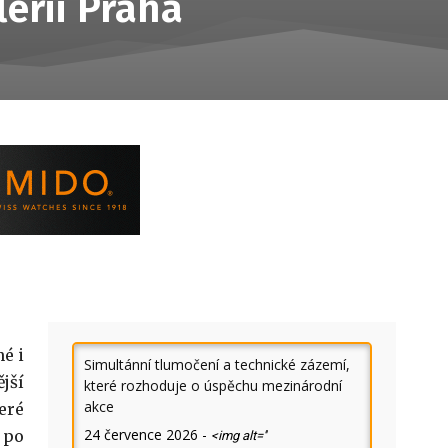
lerii Praha
é i
Simultánní tlumočení a technické zázemí,
jší
které rozhoduje o úspěchu mezinárodní
akce
eré
24 července 2026
-
 po
<img alt=''