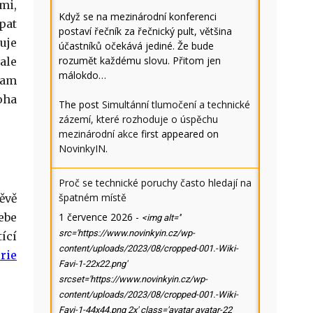
mi,
Když se na mezinárodní konferenci
pat
postaví řečník za řečnický pult, většina
uje
účastníků očekává jediné. Že bude
rozumět každému slovu. Přitom jen
ale
málokdo…
kam
oha
The post
Simultánní tlumočení a technické
zázemí, které rozhoduje o úspěchu
mezinárodní akce
first appeared on
NovinkyIN
.
Proč se technické poruchy často hledají na
špatném místě
ěvě
ebe
1 července 2026
-
<img alt=''
src='https://www.novinkyin.cz/wp-
ící
content/uploads/2023/08/cropped-001.-Wiki-
rie
Favi-1-22x22.png'
srcset='https://www.novinkyin.cz/wp-
content/uploads/2023/08/cropped-001.-Wiki-
Favi-1-44x44.png 2x' class='avatar avatar-22