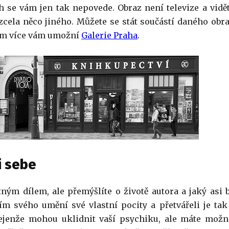
 se vám jen tak nepovede. Obraz není televize a vidět
zcela něco jiného. Můžete se stát součástí daného obra
em více vám umožní
Galerie Praha
.
i sebe
m dílem, ale přemýšlíte o životě autora a jaký asi b
m svého umění své vlastní pocity a přetvářeli je tak
ejenže mohou uklidnit vaší psychiku, ale máte možn