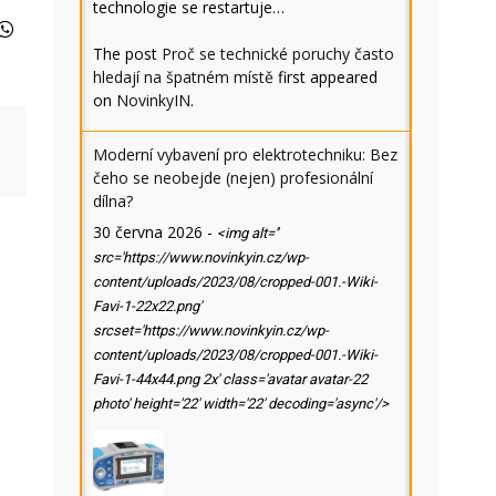
technologie se restartuje…
The post
Proč se technické poruchy často
hledají na špatném místě
first appeared
on
NovinkyIN
.
Moderní vybavení pro elektrotechniku: Bez
čeho se neobejde (nejen) profesionální
dílna?
30 června 2026
-
<img alt=''
src='https://www.novinkyin.cz/wp-
content/uploads/2023/08/cropped-001.-Wiki-
Favi-1-22x22.png'
srcset='https://www.novinkyin.cz/wp-
content/uploads/2023/08/cropped-001.-Wiki-
Favi-1-44x44.png 2x' class='avatar avatar-22
photo' height='22' width='22' decoding='async'/>