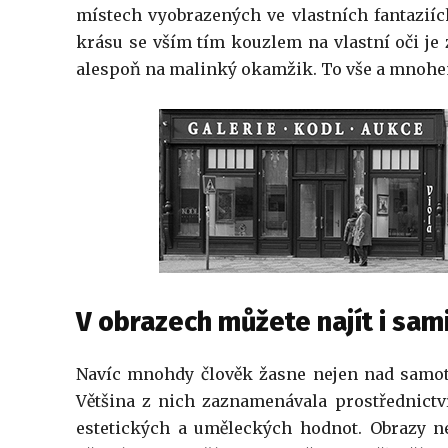
místech vyobrazených ve vlastních fantaziích
krásu se vším tím kouzlem na vlastní oči je 
alespoň na malinký okamžik. To vše a mnoh
V obrazech můžete najít i sam
Navíc mnohdy člověk žasne nejen nad samotný
Většina z nich zaznamenávala prostřednictví
estetických a uměleckých hodnot. Obrazy n