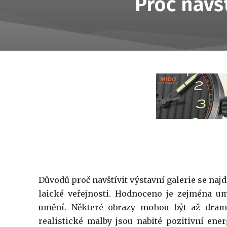
Proč navšt
Důvodů proč navštívit výstavní galerie se naj
laické veřejnosti. Hodnoceno je zejména u
umění. Některé obrazy mohou být až drama
realistické malby jsou nabité pozitivní ener