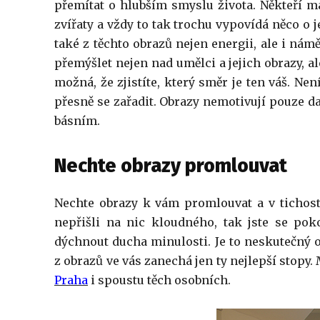
přemítat o hlubším smyslu života. Někteří ma
zvířaty a vždy to tak trochu vypovídá něco o
také z těchto obrazů nejen energii, ale i námě
přemýšlet nejen nad umělci a jejich obrazy, a
možná, že zjistíte, který směr je ten váš. N
přesně se zařadit. Obrazy nemotivují pouze d
básním.
Nechte obrazy promlouvat
Nechte obrazy k vám promlouvat a v tichosti
nepřišli na nic kloudného, tak jste se po
dýchnout ducha minulosti. Je to neskutečný o
z obrazů ve vás zanechá jen ty nejlepší stopy
Praha
i spoustu těch osobních.