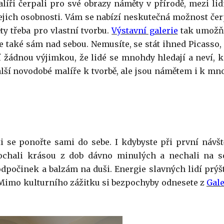
líři čerpali pro své obrazy náměty v přírodě, mezi lid
 jejich osobnosti. Vám se nabízí neskutečná možnost čer
ty třeba pro vlastní tvorbu.
Výstavní galerie
tak umožň
le také sám nad sebou. Nemusíte, se stát ihned Picasso, 
ení žádnou výjimkou, že lidé se mnohdy hledají a neví, 
alší novodobé malíře k tvorbě, ale jsou námětem i k mn
 se ponořte sami do sebe. I kdybyste při první návšt
kochali krásou z dob dávno minulých a nechali na s
dpočinek a balzám na duši. Energie slavných lidí prýšt
. Mimo kulturního zážitku si bezpochyby odnesete z
Gale