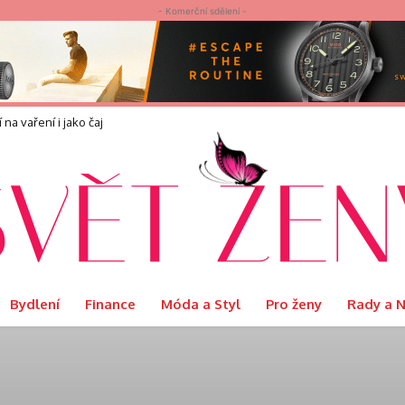
- Komerční sdělení -
 na vaření i jako čaj
přináší?
Bydlení
Finance
Móda a Styl
Pro ženy
Rady a 