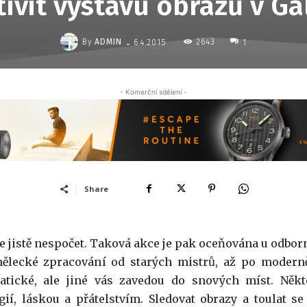
ívit výstavu obrazů v Ga
-
By
ADMIN
2643
6.4.2015
1
- Komerční sdělení -
Share
de jistě nespočet. Taková akce je pak oceňována u odborn
mělecké zpracování od starých mistrů, až po moderně
tické, ale jiné vás zavedou do snových míst. Někt
gií, láskou a přátelstvím. Sledovat obrazy a toulat se