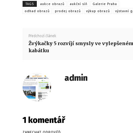
TAGS
aukce obrazů
aukční síň
Galerie Praha
odhad obrazů
prodej obrazů
výkup obrazů
výstavní g
Předchozí článek
Žvýkačky 5 rozvíjí smysly ve vylepšené
kabátku
admin
1 komentář
ZANECHAT ODPOVĚĎ