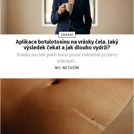
ZDRAVÍ
Aplikace botulotoxinu na vrásky čela. Jaký
výsledek čekat a jak dlouho vydrží?
Vrásky na čele patří mezi první viditelné projevy
stárnutí...
NIC NETUŠÍM