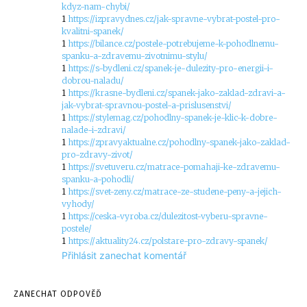
kdyz-nam-chybi/
1
https://izpravydnes.cz/jak-spravne-vybrat-postel-pro-
kvalitni-spanek/
1
https://bilance.cz/postele-potrebujeme-k-pohodlnemu-
spanku-a-zdravemu-zivotnimu-stylu/
1
https://s-bydleni.cz/spanek-je-dulezity-pro-energii-i-
dobrou-naladu/
1
https://krasne-bydleni.cz/spanek-jako-zaklad-zdravi-a-
jak-vybrat-spravnou-postel-a-prislusenstvi/
1
https://stylemag.cz/pohodlny-spanek-je-klic-k-dobre-
nalade-i-zdravi/
1
https://zpravyaktualne.cz/pohodlny-spanek-jako-zaklad-
pro-zdravy-zivot/
1
https://svetuveru.cz/matrace-pomahaji-ke-zdravemu-
spanku-a-pohodli/
1
https://svet-zeny.cz/matrace-ze-studene-peny-a-jejich-
vyhody/
1
https://ceska-vyroba.cz/dulezitost-vyberu-spravne-
postele/
1
https://aktuality24.cz/polstare-pro-zdravy-spanek/
Přihlásit zanechat komentář
ZANECHAT ODPOVĚĎ