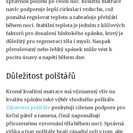
správnou polohu po celou noc. Kvalitní matrace
navíc podporuje lepší cirkulaci vzduchu, což
pomáhá regulovat teplotu a zabraňuje přehřátí
během noci. Stabilní teplota je jedním z klíčových
faktorů pro dosažení hlubokého spánku, který je
důležitý pro regeneraci těla i mysli. Naopak
přerušovaný nebo lehký spánek může vést k
pocitu únavy a napětí během dne.
Důležitost polštářů
Kromě kvalitní matrace má významný vliv na
kvalitu spánku také výběr vhodného polštáře.
Zdravotní polštáře
poskytují cílenou podporu pro
krční páteř a ramena, čímž napomáhají
přirozenému vyrovnání těla během noci. Správná
výška a tvar polštáře hrají zásadní roli v tom, aby