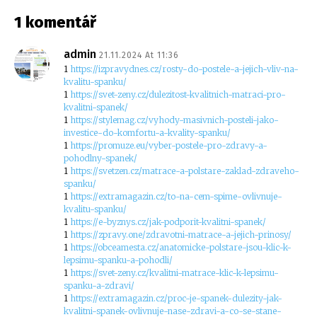
1 komentář
admin
21.11.2024 At 11:36
1
https://izpravydnes.cz/rosty-do-postele-a-jejich-vliv-na-
kvalitu-spanku/
1
https://svet-zeny.cz/dulezitost-kvalitnich-matraci-pro-
kvalitni-spanek/
1
https://stylemag.cz/vyhody-masivnich-posteli-jako-
investice-do-komfortu-a-kvality-spanku/
1
https://promuze.eu/vyber-postele-pro-zdravy-a-
pohodlny-spanek/
1
https://svetzen.cz/matrace-a-polstare-zaklad-zdraveho-
spanku/
1
https://extramagazin.cz/to-na-cem-spime-ovlivnuje-
kvalitu-spanku/
1
https://e-byznys.cz/jak-podporit-kvalitni-spanek/
1
https://zpravy.one/zdravotni-matrace-a-jejich-prinosy/
1
https://obceamesta.cz/anatomicke-polstare-jsou-klic-k-
lepsimu-spanku-a-pohodli/
1
https://svet-zeny.cz/kvalitni-matrace-klic-k-lepsimu-
spanku-a-zdravi/
1
https://extramagazin.cz/proc-je-spanek-dulezity-jak-
kvalitni-spanek-ovlivnuje-nase-zdravi-a-co-se-stane-