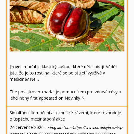
Jírovec maďal je klasický kaštan, které děti sbírají. Věděli
jste, že je to rostlina, která se po staletí využívá v
medicíně? Ne…
The post
Jírovec maďal je pomocníkem pro zdravé cévy a
lehčí nohy
first appeared on
NovinkyIN
.
Simultánní tlumočení a technické zázemí, které rozhoduje
o úspěchu mezinárodní akce
24 července 2026
-
<img alt='' src='https://www.novinkyin.cz/wp-