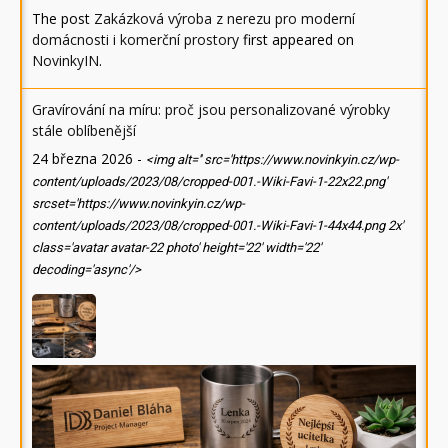
The post
Zakázková výroba z nerezu pro moderní
domácnosti i komerční prostory
first appeared on
NovinkyIN
.
Gravírování na míru: proč jsou personalizované výrobky
stále oblíbenější
24 března 2026
-
<img alt='' src='https://www.novinkyin.cz/wp-
content/uploads/2023/08/cropped-001.-Wiki-Favi-1-22x22.png'
srcset='https://www.novinkyin.cz/wp-
content/uploads/2023/08/cropped-001.-Wiki-Favi-1-44x44.png 2x'
class='avatar avatar-22 photo' height='22' width='22'
decoding='async'/>