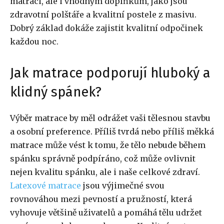
matraci, ale i vhodným doplňkům, jako jsou
zdravotní polštáře a kvalitní postele z masivu.
Dobrý základ dokáže zajistit kvalitní odpočinek
každou noc.
Jak matrace podporují hluboký a
klidný spánek?
Výběr matrace by měl odrážet vaši tělesnou stavbu
a osobní preference. Příliš tvrdá nebo příliš měkká
matrace může vést k tomu, že tělo nebude během
spánku správně podpíráno, což může ovlivnit
nejen kvalitu spánku, ale i naše celkové zdraví.
Latexové matrace
jsou výjimečné svou
rovnováhou mezi pevností a pružností, která
vyhovuje většině uživatelů a pomáhá tělu udržet