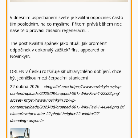
V dnešním uspěchaném světě je kvalitní odpočinek často
tím posledním, na co myslíme. Přitom právě během noci
naše tělo provádí zásadní regenerační…
The post
Kvalitní spánek jako rituál: Jak proměnit
odpočinek v dokonalý zážitek?
first appeared on
NovinkyIN
.
ORLEN v Česku rozšiřuje síť ultrarychlého dobíjení, chce
být jedničkou mezi čerpacími stanicemi
22 dubna 2026
-
<img alt='' src='https://www.novinkyin.cz/wp-
content/uploads/2023/08/cropped-001.-Wiki-Favi-1-22x22.png'
srcset='https://www.novinkyin.cz/wp-
content/uploads/2023/08/cropped-001.-Wiki-Favi-1-44x44.png 2x'
class='avatar avatar-22 photo' height='22' width='22'
decoding='async'/>