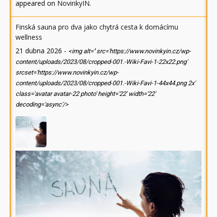
appeared on
NovinkyIN
.
Finská sauna pro dva jako chytrá cesta k domácímu
wellness
21 dubna 2026
-
<img alt='' src='https://www.novinkyin.cz/wp-
content/uploads/2023/08/cropped-001.-Wiki-Favi-1-22x22.png'
srcset='https://www.novinkyin.cz/wp-
content/uploads/2023/08/cropped-001.-Wiki-Favi-1-44x44.png 2x'
class='avatar avatar-22 photo' height='22' width='22'
decoding='async'/>