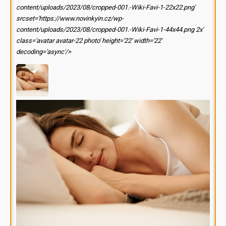
content/uploads/2023/08/cropped-001.-Wiki-Favi-1-22x22.png'
srcset='https://www.novinkyin.cz/wp-
content/uploads/2023/08/cropped-001.-Wiki-Favi-1-44x44.png 2x'
class='avatar avatar-22 photo' height='22' width='22'
decoding='async'/>