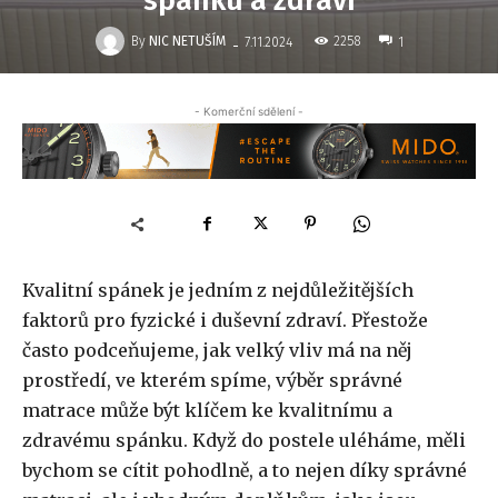
spánku a zdraví
-
By
NIC NETUŠÍM
2258
7.11.2024
1
- Komerční sdělení -
Kvalitní spánek je jedním z nejdůležitějších
faktorů pro fyzické i duševní zdraví. Přestože
často podceňujeme, jak velký vliv má na něj
prostředí, ve kterém spíme, výběr správné
matrace může být klíčem ke kvalitnímu a
zdravému spánku. Když do postele uléháme, měli
bychom se cítit pohodlně, a to nejen díky správné