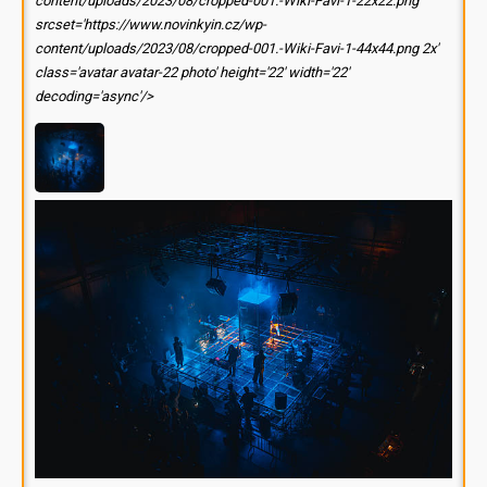
content/uploads/2023/08/cropped-001.-Wiki-Favi-1-22x22.png'
srcset='https://www.novinkyin.cz/wp-
content/uploads/2023/08/cropped-001.-Wiki-Favi-1-44x44.png 2x'
class='avatar avatar-22 photo' height='22' width='22'
decoding='async'/>