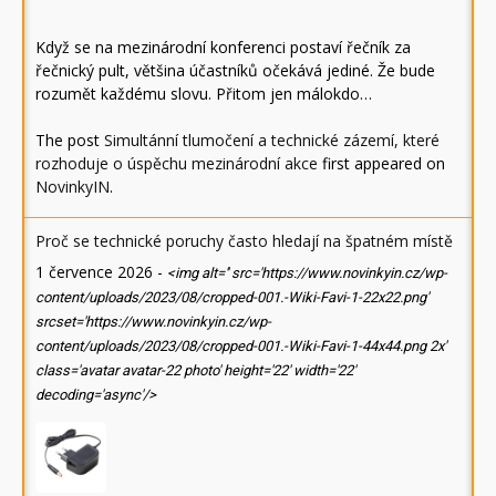
Když se na mezinárodní konferenci postaví řečník za
řečnický pult, většina účastníků očekává jediné. Že bude
rozumět každému slovu. Přitom jen málokdo…
The post
Simultánní tlumočení a technické zázemí, které
rozhoduje o úspěchu mezinárodní akce
first appeared on
NovinkyIN
.
Proč se technické poruchy často hledají na špatném místě
1 července 2026
-
<img alt='' src='https://www.novinkyin.cz/wp-
content/uploads/2023/08/cropped-001.-Wiki-Favi-1-22x22.png'
srcset='https://www.novinkyin.cz/wp-
content/uploads/2023/08/cropped-001.-Wiki-Favi-1-44x44.png 2x'
class='avatar avatar-22 photo' height='22' width='22'
decoding='async'/>