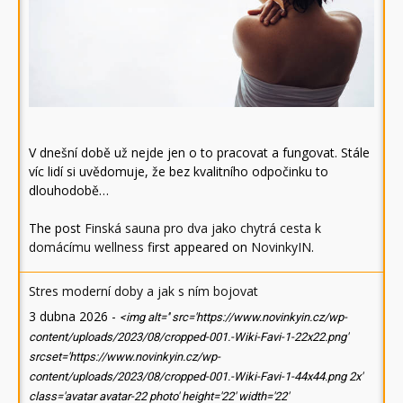
V dnešní době už nejde jen o to pracovat a fungovat. Stále
víc lidí si uvědomuje, že bez kvalitního odpočinku to
dlouhodobě…
The post
Finská sauna pro dva jako chytrá cesta k
domácímu wellness
first appeared on
NovinkyIN
.
Stres moderní doby a jak s ním bojovat
3 dubna 2026
-
<img alt='' src='https://www.novinkyin.cz/wp-
content/uploads/2023/08/cropped-001.-Wiki-Favi-1-22x22.png'
srcset='https://www.novinkyin.cz/wp-
content/uploads/2023/08/cropped-001.-Wiki-Favi-1-44x44.png 2x'
class='avatar avatar-22 photo' height='22' width='22'