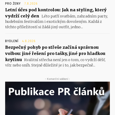
PRO ŽENY
7.8.2026
Letní účes pod kontrolou: Jak na styling, který
vydrží celý den
Léto patří svatbám, zahradním party,
hudebním festivalům i exotickým dovoleným. Každá z
těchto příležitostí si žádá jiný outfit, jedno...
BYDLENÍ
4.8.2026
Bezpečný pohyb po střeše začíná správnou
volbou: jiné řešení pro tašky, jiné pro hladkou
krytinu
Kvalitní střecha není jen o tom, co vydrží déšť,
vítr nebo sníh. Stejně důležité je i to, jak bezpečně...
- Komerční sdělení -