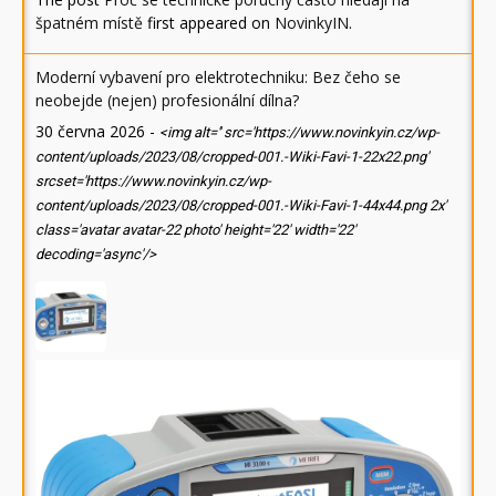
špatném místě
first appeared on
NovinkyIN
.
Moderní vybavení pro elektrotechniku: Bez čeho se
neobejde (nejen) profesionální dílna?
30 června 2026
-
<img alt='' src='https://www.novinkyin.cz/wp-
content/uploads/2023/08/cropped-001.-Wiki-Favi-1-22x22.png'
srcset='https://www.novinkyin.cz/wp-
content/uploads/2023/08/cropped-001.-Wiki-Favi-1-44x44.png 2x'
class='avatar avatar-22 photo' height='22' width='22'
decoding='async'/>