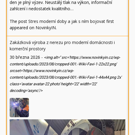
den je plný výzev. Neustálý tlak na výkon, informační
zahlcení i nedostatek kvalitního…
The post
Stres moderní doby a jak s ním bojovat
first
appeared on
NovinkyIN
.
Zakázková výroba z nerezu pro moderní domácnosti i
komerční prostory
30 března 2026
-
<img alt='' src='https://www.novinkyin.cz/wp-
content/uploads/2023/08/cropped-001.-Wiki-Favi-1-22x22.png'
srcset='https://www.novinkyin.cz/wp-
content/uploads/2023/08/cropped-001.-Wiki-Favi-1-44x44.png 2x'
class='avatar avatar-22 photo' height='22' width='22'
decoding='async'/>