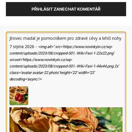
PŘIHLÁSIT ZANECHAT KOMENTÁŘ
Jírovec maďal je pomocníkem pro zdravé cévy a lehčí nohy
7 srpna 2026
-
<img alt='' src='https://www.novinkyin.cz/wp-
content/uploads/2023/08/cropped-001.-Wiki-Favi-1-22x22.png'
srcset='https://www.novinkyin.cz/wp-
content/uploads/2023/08/cropped-001.-Wiki-Favi-1-44x44.png 2x'
class='avatar avatar-22 photo' height='22' width='22'
decoding='async'/>