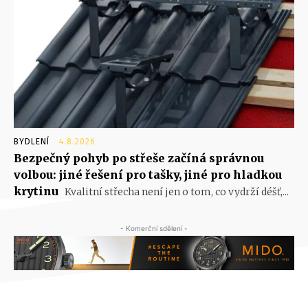
BYDLENÍ
4.8.2026
Bezpečný pohyb po střeše začíná správnou
volbou: jiné řešení pro tašky, jiné pro hladkou
krytinu
Kvalitní střecha není jen o tom, co vydrží déšť,...
- Komerční sdělení -