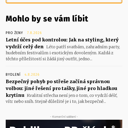
Mohlo by se vám líbit
PRO ŽENY
7.8.2026
Letní účes pod kontrolou: Jak na styling, který
vydrží celý den
Léto patří svatbám, zahradním party,
hudebním festivalům i exotickým dovoleným. Každá z
těchto příležitostí si žádá jiný outfit, jedno...
BYDLENÍ
4.8.2026
Bezpečný pohyb po střeše začíná správnou
volbou: jiné řešení pro tašky, jiné pro hladkou
krytinu
Kvalitní střecha není jen o tom, co vydrží déšť,
vítr nebo sníh. Stejně důležité je i to, jak bezpečně...
- Komerční sdělení -