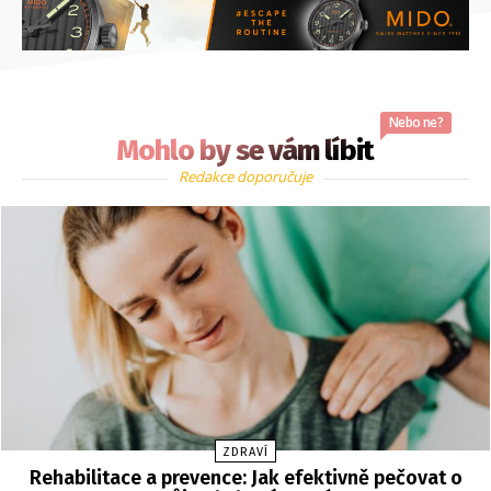
Nebo ne?
Mohlo by se vám líbit
Redakce doporučuje
ZDRAVÍ
Rehabilitace a prevence: Jak efektivně pečovat o