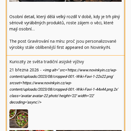
Osobní detail, který dělá velký rozdíl V době, kdy je trh plný
sériově vyráběných produktů, roste zájem o věci, které
mají osobní…
The post
Gravírování na míru: proč jsou personalizované
výrobky stále oblíbenější
first appeared on
NovinkyIN
.
Kuriozity ze světa tradiční asijské výživy
21 března 2026
-
<img alt='' src='https://www.novinkyin.cz/wp-
content/uploads/2023/08/cropped-001.-Wiki-Favi-1-22x22.png'
srcset='https://www.novinkyin.cz/wp-
content/uploads/2023/08/cropped-001.-Wiki-Favi-1-44x44.png 2x'
class='avatar avatar-22 photo' height='22' width='22'
decoding='async'/>