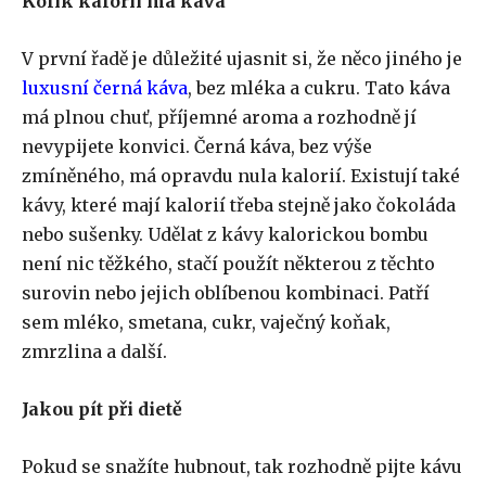
Kolik kalorií má káva
V první řadě je důležité ujasnit si, že něco jiného je
luxusní černá káva
, bez mléka a cukru. Tato káva
má plnou chuť, příjemné aroma a rozhodně jí
nevypijete konvici. Černá káva, bez výše
zmíněného, má opravdu nula kalorií. Existují také
kávy, které mají kalorií třeba stejně jako čokoláda
nebo sušenky. Udělat z kávy kalorickou bombu
není nic těžkého, stačí použít některou z těchto
surovin nebo jejich oblíbenou kombinaci. Patří
sem mléko, smetana, cukr, vaječný koňak,
zmrzlina a další.
Jakou pít při dietě
Pokud se snažíte hubnout, tak rozhodně pijte kávu