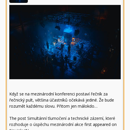
Když se na mezinárodní konferenci postaví řečník za
řečnický pult, většina účastníků očekává jediné. Že bude
rozumět každému slovu. Přitom jen málokdo…
The post
Simultánní tlumočení a technické zázemí, které
rozhoduje o úspěchu mezinárodní akce
first appeared on