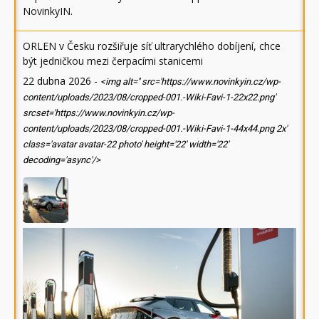
NovinkyIN
.
ORLEN v Česku rozšiřuje síť ultrarychlého dobíjení, chce
být jedničkou mezi čerpacími stanicemi
22 dubna 2026
-
<img alt='' src='https://www.novinkyin.cz/wp-
content/uploads/2023/08/cropped-001.-Wiki-Favi-1-22x22.png'
srcset='https://www.novinkyin.cz/wp-
content/uploads/2023/08/cropped-001.-Wiki-Favi-1-44x44.png 2x'
class='avatar avatar-22 photo' height='22' width='22'
decoding='async'/>