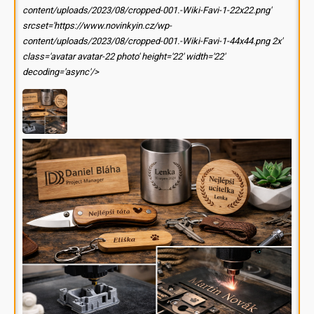
content/uploads/2023/08/cropped-001.-Wiki-Favi-1-22x22.png'
srcset='https://www.novinkyin.cz/wp-
content/uploads/2023/08/cropped-001.-Wiki-Favi-1-44x44.png 2x'
class='avatar avatar-22 photo' height='22' width='22'
decoding='async'/>