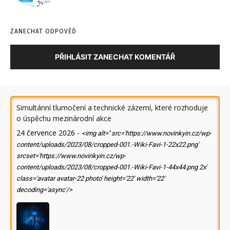
ZANECHAT ODPOVĚĎ
PŘIHLÁSIT ZANECHAT KOMENTÁŘ
Simultánní tlumočení a technické zázemí, které rozhoduje
o úspěchu mezinárodní akce
24 července 2026
-
<img alt='' src='https://www.novinkyin.cz/wp-
content/uploads/2023/08/cropped-001.-Wiki-Favi-1-22x22.png'
srcset='https://www.novinkyin.cz/wp-
content/uploads/2023/08/cropped-001.-Wiki-Favi-1-44x44.png 2x'
class='avatar avatar-22 photo' height='22' width='22'
decoding='async'/>