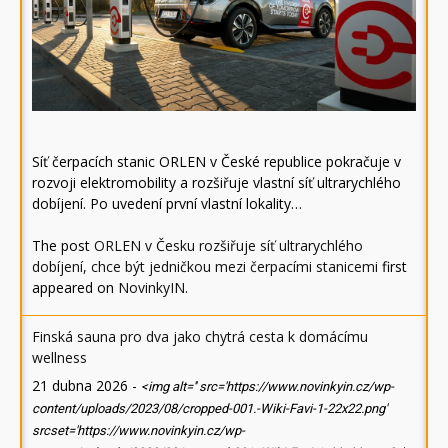
Síť čerpacích stanic ORLEN v České republice pokračuje v
rozvoji elektromobility a rozšiřuje vlastní síť ultrarychlého
dobíjení. Po uvedení první vlastní lokality…
The post
ORLEN v Česku rozšiřuje síť ultrarychlého
dobíjení, chce být jedničkou mezi čerpacími stanicemi
first
appeared on
NovinkyIN
.
Finská sauna pro dva jako chytrá cesta k domácímu
wellness
21 dubna 2026
-
<img alt='' src='https://www.novinkyin.cz/wp-
content/uploads/2023/08/cropped-001.-Wiki-Favi-1-22x22.png'
srcset='https://www.novinkyin.cz/wp-