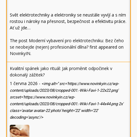
Svět elektrotechniky a elektroniky se neustále vyvíjí a s ním
rostou i nároky na přesnost, bezpečnost a efektivitu práce.
Ať už jde…
The post
Moderní vybavení pro elektrotechniku: Bez čeho
se neobejde (nejen) profesionální dílna?
first appeared on
NovinkyIN
.
Kvalitní spánek jako rituál: Jak proměnit odpočinek v
dokonalý zážitek?
1 června 2026
-
<img alt='' src='https://www.novinkyin.cz/wp-
content/uploads/2023/08/cropped-001.-Wiki-Favi-1-22x22.png'
srcset='https://www.novinkyin.cz/wp-
content/uploads/2023/08/cropped-001.-Wiki-Favi-1-44x44.png 2x'
class='avatar avatar-22 photo' height='22' width='22'
decoding='async'/>