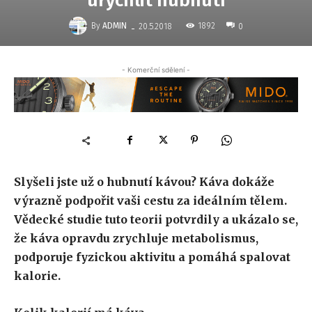
urychlit hubnutí
-
By
ADMIN
1892
20.5.2018
0
- Komerční sdělení -
Slyšeli jste už o hubnutí kávou? Káva dokáže
výrazně podpořit vaši cestu za ideálním tělem.
Vědecké studie tuto teorii potvrdily a ukázalo se,
že káva opravdu zrychluje metabolismus,
podporuje fyzickou aktivitu a pomáhá spalovat
kalorie.