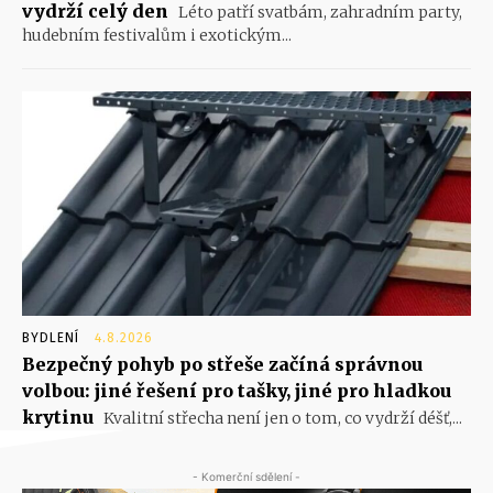
vydrží celý den
Léto patří svatbám, zahradním party,
hudebním festivalům i exotickým...
BYDLENÍ
4.8.2026
Bezpečný pohyb po střeše začíná správnou
volbou: jiné řešení pro tašky, jiné pro hladkou
krytinu
Kvalitní střecha není jen o tom, co vydrží déšť,...
- Komerční sdělení -