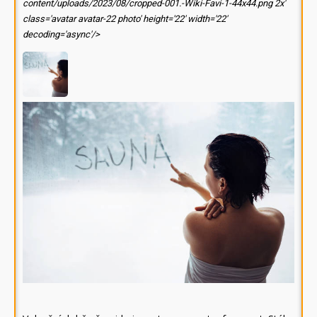
content/uploads/2023/08/cropped-001.-Wiki-Favi-1-44x44.png 2x'
class='avatar avatar-22 photo' height='22' width='22'
decoding='async'/>