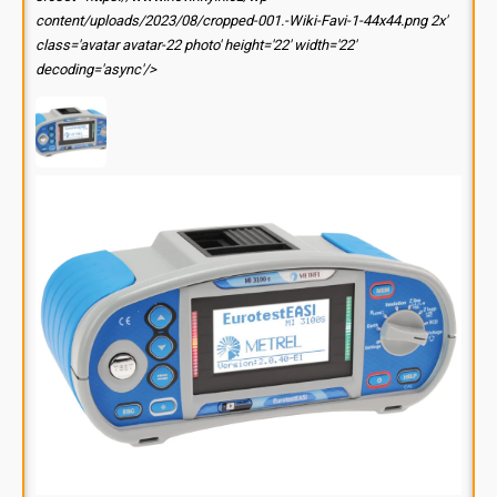
content/uploads/2023/08/cropped-001.-Wiki-Favi-1-44x44.png 2x'
class='avatar avatar-22 photo' height='22' width='22'
decoding='async'/>