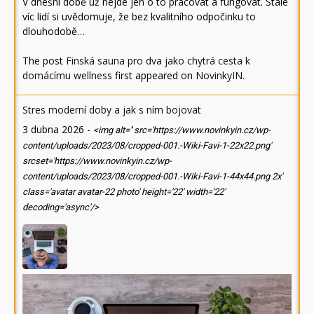
V dnešní době už nejde jen o to pracovat a fungovat. Stále
víc lidí si uvědomuje, že bez kvalitního odpočinku to
dlouhodobě…
The post
Finská sauna pro dva jako chytrá cesta k
domácímu wellness
first appeared on
NovinkyIN
.
Stres moderní doby a jak s ním bojovat
3 dubna 2026
-
<img alt='' src='https://www.novinkyin.cz/wp-
content/uploads/2023/08/cropped-001.-Wiki-Favi-1-22x22.png'
srcset='https://www.novinkyin.cz/wp-
content/uploads/2023/08/cropped-001.-Wiki-Favi-1-44x44.png 2x'
class='avatar avatar-22 photo' height='22' width='22'
decoding='async'/>