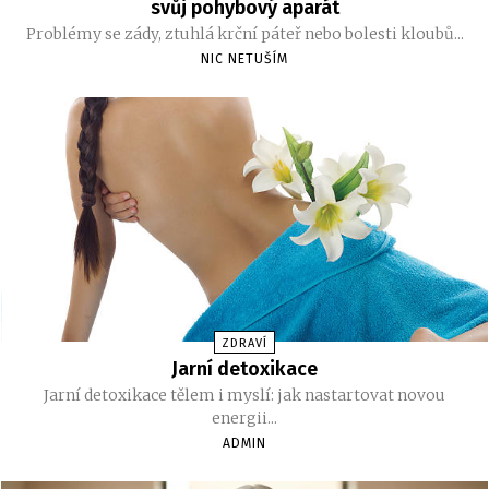
svůj pohybový aparát
Problémy se zády, ztuhlá krční páteř nebo bolesti kloubů...
NIC NETUŠÍM
ZDRAVÍ
Jarní detoxikace
Jarní detoxikace tělem i myslí: jak nastartovat novou
energii...
ADMIN