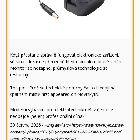
Když přestane správně fungovat elektronické zařízení,
většina lidí začne přirozeně hledat problém právě v něm.
Monitor se nezapne, průmyslová technologie se
restartuje…
The post
Proč se technické poruchy často hledají na
špatném místě
first appeared on
NovinkyIN
.
Moderní vybavení pro elektrotechniku: Bez čeho se
neobejde (nejen) profesionální dílna?
30 června 2026
-
<img alt='' src='https://www.novinkyin.cz/wp-
content/uploads/2023/08/cropped-001.-Wiki-Favi-1-22x22.png'
srcset='https://www.novinkyin.cz/wp-