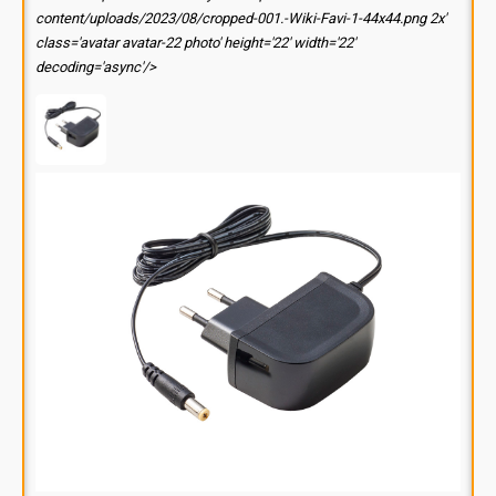
content/uploads/2023/08/cropped-001.-Wiki-Favi-1-44x44.png 2x'
class='avatar avatar-22 photo' height='22' width='22'
decoding='async'/>