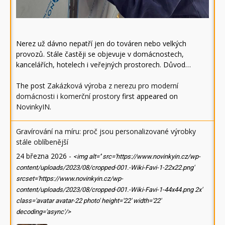
Nerez už dávno nepatří jen do továren nebo velkých
provozů. Stále častěji se objevuje v domácnostech,
kancelářích, hotelech i veřejných prostorech. Důvod…
The post
Zakázková výroba z nerezu pro moderní
domácnosti i komerční prostory
first appeared on
NovinkyIN
.
Gravírování na míru: proč jsou personalizované výrobky
stále oblíbenější
24 března 2026
-
<img alt='' src='https://www.novinkyin.cz/wp-
content/uploads/2023/08/cropped-001.-Wiki-Favi-1-22x22.png'
srcset='https://www.novinkyin.cz/wp-
content/uploads/2023/08/cropped-001.-Wiki-Favi-1-44x44.png 2x'
class='avatar avatar-22 photo' height='22' width='22'
decoding='async'/>