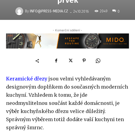
prvek
-
By
INFO@PRESS-MEDIA.CZ
2049
24.10.2016
0
- Komerční sdělení -
Keramické dřezy
jsou velmi vyhledávaným
designovým doplňkem do současných moderních
kuchyní. Vzhledem k tomu, že jde
neodmyslitelnou součást každé domácnosti, je
výběr kuchyňského dřezu velice důležitý.
Správným výběrem totiž dodáte vaší kuchyni ten
správný šmrnc.