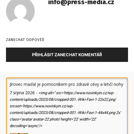
info@press-media.cz
ZANECHAT ODPOVĚĎ
PŘIHLÁSIT ZANECHAT KOMENTÁŘ
Jírovec maďal je pomocníkem pro zdravé cévy a lehčí nohy
7 srpna 2026
-
<img alt='' src='https://www.novinkyin.cz/wp-
content/uploads/2023/08/cropped-001.-Wiki-Favi-1-22x22.png'
srcset='https://www.novinkyin.cz/wp-
content/uploads/2023/08/cropped-001.-Wiki-Favi-1-44x44.png 2x'
class='avatar avatar-22 photo' height='22' width='22'
decoding='async'/>