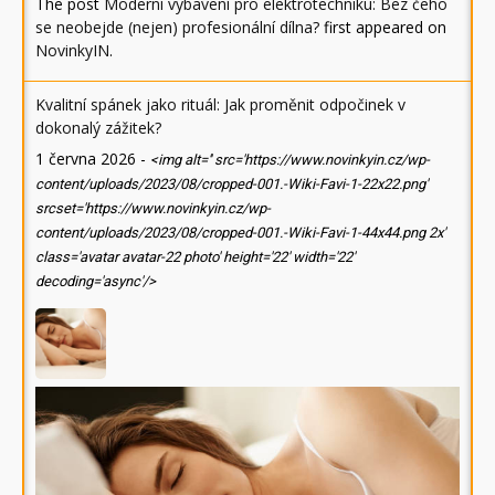
The post
Moderní vybavení pro elektrotechniku: Bez čeho
se neobejde (nejen) profesionální dílna?
first appeared on
NovinkyIN
.
Kvalitní spánek jako rituál: Jak proměnit odpočinek v
dokonalý zážitek?
1 června 2026
-
<img alt='' src='https://www.novinkyin.cz/wp-
content/uploads/2023/08/cropped-001.-Wiki-Favi-1-22x22.png'
srcset='https://www.novinkyin.cz/wp-
content/uploads/2023/08/cropped-001.-Wiki-Favi-1-44x44.png 2x'
class='avatar avatar-22 photo' height='22' width='22'
decoding='async'/>