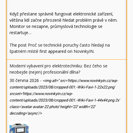
Když přestane správně fungovat elektronické zařízení,
většina lidí začne přirozeně hledat problém právě v něm.
Monitor se nezapne, průmyslová technologie se
restartuje…
The post
Proč se technické poruchy často hledají na
špatném místě
first appeared on
NovinkyIN
.
Moderní vybavení pro elektrotechniku: Bez čeho se
neobejde (nejen) profesionální dílna?
30 června 2026
-
<img alt='' src='https://www.novinkyin.cz/wp-
content/uploads/2023/08/cropped-001.-Wiki-Favi-1-22x22.png'
srcset='https://www.novinkyin.cz/wp-
content/uploads/2023/08/cropped-001.-Wiki-Favi-1-44x44.png 2x'
class='avatar avatar-22 photo' height='22' width='22'
decoding='async'/>