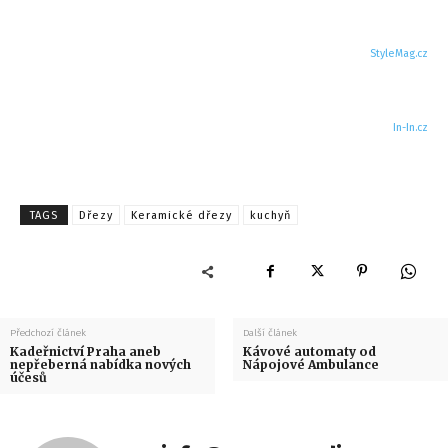
StyleMag.cz
In-In.cz
TAGS
Dřezy
Keramické dřezy
kuchyň
Předchozí článek
Další článek
Kadeřnictví Praha aneb
Kávové automaty od
nepřeberná nabídka nových
Nápojové Ambulance
účesů