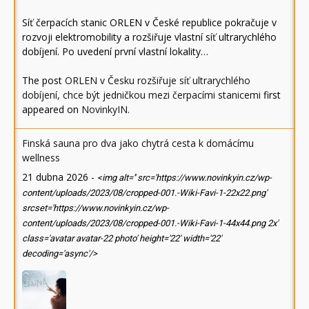
Síť čerpacích stanic ORLEN v České republice pokračuje v
rozvoji elektromobility a rozšiřuje vlastní síť ultrarychlého
dobíjení. Po uvedení první vlastní lokality…
The post
ORLEN v Česku rozšiřuje síť ultrarychlého
dobíjení, chce být jedničkou mezi čerpacími stanicemi
first
appeared on
NovinkyIN
.
Finská sauna pro dva jako chytrá cesta k domácímu
wellness
21 dubna 2026
-
<img alt='' src='https://www.novinkyin.cz/wp-
content/uploads/2023/08/cropped-001.-Wiki-Favi-1-22x22.png'
srcset='https://www.novinkyin.cz/wp-
content/uploads/2023/08/cropped-001.-Wiki-Favi-1-44x44.png 2x'
class='avatar avatar-22 photo' height='22' width='22'
decoding='async'/>