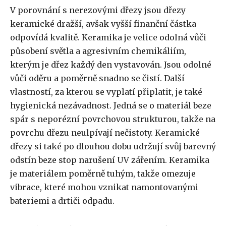
V porovnání s nerezovými dřezy jsou dřezy
keramické dražší, avšak vyšší finanční částka
odpovídá kvalitě. Keramika je velice odolná vůči
působení světla a agresivním chemikáliím,
kterým je dřez každý den vystavován. Jsou odolné
vůči oděru a poměrně snadno se čistí. Další
vlastností, za kterou se vyplatí připlatit, je také
hygienická nezávadnost. Jedná se o materiál beze
spár s neporézní povrchovou strukturou, takže na
povrchu dřezu neulpívají nečistoty. Keramické
dřezy si také po dlouhou dobu udržují svůj barevný
odstín beze stop narušení UV zářením. Keramika
je materiálem poměrně tuhým, takže omezuje
vibrace, které mohou vznikat namontovanými
bateriemi a drtiči odpadu.