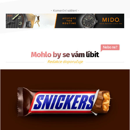
- Komerční sdělení -
Nebo ne?
Mohlo by se vám líbit
Redakce doporučuje