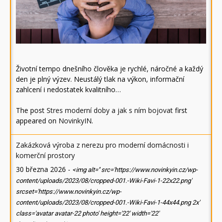
Životní tempo dnešního člověka je rychlé, náročné a každý
den je plný výzev. Neustálý tlak na výkon, informační
zahlcení i nedostatek kvalitního…
The post
Stres moderní doby a jak s ním bojovat
first
appeared on
NovinkyIN
.
Zakázková výroba z nerezu pro moderní domácnosti i
komerční prostory
30 března 2026
-
<img alt='' src='https://www.novinkyin.cz/wp-
content/uploads/2023/08/cropped-001.-Wiki-Favi-1-22x22.png'
srcset='https://www.novinkyin.cz/wp-
content/uploads/2023/08/cropped-001.-Wiki-Favi-1-44x44.png 2x'
class='avatar avatar-22 photo' height='22' width='22'