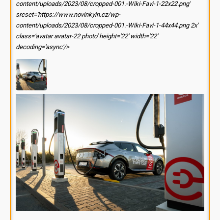
content/uploads/2023/08/cropped-001.-Wiki-Favi-1-22x22.png'
srcset='https://www.novinkyin.cz/wp-
content/uploads/2023/08/cropped-001.-Wiki-Favi-1-44x44.png 2x'
class='avatar avatar-22 photo' height='22' width='22'
decoding='async'/>