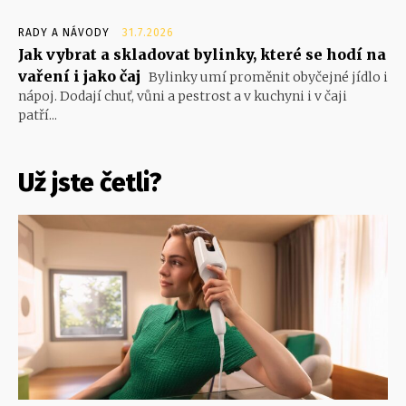
RADY A NÁVODY
31.7.2026
Jak vybrat a skladovat bylinky, které se hodí na
vaření i jako čaj
Bylinky umí proměnit obyčejné jídlo i
nápoj. Dodají chuť, vůni a pestrost a v kuchyni i v čaji
patří...
Už jste četli?