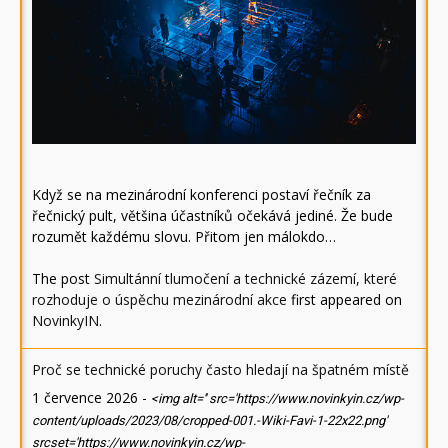
Když se na mezinárodní konferenci postaví řečník za
řečnický pult, většina účastníků očekává jediné. Že bude
rozumět každému slovu. Přitom jen málokdo…
The post
Simultánní tlumočení a technické zázemí, které
rozhoduje o úspěchu mezinárodní akce
first appeared on
NovinkyIN
.
Proč se technické poruchy často hledají na špatném místě
1 července 2026
-
<img alt='' src='https://www.novinkyin.cz/wp-
content/uploads/2023/08/cropped-001.-Wiki-Favi-1-22x22.png'
srcset='https://www.novinkyin.cz/wp-