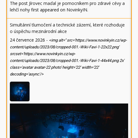
The post
Jírovec maďal je pomocníkem pro zdravé cévy a
lehčí nohy
first appeared on
NovinkyIN
.
Simultánní tlumočení a technické zázemí, které rozhoduje
o úspěchu mezinárodní akce
24 července 2026
-
<img alt='' src='https://www.novinkyin.cz/wp-
content/uploads/2023/08/cropped-001.-Wiki-Favi-1-22x22.png'
srcset='https://www.novinkyin.cz/wp-
content/uploads/2023/08/cropped-001.-Wiki-Favi-1-44x44.png 2x'
class='avatar avatar-22 photo' height='22' width='22'
decoding='async'/>