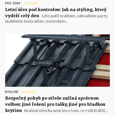
PRO ŽENY
7.8.2026
Letní účes pod kontrolou: Jak na styling, který
vydrží celý den
Léto patří svatbám, zahradním party,
hudebním festivalům i exotickým...
BYDLENÍ
4.8.2026
Bezpečný pohyb po střeše začíná správnou
volbou: jiné řešení pro tašky, jiné pro hladkou
krytinu
Kvalitní střecha není jen o tom, co vydrží déšť,...