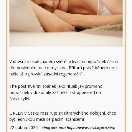
V dnešním uspěchaném světě je kvalitní odpočinek často
tím posledním, na co myslíme. Přitom právě během noci
naše tělo provádí zásadní regenerační…
The post
Kvalitní spánek jako rituál: Jak proměnit
odpočinek v dokonalý zážitek?
first appeared on
NovinkyIN
.
ORLEN v Česku rozšiřuje síť ultrarychlého dobíjení, chce
být jedničkou mezi čerpacími stanicemi
22 dubna 2026
-
<img alt='' src='https://www.novinkyin.cz/wp-