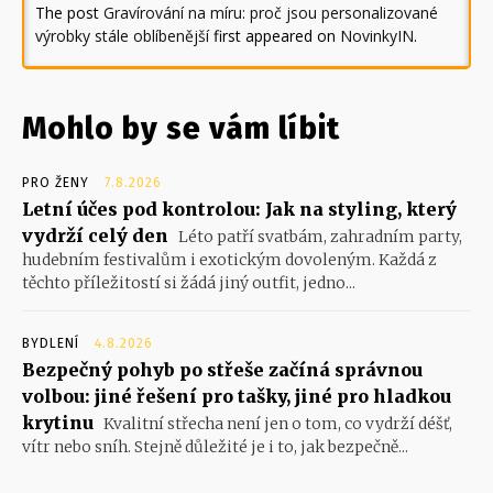
The post
Gravírování na míru: proč jsou personalizované
výrobky stále oblíbenější
first appeared on
NovinkyIN
.
Mohlo by se vám líbit
PRO ŽENY
7.8.2026
Letní účes pod kontrolou: Jak na styling, který
vydrží celý den
Léto patří svatbám, zahradním party,
hudebním festivalům i exotickým dovoleným. Každá z
těchto příležitostí si žádá jiný outfit, jedno...
BYDLENÍ
4.8.2026
Bezpečný pohyb po střeše začíná správnou
volbou: jiné řešení pro tašky, jiné pro hladkou
krytinu
Kvalitní střecha není jen o tom, co vydrží déšť,
vítr nebo sníh. Stejně důležité je i to, jak bezpečně...