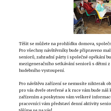
Těšit se můžete na prohlídku domova, společn
Pro všechny návštěvníky bude připraveno malé
seniorů, zahradní párty i společné opékání b
mezigeneračního setkávání seniorů s dětmi z
hudebního vystoupení.
Pro návštěvu zařízení se nemusíte nikterak o
pro vás dveře otevřené a k ruce vám bude náš
zařízením a poskytnou vám veškeré informace,
pracovníci vám představí denní aktivity senior
těšíme se na vás!