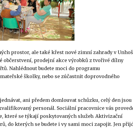
ých prostor, ale také křest nové zimní zahrady v Unhošt
 občerstvení, prodejní akce výrobků z tvořivé dílny
uřtů. Nahlédnout budete moci do programu
 mateřské školky, nebo se zúčastnit doprovodného
bjednávat, ani předem domlouvat schůzku, celý den jsou
 kvalifikovaný personál. Sociální pracovnice vás proved
 které se týkají poskytovaných služeb. Aktivizační
ů, do kterých se budete i vy sami moci zapojit. Jen přijď