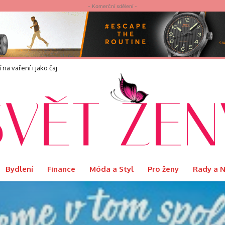
- Komerční sdělení -
náší?
Bydlení
Finance
Móda a Styl
Pro ženy
Rady a 