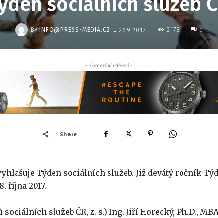
ýden sociálních služeb 
-
By
INFO@PRESS-MEDIA.CZ
2178
26.9.2017
0
- Komerční sdělení -
Share
yhlašuje Týden sociálních služeb. Již devátý ročník Tý
. října 2017.
ociálních služeb ČR, z. s.) Ing. Jiří Horecký, Ph.D., MB