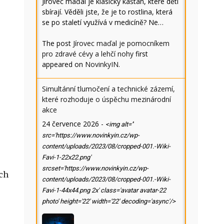
Jírovec maďal je klasický kaštan, které děti
sbírají. Věděli jste, že je to rostlina, která
se po staletí využívá v medicíně? Ne…
The post
Jírovec maďal je pomocníkem
pro zdravé cévy a lehčí nohy
first
appeared on
NovinkyIN
.
Simultánní tlumočení a technické zázemí,
které rozhoduje o úspěchu mezinárodní
akce
24 července 2026
-
<img alt=''
src='https://www.novinkyin.cz/wp-
content/uploads/2023/08/cropped-001.-Wiki-
Favi-1-22x22.png'
srcset='https://www.novinkyin.cz/wp-
ých
content/uploads/2023/08/cropped-001.-Wiki-
Favi-1-44x44.png 2x' class='avatar avatar-22
photo' height='22' width='22' decoding='async'/>