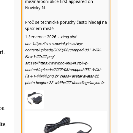
mezinárodní akce
first appeared on
NovinkyIN
.
Proč se technické poruchy často hledají na
špatném místě
1 července 2026
-
<img alt=''
src='https://www.novinkyin.cz/wp-
content/uploads/2023/08/cropped-001.-Wiki-
i.
Favi-1-22x22.png'
srcset='https://www.novinkyin.cz/wp-
content/uploads/2023/08/cropped-001.-Wiki-
Favi-1-44x44.png 2x' class='avatar avatar-22
photo' height='22' width='22' decoding='async'/>
ou
te,