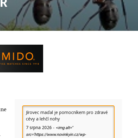
ČR
dne
Jírovec maďal je pomocníkem pro zdravé
cévy a lehčí nohy
7 srpna 2026
-
<img alt=''
A
src='https://www.novinkyin.cz/wp-