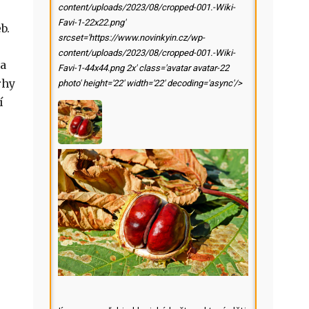
content/uploads/2023/08/cropped-001.-Wiki-
Favi-1-22x22.png'
b.
srcset='https://www.novinkyin.cz/wp-
content/uploads/2023/08/cropped-001.-Wiki-
 a
Favi-1-44x44.png 2x' class='avatar avatar-22
rhy
photo' height='22' width='22' decoding='async'/>
í