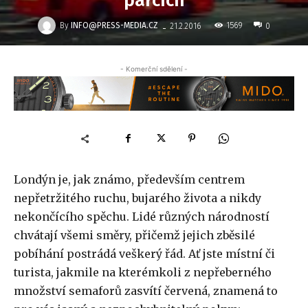
parcích
-
By
INFO@PRESS-MEDIA.CZ
1569
21.2.2016
0
- Komerční sdělení -
Londýn je, jak známo, především centrem
nepřetržitého ruchu, bujarého života a nikdy
nekončícího spěchu. Lidé různých národností
chvátají všemi směry, přičemž jejich zběsilé
pobíhání postrádá veškerý řád. Ať jste místní či
turista, jakmile na kterémkoli z nepřeberného
množství semaforů zasvítí červená, znamená to