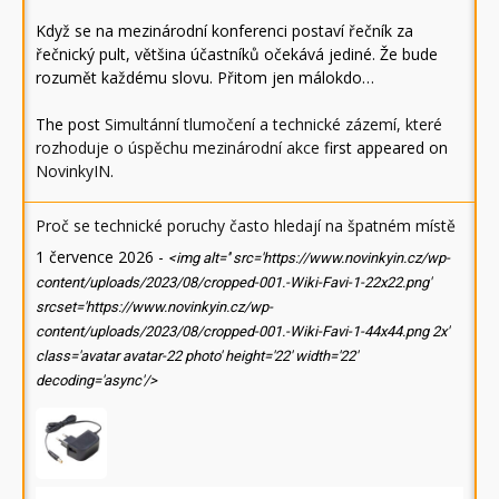
Když se na mezinárodní konferenci postaví řečník za
řečnický pult, většina účastníků očekává jediné. Že bude
rozumět každému slovu. Přitom jen málokdo…
The post
Simultánní tlumočení a technické zázemí, které
rozhoduje o úspěchu mezinárodní akce
first appeared on
NovinkyIN
.
Proč se technické poruchy často hledají na špatném místě
1 července 2026
-
<img alt='' src='https://www.novinkyin.cz/wp-
content/uploads/2023/08/cropped-001.-Wiki-Favi-1-22x22.png'
srcset='https://www.novinkyin.cz/wp-
content/uploads/2023/08/cropped-001.-Wiki-Favi-1-44x44.png 2x'
class='avatar avatar-22 photo' height='22' width='22'
decoding='async'/>