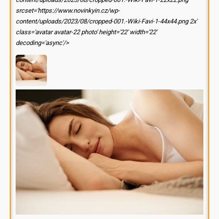
srcset='https://www.novinkyin.cz/wp-
content/uploads/2023/08/cropped-001.-Wiki-Favi-1-44x44.png 2x'
class='avatar avatar-22 photo' height='22' width='22'
decoding='async'/>