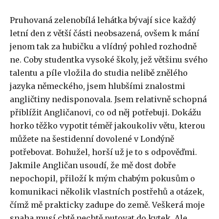
Pruhovaná zelenobílá lehátka bývají sice každý
letní den z větší části neobsazená, ovšem k mání
jenom tak za hubičku a vlídný pohled rozhodně
ne. Coby studentka vysoké školy, jež většinu svého
talentu a píle vložila do studia nelibě znělého
jazyka německého, jsem hlubšími znalostmi
angličtiny nedisponovala. Jsem relativně schopná
přiblížit Angličanovi, co od něj potřebuji. Dokážu
horko těžko vypotit téměř jakoukoliv větu, kterou
můžete na šestidenní dovolené v Londýně
potřebovat. Bohužel, horší už je to s odpověďmi.
Jakmile Angličan usoudí, že mě dost dobře
nepochopil, přiloží k mým chabým pokusům o
komunikaci několik vlastních postřehů a otázek,
čímž mě prakticky zadupe do země. Veškerá moje
snaha musí chtě nechtě putovat do kytek. Ale