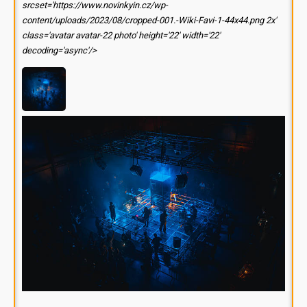
srcset='https://www.novinkyin.cz/wp-
content/uploads/2023/08/cropped-001.-Wiki-Favi-1-44x44.png 2x'
class='avatar avatar-22 photo' height='22' width='22'
decoding='async'/>