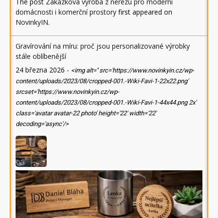
The post
Zakázková výroba z nerezu pro moderní
domácnosti i komerční prostory
first appeared on
NovinkyIN
.
Gravírování na míru: proč jsou personalizované výrobky
stále oblíbenější
24 března 2026
-
<img alt='' src='https://www.novinkyin.cz/wp-
content/uploads/2023/08/cropped-001.-Wiki-Favi-1-22x22.png'
srcset='https://www.novinkyin.cz/wp-
content/uploads/2023/08/cropped-001.-Wiki-Favi-1-44x44.png 2x'
class='avatar avatar-22 photo' height='22' width='22'
decoding='async'/>