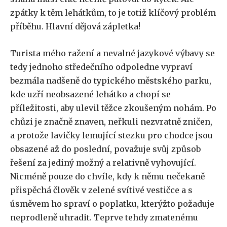
zpátky k těm lehátkům, to je totiž klíčový problém
příběhu. Hlavní dějová zápletka!
Turista mého ražení a nevalné jazykové výbavy se
tedy jednoho středečního odpoledne vypraví
bezmála nadšeně do typického městského parku,
kde uzří neobsazené lehátko a chopí se
příležitosti, aby ulevil těžce zkoušeným nohám. Po
chůzi je značně znaven, neřkuli nezvratně zničen,
a protože lavičky lemující stezku pro chodce jsou
obsazené až do poslední, považuje svůj způsob
řešení za jediný možný a relativně vyhovující.
Nicméně pouze do chvíle, kdy k němu nečekaně
přispěchá člověk v zelené svítivé vestičce a s
úsměvem ho spraví o poplatku, kterýžto požaduje
neprodleně uhradit. Teprve tehdy zmatenému