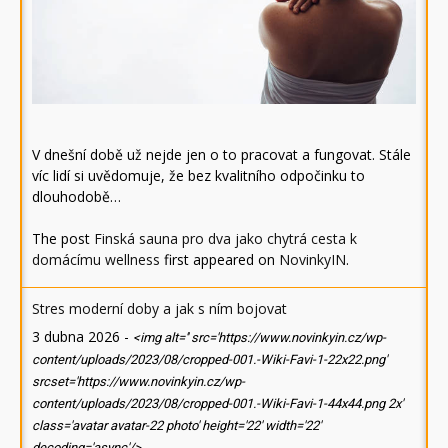
V dnešní době už nejde jen o to pracovat a fungovat. Stále
víc lidí si uvědomuje, že bez kvalitního odpočinku to
dlouhodobě…
The post
Finská sauna pro dva jako chytrá cesta k
domácímu wellness
first appeared on
NovinkyIN
.
Stres moderní doby a jak s ním bojovat
3 dubna 2026
-
<img alt='' src='https://www.novinkyin.cz/wp-
content/uploads/2023/08/cropped-001.-Wiki-Favi-1-22x22.png'
srcset='https://www.novinkyin.cz/wp-
content/uploads/2023/08/cropped-001.-Wiki-Favi-1-44x44.png 2x'
class='avatar avatar-22 photo' height='22' width='22'
decoding='async'/>