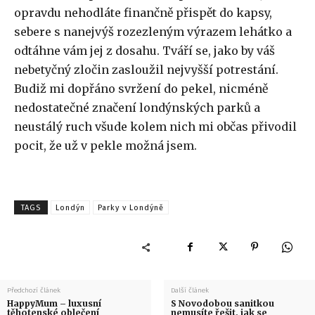
opravdu nehodláte finančně přispět do kapsy,
sebere s nanejvýš rozezleným výrazem lehátko a
odtáhne vám jej z dosahu. Tváří se, jako by váš
nebetyčný zločin zasloužil nejvyšší potrestání.
Budiž mi dopřáno svržení do pekel, nicméně
nedostatečné značení londýnských parků a
neustálý ruch všude kolem nich mi občas přivodil
pocit, že už v pekle možná jsem.
TAGS
Londýn
Parky v Londýně
Předchozí článek
Další článek
HappyMum – luxusní
S Novodobou sanitkou
těhotenské oblečení
nemusíte řešit, jak se