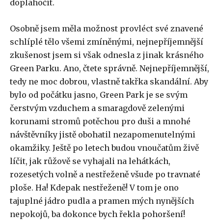
doplahočit.
Osobně jsem měla možnost provléct své znavené
schlíplé tělo všemi zmíněnými, nejnepříjemnější
zkušenost jsem si však odnesla z jinak krásného
Green Parku. Ano, čtete správně. Nejnepříjemnější,
tedy ne moc dobrou, vlastně takřka skandální. Aby
bylo od počátku jasno, Green Park je se svým
čerstvým vzduchem a smaragdově zelenými
korunami stromů potěchou pro duši a mnohé
návštěvníky jistě obohatil nezapomenutelnými
okamžiky. Ještě po letech budou vnoučatům živě
líčit, jak růžově se vyhajali na lehátkách,
rozesetých volně a nestřeženě všude po travnaté
ploše. Ha! Kdepak nestřeženě! V tom je ono
tajuplné jádro pudla a pramen mých nynějších
nepokojů, ba dokonce bych řekla pohoršení!