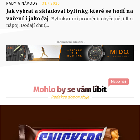
RADY A NÁVODY
31.7.2026
Jak vybrat a skladovat bylinky, které se hodí na
vaření i jako čaj
Bylinky umí proměnit obyčejné jídlo i
nápoj. Dodají chuť,...
- Komerční sdělení -
Nebo ne?
Mohlo by se vám líbit
Redakce doporučuje