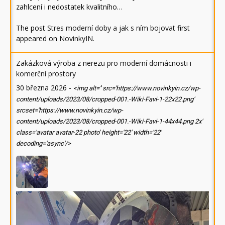
zahlcení i nedostatek kvalitního…
The post
Stres moderní doby a jak s ním bojovat
first
appeared on
NovinkyIN
.
Zakázková výroba z nerezu pro moderní domácnosti i
komerční prostory
30 března 2026
-
<img alt='' src='https://www.novinkyin.cz/wp-
content/uploads/2023/08/cropped-001.-Wiki-Favi-1-22x22.png'
srcset='https://www.novinkyin.cz/wp-
content/uploads/2023/08/cropped-001.-Wiki-Favi-1-44x44.png 2x'
class='avatar avatar-22 photo' height='22' width='22'
decoding='async'/>