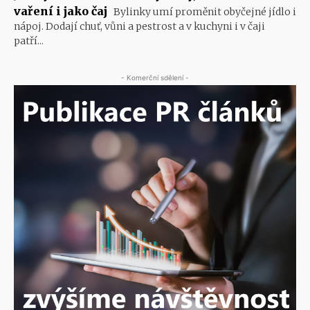
vaření i jako čaj
Bylinky umí proměnit obyčejné jídlo i
nápoj. Dodají chuť, vůni a pestrost a v kuchyni i v čaji
patří...
- Komerční sdělení -