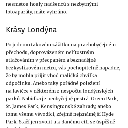
nesmetou houfy nadšenců s nezbytnými
fotoaparáty, máte vyhráno.
Krásy Londýna
Po jednom takovém zážitku na prachobyčejném
přechodu, doprovázeném nelítostným
utlačováním v přecpaném a beznadějně
bezkyslíkovém metru, vás pochopitelně napadne,
že by mohla přijít vhod maličká chvilka
odpočinku. Anebo taky pořádné poležení
na lavičce v některém z nespočtu londýnských
parků. Nabídka je neobyčejně pestrá. Green Park,
St. James Park, Kensingtonské zahrady, anebo
tomu všemu vévodící, zřejmě nejznámější Hyde
Park. Stačí jen zvolit a k danému cíli se úspěšně