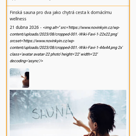
Finská sauna pro dva jako chytrá cesta k domácímu
wellness
21 dubna 2026
-
<img alt='' src='https://www.novinkyin.cz/wp-
content/uploads/2023/08/cropped-001.-Wiki-Favi-1-22x22.png'
srcset='https://www.novinkyin.cz/wp-
content/uploads/2023/08/cropped-001.-Wiki-Favi-1-44x44.png 2x'
class='avatar avatar-22 photo' height='22' width='22'
decoding='async'/>