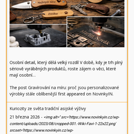
Osobní detail, který dělá velký rozdíl V době, kdy je trh plný
sériově vyráběných produktů, roste zájem o věci, které
mají osobní…
The post
Gravírování na míru: proč jsou personalizované
výrobky stále oblíbenější
first appeared on
NovinkyIN
.
Kuriozity ze světa tradiční asijské výživy
21 března 2026
-
<img alt='' src='https://www.novinkyin.cz/wp-
content/uploads/2023/08/cropped-001.-Wiki-Favi-1-22x22.png'
srcset='https://www.novinkyin.cz/wp-