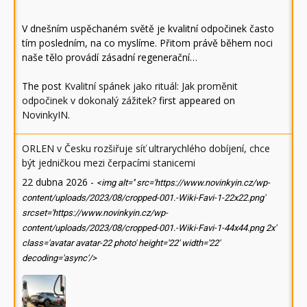
V dnešním uspěchaném světě je kvalitní odpočinek často
tím posledním, na co myslíme. Přitom právě během noci
naše tělo provádí zásadní regenerační…
The post
Kvalitní spánek jako rituál: Jak proměnit
odpočinek v dokonalý zážitek?
first appeared on
NovinkyIN
.
ORLEN v Česku rozšiřuje síť ultrarychlého dobíjení, chce
být jedničkou mezi čerpacími stanicemi
22 dubna 2026
-
<img alt='' src='https://www.novinkyin.cz/wp-
content/uploads/2023/08/cropped-001.-Wiki-Favi-1-22x22.png'
srcset='https://www.novinkyin.cz/wp-
content/uploads/2023/08/cropped-001.-Wiki-Favi-1-44x44.png 2x'
class='avatar avatar-22 photo' height='22' width='22'
decoding='async'/>