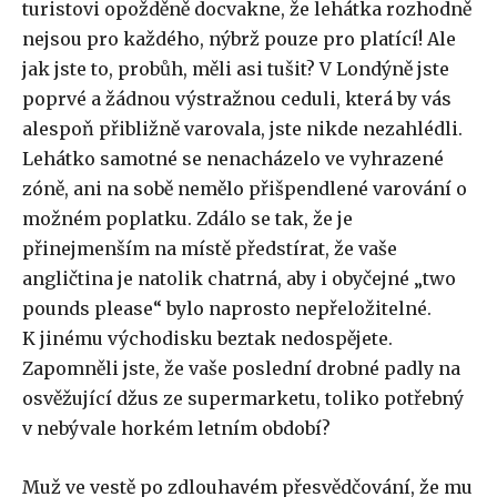
turistovi opožděně docvakne, že lehátka rozhodně
nejsou pro každého, nýbrž pouze pro platící! Ale
jak jste to, probůh, měli asi tušit? V Londýně jste
poprvé a žádnou výstražnou ceduli, která by vás
alespoň přibližně varovala, jste nikde nezahlédli.
Lehátko samotné se nenacházelo ve vyhrazené
zóně, ani na sobě nemělo přišpendlené varování o
možném poplatku. Zdálo se tak, že je
přinejmenším na místě předstírat, že vaše
angličtina je natolik chatrná, aby i obyčejné „two
pounds please“ bylo naprosto nepřeložitelné.
K jinému východisku beztak nedospějete.
Zapomněli jste, že vaše poslední drobné padly na
osvěžující džus ze supermarketu, toliko potřebný
v nebývale horkém letním období?
Muž ve vestě po zdlouhavém přesvědčování, že mu