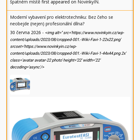
špatném místě
first appeared on
NovinkyIN
.
Moderní vybavení pro elektrotechniku: Bez čeho se
neobejde (nejen) profesionální dílna?
30 června 2026
-
<img alt='' src='https://www.novinkyin.cz/wp-
content/uploads/2023/08/cropped-001.-Wiki-Favi-1-22x22.png'
srcset='https://www.novinkyin.cz/wp-
content/uploads/2023/08/cropped-001.-Wiki-Favi-1-44x44.png 2x'
class='avatar avatar-22 photo' height='22' width='22'
decoding='async'/>