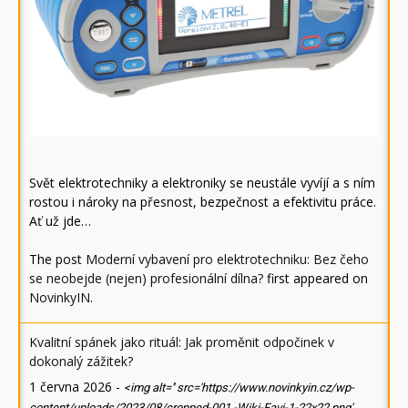
Svět elektrotechniky a elektroniky se neustále vyvíjí a s ním
rostou i nároky na přesnost, bezpečnost a efektivitu práce.
Ať už jde…
The post
Moderní vybavení pro elektrotechniku: Bez čeho
se neobejde (nejen) profesionální dílna?
first appeared on
NovinkyIN
.
Kvalitní spánek jako rituál: Jak proměnit odpočinek v
dokonalý zážitek?
1 června 2026
-
<img alt='' src='https://www.novinkyin.cz/wp-
content/uploads/2023/08/cropped-001.-Wiki-Favi-1-22x22.png'