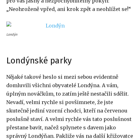
pro vás jasný a nezpochybnitelný pokyn:
„Neohroženě vpřed, ani krok zpět a neohlížet se!“
Londýn
Londýnské parky
Nějaké takové heslo si mezi sebou evidentně
domluvili všichni obyvatelé Londýna. A vám,
úplným nováčkům, to zatím ještě nestačili sdělit.
Nevadí, velmi rychle si povšimnete, že jste
skutečně jediní vzorní chodci, kteří na červenou
poslušně staví. A velmi rychle vás tato poslušnost
přestane bavit, načež splynete s davem jako
správný Londýňan. Pakliže vás na další křižovatce