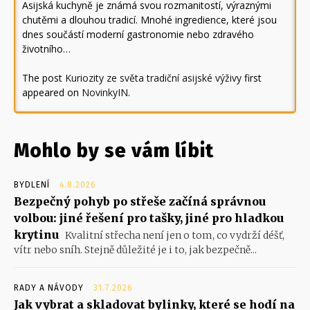
Asijská kuchyně je známá svou rozmanitostí, výraznými
chutěmi a dlouhou tradicí. Mnohé ingredience, které jsou
dnes součástí moderní gastronomie nebo zdravého
životního…
The post
Kuriozity ze světa tradiční asijské výživy
first
appeared on
NovinkyIN
.
Mohlo by se vám líbit
BYDLENÍ
4.8.2026
Bezpečný pohyb po střeše začíná správnou
volbou: jiné řešení pro tašky, jiné pro hladkou
krytinu
Kvalitní střecha není jen o tom, co vydrží déšť,
vítr nebo sníh. Stejně důležité je i to, jak bezpečně...
RADY A NÁVODY
31.7.2026
Jak vybrat a skladovat bylinky, které se hodí na