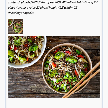
content/uploads/2023/08/cropped-001.-Wiki-Favi-1-44x44.png 2x'
class='avatar avatar-22 photo' height='22' width='22'
decoding='async'/>