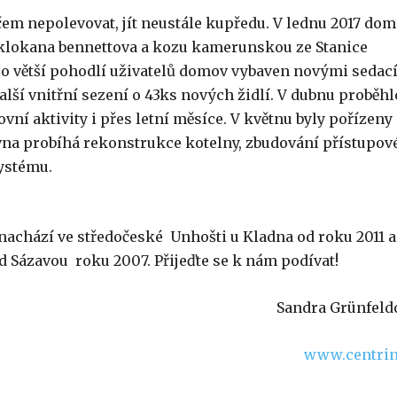
čem nepolevovat, jít neustále kupředu. V lednu 2017 do
ka klokana bennettova a kozu kamerunskou ze Stanice
ro větší pohodlí uživatelů domov vybaven novými sedac
alší vnitřní sezení o 43ks nových židlí. V dubnu proběhl
ní aktivity i přes letní měsíce. V květnu byly pořízeny
rvna probíhá rekonstrukce kotelny, zbudování přístupov
ystému.
e nachází ve středočeské Unhošti u Kladna od roku 2011 a
ad Sázavou roku 2007. Přijeďte se k nám podívat!
Sandra Grünfeld
www.centrin