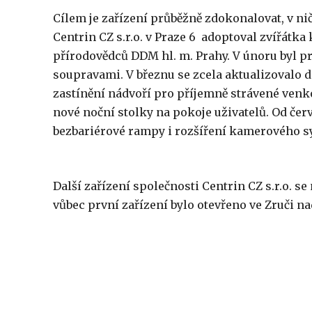
Cílem je zařízení průběžně zdokonalovat, v ni
Centrin CZ s.r.o. v Praze 6 adoptoval zvířát
přírodovědců DDM hl. m. Prahy. V únoru byl p
soupravami. V březnu se zcela aktualizovalo d
zastínění nádvoří pro příjemně strávené venkov
nové noční stolky na pokoje uživatelů. Od če
bezbariérové rampy i rozšíření kamerového s
Další zařízení společnosti Centrin CZ s.r.o. s
vůbec první zařízení bylo otevřeno ve Zruči n