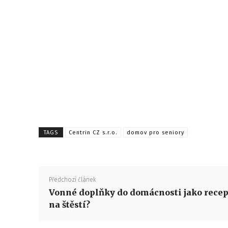
TAGS
Centrin CZ s.r.o.
domov pro seniory
Předchozí článek
Vonné doplňky do domácnosti jako recep
na štěstí?