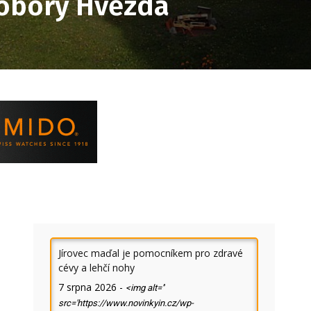
u obory Hvězda
Jírovec maďal je pomocníkem pro zdravé
cévy a lehčí nohy
7 srpna 2026
-
<img alt=''
src='https://www.novinkyin.cz/wp-