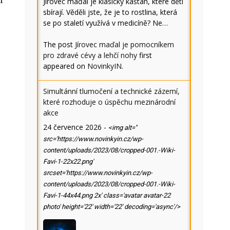
í
Jírovec maďal je klasický kaštan, které děti
sbírají. Věděli jste, že je to rostlina, která
,
se po staletí využívá v medicíně? Ne…
The post
Jírovec maďal je pomocníkem
pro zdravé cévy a lehčí nohy
first
appeared on
NovinkyIN
.
Simultánní tlumočení a technické zázemí,
které rozhoduje o úspěchu mezinárodní
akce
24 července 2026
-
<img alt=''
src='https://www.novinkyin.cz/wp-
content/uploads/2023/08/cropped-001.-Wiki-
Favi-1-22x22.png'
srcset='https://www.novinkyin.cz/wp-
content/uploads/2023/08/cropped-001.-Wiki-
Favi-1-44x44.png 2x' class='avatar avatar-22
photo' height='22' width='22' decoding='async'/>