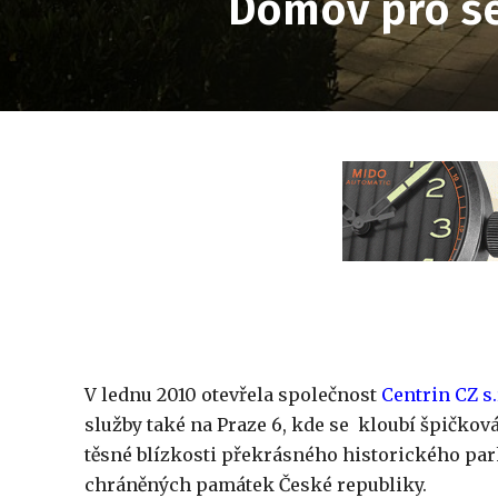
Domov pro sen
V lednu 2010 otevřela společnost
Centrin CZ s.
služby také na Praze 6, kde se kloubí špičkov
těsné blízkosti překrásného historického par
chráněných památek České republiky.