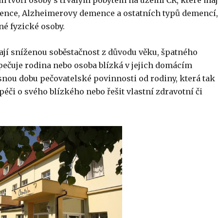
 tvoří osoby s trvalým pobytem na území ČR, které maj
mence, Alzheimerovy demence a ostatních typů demencí
né fyzické osoby.
ají sníženou soběstačnost z důvodu věku, špatného
 pečuje rodina nebo osoba blízká v jejich domácím
snou dobu pečovatelské povinnosti od rodiny, která tak
éči o svého blízkého nebo řešit vlastní zdravotní či