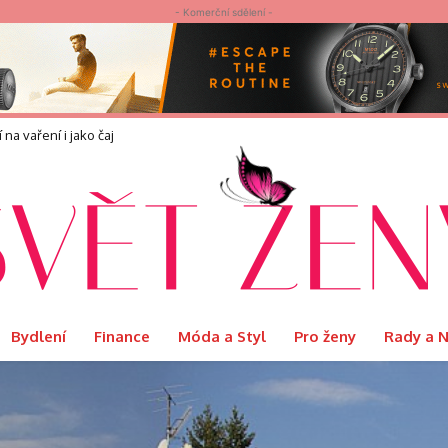
- Komerční sdělení -
náší?
Bydlení
Finance
Móda a Styl
Pro ženy
Rady a 