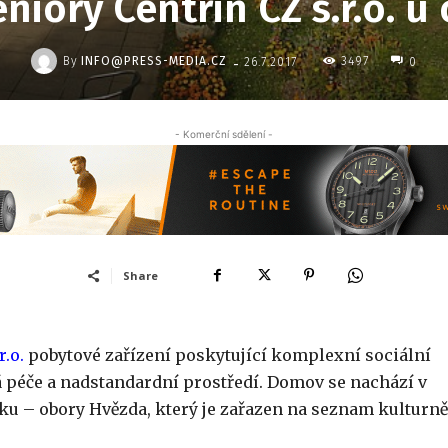
iory Centrin CZ s.r.o. 
-
By
INFO@PRESS-MEDIA.CZ
3497
26.7.2017
0
- Komerční sdělení -
Share
r.o.
pobytové zařízení poskytující komplexní sociální
á péče a nadstandardní prostředí. Domov se nachází v
ku – obory Hvězda, který je zařazen na seznam kulturně