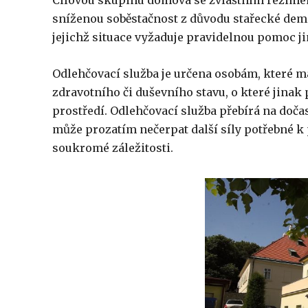
Cílovou skupinu domova se zvláštním režimem
sníženou soběstačnost z důvodu stařecké de
jejichž situace vyžaduje pravidelnou pomoc ji
Odlehčovací služba je určena osobám, které m
zdravotního či duševního stavu, o které jinak
prostředí. Odlehčovací služba přebírá na doča
může prozatím nečerpat další síly potřebné k p
soukromé záležitosti.