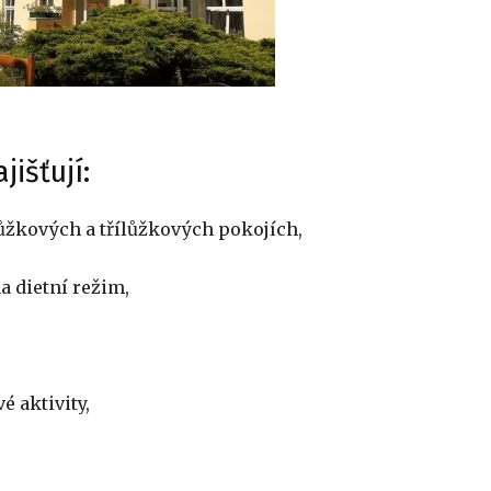
išťují:
ůžkových a třílůžkových pokojích,
a dietní režim,
 aktivity,