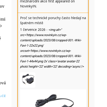
mezinárodní akce
first appeared on
mov
NovinkyIN
.
Proč se technické poruchy často hledají na
ími
špatném místě
o
1 července 2026
-
<img alt=''
src='https://www.novinkyin.cz/wp-
é
content/uploads/2023/08/cropped-001.-Wiki-
Favi-1-22x22.png'
srcset='https://www.novinkyin.cz/wp-
content/uploads/2023/08/cropped-001.-Wiki-
Favi-1-44x44.png 2x' class='avatar avatar-22
photo' height='22' width='22' decoding='async'/>
ová
.cz