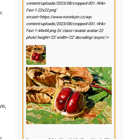
content/uploads/2023/08/cropped-001.-Wiki-
Favi-1-22x22.png'
e:
srcset='https://www.novinkyin.cz/wp-
content/uploads/2023/08/cropped-001.-Wiki-
Favi-1-44x44.png 2x' class='avatar avatar-22
photo' height='22' width='22' decoding='async'/>
vu,