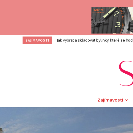
Profesní zkouška pro kouče: Co přesně při
ZAJÍMAVOSTI
Zajímavosti